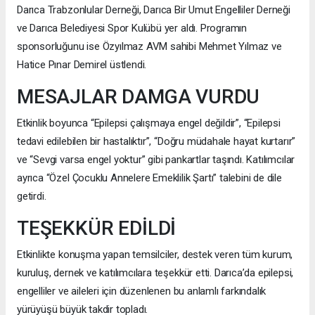
Darıca Trabzonlular Derneği, Darıca Bir Umut Engelliler Derneği
ve Darıca Belediyesi Spor Kulübü yer aldı. Programın
sponsorluğunu ise Özyılmaz AVM sahibi Mehmet Yılmaz ve
Hatice Pınar Demirel üstlendi.
MESAJLAR DAMGA VURDU
Etkinlik boyunca “Epilepsi çalışmaya engel değildir”, “Epilepsi
tedavi edilebilen bir hastalıktır”, “Doğru müdahale hayat kurtarır”
ve “Sevgi varsa engel yoktur” gibi pankartlar taşındı. Katılımcılar
ayrıca “Özel Çocuklu Annelere Emeklilik Şartı” talebini de dile
getirdi.
TEŞEKKÜR EDİLDİ
Etkinlikte konuşma yapan temsilciler, destek veren tüm kurum,
kuruluş, dernek ve katılımcılara teşekkür etti. Darıca’da epilepsi,
engelliler ve aileleri için düzenlenen bu anlamlı farkındalık
yürüyüşü büyük takdir topladı.