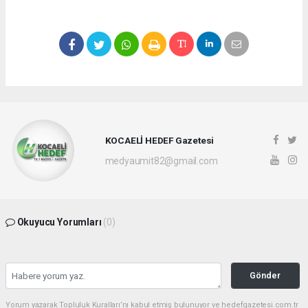
KOCAELİ HEDEF Gazetesi
medyaumit82@gmail.com
Okuyucu Yorumları
(0)
Gönder
Yorum yazarak Topluluk Kuralları’nı kabul etmiş bulunuyor ve hedefgazetesi.com.tr