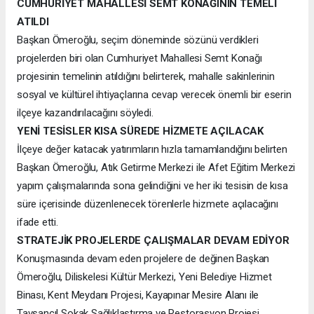
CUMHURİYET MAHALLESİ SEMT KONAĞININ TEMELİ
ATILDI
Başkan Ömeroğlu, seçim döneminde sözünü verdikleri
projelerden biri olan Cumhuriyet Mahallesi Semt Konağı
projesinin temelinin atıldığını belirterek, mahalle sakinlerinin
sosyal ve kültürel ihtiyaçlarına cevap verecek önemli bir eserin
ilçeye kazandırılacağını söyledi.
YENİ TESİSLER KISA SÜREDE HİZMETE AÇILACAK
İlçeye değer katacak yatırımların hızla tamamlandığını belirten
Başkan Ömeroğlu, Atık Getirme Merkezi ile Afet Eğitim Merkezi
yapım çalışmalarında sona gelindiğini ve her iki tesisin de kısa
süre içerisinde düzenlenecek törenlerle hizmete açılacağını
ifade etti.
STRATEJİK PROJELERDE ÇALIŞMALAR DEVAM EDİYOR
Konuşmasında devam eden projelere de değinen Başkan
Ömeroğlu, Diliskelesi Kültür Merkezi, Yeni Belediye Hizmet
Binası, Kent Meydanı Projesi, Kayapınar Mesire Alanı ile
Tavşancıl Sokak Sağlıklaştırma ve Restorasyon Projesi