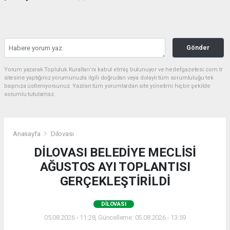
Gönder
Yorum yazarak Topluluk Kuralları’nı kabul etmiş bulunuyor ve hedefgazetesi.com.tr
sitesine yaptığınız yorumunuzla ilgili doğrudan veya dolaylı tüm sorumluluğu tek
başınıza üstleniyorsunuz. Yazılan tüm yorumlardan site yönetimi hiçbir şekilde
sorumlu tutulamaz.
Anasayfa
Dilovası
DİLOVASI BELEDİYE MECLİSİ
AĞUSTOS AYI TOPLANTISI
GERÇEKLEŞTİRİLDİ
DILOVASI
05.08.2026 - 11:28, Güncelleme: 05.08.2026 - 13:59