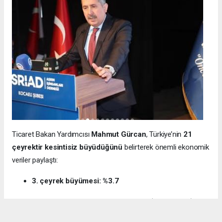
Ticaret Bakan Yardımcısı
Mahmut Gürcan
, Türkiye’nin
21
çeyrektir kesintisiz büyüdüğünü
belirterek önemli ekonomik
veriler paylaştı:
3. çeyrek büyümesi: %3.7
12 aylık ihracat: 270.6 milyar dolar (tarihi rekor)