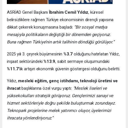
ASRİAD Genel Başkanı
İbrahim Cemil Yıldız
, küresel
belirsizliklere rağmen Türkiye ekonomisinin dirençli yapısına
dikkat çekerek konuşmasına başladı:
“Bir sosyal medya
mesajıyla politikaların değiştiği bir dönemden geçiyoruz.
Buna rağmen Türkiye’nin artık talihinin döndüğü görülüyor.”
2025 yılı 3. çeyrek büyümesinin
%3.7
olduğunu hatırlatan Yıldız,
inşaat sektöründeki
%13.9
, sabit sermaye oluşumundaki
%11.7
’lik artışın ekonomik güvenin göstergesi olduğunu belirtti.
Yıldız,
mesleki eğitim, genç istihdamı, teknoloji üretimi ve
ihracat
başlıklarına özel vurgu yaptı:
“Meslek liseleri ve
yüksekokulları stratejik görüyoruz. Gençlerimizi sanayi ve
hizmet sektörleriyle doğru şekilde buluşturmak zorundayız.
Teknopark projelerine melek yatırımcı oluyor, üyelerimizi
ihracata yönlendiriyoruz.”