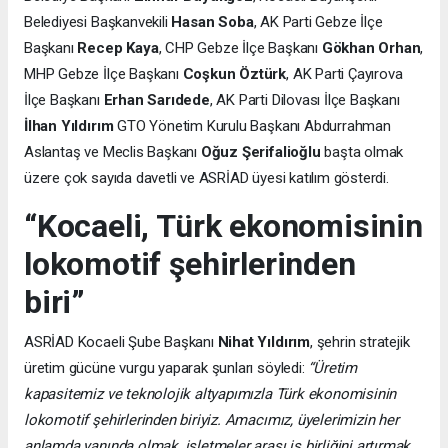
Belediyesi Başkanvekili
Hasan Soba
, AK Parti Gebze İlçe
Başkanı
Recep Kaya
, CHP Gebze İlçe Başkanı
Gökhan Orhan
,
MHP Gebze İlçe Başkanı
Coşkun Öztürk
, AK Parti Çayırova
İlçe Başkanı
Erhan Sarıdede
, AK Parti Dilovası İlçe Başkanı
İlhan Yıldırım
GTO Yönetim Kurulu Başkanı Abdurrahman
Aslantaş ve Meclis Başkanı
Oğuz Şerifalioğlu
başta olmak
üzere çok sayıda davetli ve ASRİAD üyesi katılım gösterdi.
“Kocaeli, Türk ekonomisinin
lokomotif şehirlerinden
biri”
ASRİAD Kocaeli Şube Başkanı
Nihat Yıldırım
, şehrin stratejik
üretim gücüne vurgu yaparak şunları söyledi:
“Üretim
kapasitemiz ve teknolojik altyapımızla Türk ekonomisinin
lokomotif şehirlerinden biriyiz. Amacımız, üyelerimizin her
anlamda yanında olmak, işletmeler arası iş birliğini artırmak