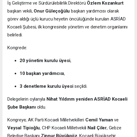
İş Geliştirme ve Sürdürülebilirlik Direktörü
Özlem Kozankurt
başkan vekili,
Onur Güleçoğülu
başkan yardımcısı olarak
görev aldığı üçlü kurucu heyetin öncülüğünde kurulan ASRİAD
Kocaeli Şubesi, ilk kongresinde yönetim ve denetim organlarını
belirledi.
Kongrede:
20 yönetim kurulu üyesi
,
10 başkan yardımcısı
,
3 denetleme kurulu üyesi
seçildi.
Delegelerin oylarıyla
Nihat Yıldırım yeniden ASRİAD Kocaeli
Şube Başkanı
oldu.
Kongreye; AK Parti Kocaeli Milletvekilleri
Cemil Yaman
ve
Veysal Tipioğlu
, CHP Kocaeli Milletvekili
Nail Çiler
, Gebze
Belediye Başkanı
Zinnur Büyükgöz
, Kocaeli Büyükşehir