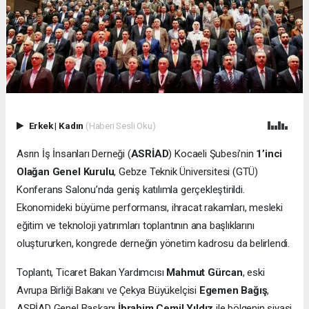
Erkek
|
Kadın
(Haberi Sesli Oku)
Asrın İş İnsanları Derneği (
ASRİAD
) Kocaeli Şubesi’nin
1’inci
Olağan Genel Kurulu
, Gebze Teknik Üniversitesi (GTÜ)
Konferans Salonu’nda geniş katılımla gerçekleştirildi.
Ekonomideki büyüme performansı, ihracat rakamları, mesleki
eğitim ve teknoloji yatırımları toplantının ana başlıklarını
oluştururken, kongrede derneğin yönetim kadrosu da belirlendi.
Toplantı, Ticaret Bakan Yardımcısı
Mahmut Gürcan
, eski
Avrupa Birliği Bakanı ve Çekya Büyükelçisi
Egemen Bağış
,
ASRİAD Genel Başkanı
İbrahim Cemil Yıldız
ile bölgenin siyasi