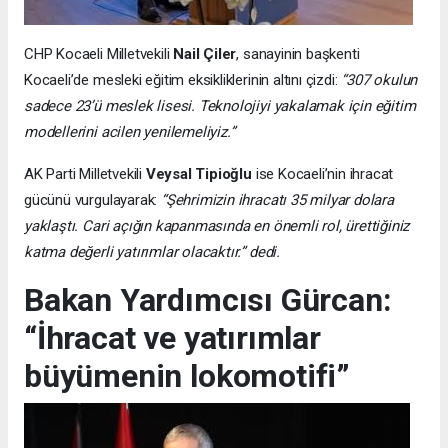
CHP Kocaeli Milletvekili
Nail Çiler
, sanayinin başkenti
Kocaeli’de mesleki eğitim eksikliklerinin altını çizdi:
“307 okulun
sadece 23’ü meslek lisesi. Teknolojiyi yakalamak için eğitim
modellerini acilen yenilemeliyiz.”
AK Parti Milletvekili
Veysal Tipioğlu
ise Kocaeli’nin ihracat
gücünü vurgulayarak:
“Şehrimizin ihracatı 35 milyar dolara
yaklaştı. Cari açığın kapanmasında en önemli rol, ürettiğiniz
katma değerli yatırımlar olacaktır.” dedi.
Bakan Yardımcısı Gürcan:
“İhracat ve yatırımlar
büyümenin lokomotifi”