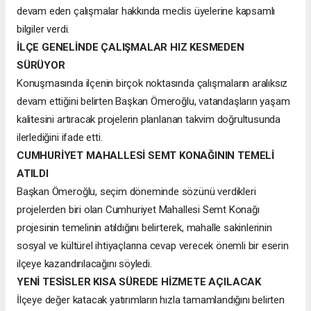
devam eden çalışmalar hakkında meclis üyelerine kapsamlı
bilgiler verdi.
İLÇE GENELİNDE ÇALIŞMALAR HIZ KESMEDEN
SÜRÜYOR
Konuşmasında ilçenin birçok noktasında çalışmaların aralıksız
devam ettiğini belirten Başkan Ömeroğlu, vatandaşların yaşam
kalitesini artıracak projelerin planlanan takvim doğrultusunda
ilerlediğini ifade etti.
CUMHURİYET MAHALLESİ SEMT KONAĞININ TEMELİ
ATILDI
Başkan Ömeroğlu, seçim döneminde sözünü verdikleri
projelerden biri olan Cumhuriyet Mahallesi Semt Konağı
projesinin temelinin atıldığını belirterek, mahalle sakinlerinin
sosyal ve kültürel ihtiyaçlarına cevap verecek önemli bir eserin
ilçeye kazandırılacağını söyledi.
YENİ TESİSLER KISA SÜREDE HİZMETE AÇILACAK
İlçeye değer katacak yatırımların hızla tamamlandığını belirten