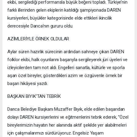
ekibi, sergilediği performansla büyük beğeni topladı. Türkiye’nin
farklı illerinden gelen ekiplerin katıldığı şampiyonada DAREN
kursiyerleri, büyükler kategorisinde elde ettikleri ikincilik
derecesiyle Darıca’nın gururu oldu.
AZİMLERİYLE ÖRNEK OLDULAR
Aylar süren hazırlık sürecinin ardından sahneye çıkan DAREN
folklor ekibi, halk oyunlarını başarıyla sergileyerek jüri üyeleri ve
izleyicilerden tam not aldı. Engelleri sanatla, kültürle ve sporla
aşan özel bireyler, gösterdikleri azim ve özgüvenle örnek bir
başarı hikâyesi yazdı.
BAŞKAN BIYIK’TAN TEBRİK
Darıca Belediye Başkanı Muzaffer Bıyık, elde edilen başarıdan
dolayı DAREN kursiyerlerini ve eğitmenlerini tebrik ederek, “Özel
bireylerimizin hayatın her alanında aktif şekilde yer alabilmeleri
için çalışmalarımızı sürdürüyoruz. Engelsiz Yaşam