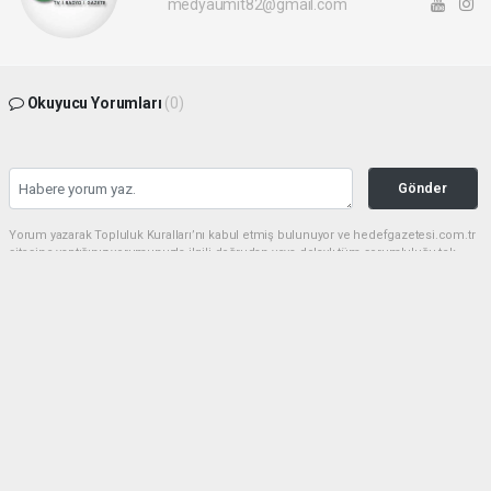
medyaumit82@gmail.com
Okuyucu Yorumları
(0)
Gönder
Yorum yazarak Topluluk Kuralları’nı kabul etmiş bulunuyor ve hedefgazetesi.com.tr
sitesine yaptığınız yorumunuzla ilgili doğrudan veya dolaylı tüm sorumluluğu tek
başınıza üstleniyorsunuz. Yazılan tüm yorumlardan site yönetimi hiçbir şekilde
sorumlu tutulamaz.
haber paketi
haber scripti
haber yazılımı
Tüm hakları saklı tutulmaktadır.Copyright 2026©
Haber Yazılımı:
Web Aksiyon ®