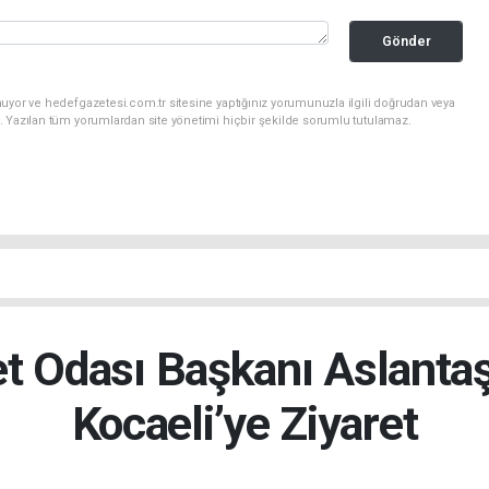
Gönder
uyor ve hedefgazetesi.com.tr sitesine yaptığınız yorumunuzla ilgili doğrudan veya
. Yazılan tüm yorumlardan site yönetimi hiçbir şekilde sorumlu tutulamaz.
et Odası Başkanı Aslanta
Kocaeli’ye Ziyaret