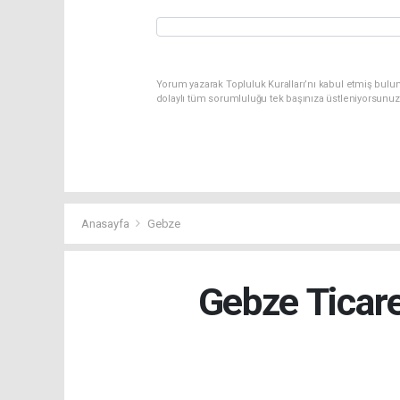
Yorum yazarak Topluluk Kuralları’nı kabul etmiş bulun
dolaylı tüm sorumluluğu tek başınıza üstleniyorsunuz
Anasayfa
Gebze
Gebze Ticar