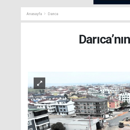
Anasayfa
Darıca
Darıca’nı