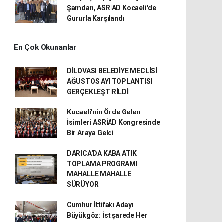
Şamdan, ASRİAD Kocaeli'de
Gururla Karşılandı
En Çok Okunanlar
DİLOVASI BELEDİYE MECLİSİ
AĞUSTOS AYI TOPLANTISI
GERÇEKLEŞTİRİLDİ
Kocaeli'nin Önde Gelen
İsimleri ASRİAD Kongresinde
Bir Araya Geldi
DARICA'DA KABA ATIK
TOPLAMA PROGRAMI
MAHALLE MAHALLE
SÜRÜYOR
Cumhur İttifakı Adayı
Büyükgöz: İstişarede Her