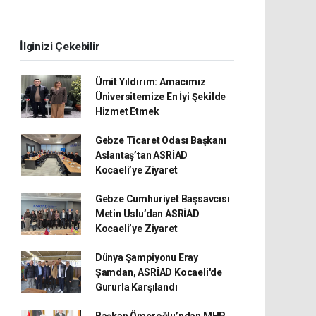
İlginizi Çekebilir
Ümit Yıldırım: Amacımız
Üniversitemize En İyi Şekilde
Hizmet Etmek
Gebze Ticaret Odası Başkanı
Aslantaş’tan ASRİAD
Kocaeli’ye Ziyaret
Gebze Cumhuriyet Başsavcısı
Metin Uslu’dan ASRİAD
Kocaeli’ye Ziyaret
Dünya Şampiyonu Eray
Şamdan, ASRİAD Kocaeli'de
Gururla Karşılandı
Başkan Ömeroğlu’ndan MHP