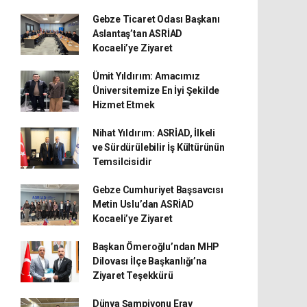
Gebze Ticaret Odası Başkanı
Aslantaş’tan ASRİAD
Kocaeli’ye Ziyaret
Ümit Yıldırım: Amacımız
Üniversitemize En İyi Şekilde
Hizmet Etmek
Nihat Yıldırım: ASRİAD, İlkeli
ve Sürdürülebilir İş Kültürünün
Temsilcisidir
Gebze Cumhuriyet Başsavcısı
Metin Uslu’dan ASRİAD
Kocaeli’ye Ziyaret
Başkan Ömeroğlu’ndan MHP
Dilovası İlçe Başkanlığı’na
Ziyaret Teşekkürü
Dünya Şampiyonu Eray