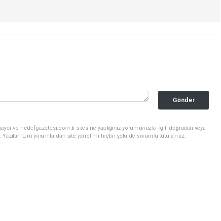
Gönder
uyor ve hedefgazetesi.com.tr sitesine yaptığınız yorumunuzla ilgili doğrudan veya
. Yazılan tüm yorumlardan site yönetimi hiçbir şekilde sorumlu tutulamaz.