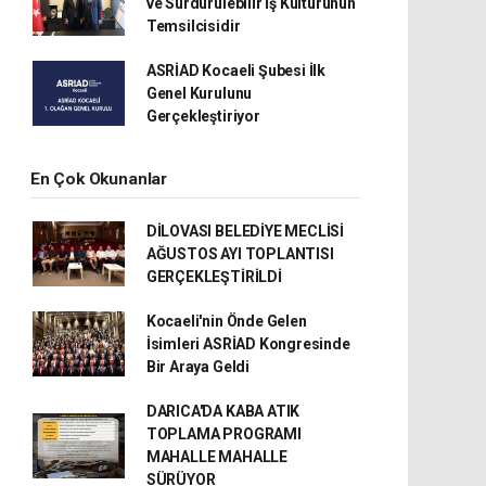
ve Sürdürülebilir İş Kültürünün
Temsilcisidir
ASRİAD Kocaeli Şubesi İlk
Genel Kurulunu
Gerçekleştiriyor
En Çok Okunanlar
DİLOVASI BELEDİYE MECLİSİ
AĞUSTOS AYI TOPLANTISI
GERÇEKLEŞTİRİLDİ
Kocaeli'nin Önde Gelen
İsimleri ASRİAD Kongresinde
Bir Araya Geldi
DARICA'DA KABA ATIK
TOPLAMA PROGRAMI
MAHALLE MAHALLE
SÜRÜYOR