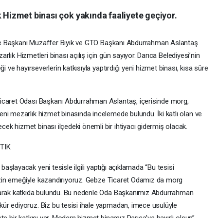
k Hizmet binası çok yakında faaliyete geçiyor.
ediye Başkanı Muzaffer Bıyık ve GTO Başkanı Abdurrahman Aslantaş
zarlık Hizmetleri binası açılış için gün sayıyor. Darıca Belediyesi’nin
i ve hayırseverlerin katkısıyla yaptırdığı yeni hizmet binası, kısa süre
icaret Odası Başkanı Abdurrahman Aslantaş, içerisinde morg,
ni mezarlık hizmet binasında incelemede bulundu. İki katlı olan ve
k hizmet binası ilçedeki önemli bir ihtiyacı gidermiş olacak.
TIK
şlayacak yeni tesisle ilgili yaptığı açıklamada “Bu tesisi
imizin emeğiyle kazandırıyoruz. Gebze Ticaret Odamız da morg
olarak katkıda bulundu. Bu nedenle Oda Başkanımız Abdurrahman
ür ediyoruz. Biz bu tesisi ihale yapmadan, imece usulüyle