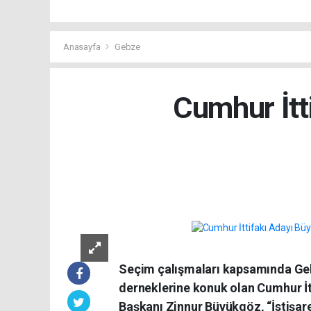
Anasayfa
Gebze
Cumhur İtt
Seçim çalışmaları kapsamında Gebz
derneklerine konuk olan Cumhur İt
Başkanı Zinnur Büyükgöz, “İstişar