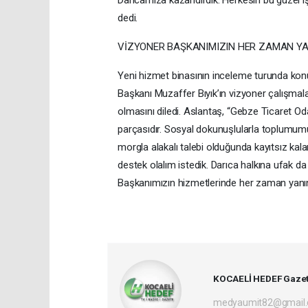
Darıcamıza kazandırdık. Herkesin bu güzel işt
dedi.
VİZYONER BAŞKANIMIZIN HER ZAMAN YA
Yeni hizmet binasının inceleme turunda ko
Başkanı Muzaffer Bıyık’ın vizyoner çalışmalar
olmasını diledi. Aslantaş, “Gebze Ticaret Od
parçasıdır. Sosyal dokunuşlularla toplumum
morgla alakalı talebi olduğunda kayıtsız kalam
destek olalım istedik. Darıca halkına ufak d
Başkanımızın hizmetlerinde her zaman yanın
KOCAELİ HEDEF Gazet
medyaumit82@gmail