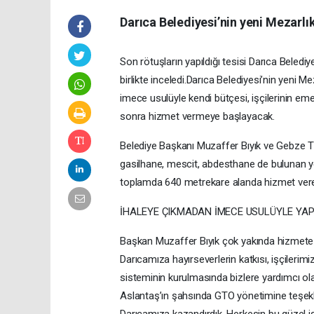
Darıca Belediyesi’nin yeni Mezarlı
Son rötuşların yapıldığı tesisi Darıca Bel
birlikte inceledi.Darıca Belediyesi’nin yeni Me
imece usulüyle kendi bütçesi, işçilerinin emeğ
sonra hizmet vermeye başlayacak.
Belediye Başkanı Muzaffer Bıyık ve Gebze T
gasilhane, mescit, abdesthane de bulunan ye
toplamda 640 metrekare alanda hizmet verece
İHALEYE ÇIKMADAN İMECE USULÜYLE YAP
Başkan Muzaffer Bıyık çok yakında hizmete ba
Darıcamıza hayırseverlerin katkısı, işçiler
sisteminin kurulmasında bizlere yardımcı 
Aslantaş’ın şahsında GTO yönetimine teşekk