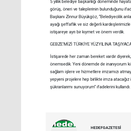
5 yıllık belediye başkanlığı döneminde hayata
görüş, öneri ve taleplerinin bulunduğunu if
Başkanı Zinnur Büyükgöz, “Belediyecilik anla
ayağı şeffaflık ve siz değerli kardeşlerimiz
istişareye ayrı bir kıymet ve önem verdik.
GEBZE’MİZİ TÜRKİYE YÜZYILINA TAŞIYA
İstişarede her zaman bereket vardır diyerek, 
önemsedik. Yeni dönemde de inanıyorum ki 
sağlam işlere ve hizmetlere imzamızı atmaya
yepyeni projelere hep birlikte imza atacağız 
şükranlarımı sunuyorum” ifadelerini kullandı
HEDEFGAZETESİ