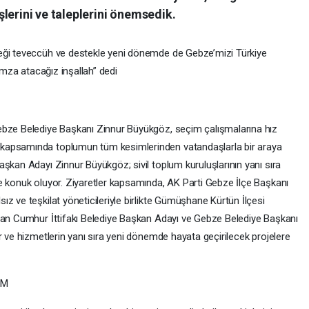
lerini ve taleplerini önemsedik.
eği teveccüh ve destekle yeni dönemde de Gebze’mizi Türkiye
 imza atacağız inşallah” dedi
ebze Belediye Başkanı Zinnur Büyükgöz, seçim çalışmalarına hız
kapsamında toplumun tüm kesimlerinden vatandaşlarla bir araya
şkan Adayı Zinnur Büyükgöz; sivil toplum kuruluşlarının yanı sıra
e konuk oluyor. Ziyaretler kapsamında, AK Parti Gebze İlçe Başkanı
z ve teşkilat yöneticileriyle birlikte Gümüşhane Kürtün İlçesi
olan Cumhur İttifakı Belediye Başkan Adayı ve Gebze Belediye Başkanı
r ve hizmetlerin yanı sıra yeni dönemde hayata geçirilecek projelere
AM