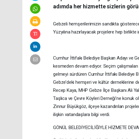
adımda her hizmette sizlerin görüş
Gebzeli hemşerilerimizin sandıkta gösterec
Yüzyılına hazırlayacak projelere hep birlikte
Cumhur İttifakı Belediye Başkan Adayı ve G
kesmeden devam ediyor. Seçim çalışmaları 
gelmeyi sürdüren Cumhur İttifakı Belediye Ba
Gebze’deki hemşeri ve kültür derneklerine d
Recep Kaya, MHP Gebze İlçe Başkanı Ali Yalsı
Taşlıca ve Çevre Köyleri Derneği’ne konuk 
Zinnur Büyükgöz, ilçeye kazandırılan projele
ilişkin vatandaşlara bilgi verdi.
GÖNÜL BELEDİYECİLİĞİYLE HİZMETE DEV