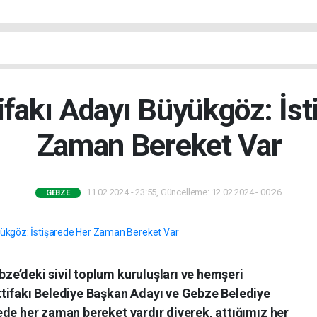
ifakı Adayı Büyükgöz: İst
Zaman Bereket Var
11.02.2024 - 23:55, Güncelleme: 12.02.2024 - 00:26
GEBZE
e’deki sivil toplum kuruluşları ve hemşeri
tifakı Belediye Başkan Adayı ve Gebze Belediye
ede her zaman bereket vardır diyerek, attığımız her