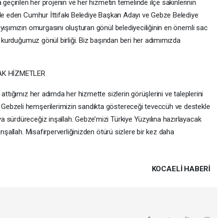
 geçirilen her projenin ve her hizmetin temelinde ilçe sakinlerinin
ade eden Cumhur İttifakı Belediye Başkan Adayı ve Gebze Belediye
yışımızın omurgasını oluşturan gönül belediyeciliğinin en önemli sac
le kurduğumuz gönül birliği. Biz başından beri her adımımızda
CAK HİZMETLER
attığımız her adımda her hizmette sizlerin görüşlerini ve taleplerini
Gebzeli hemşerilerimizin sandıkta göstereceği teveccüh ve destekle
 sürdüreceğiz inşallah. Gebze’mizi Türkiye Yüzyılına hazırlayacak
inşallah. Misafirperverliğinizden ötürü sizlere bir kez daha
.
KOCAELI HABERİ