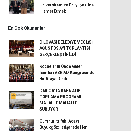
Üniversitemize En İyi Şekilde
Hizmet Etmek
En Çok Okunanlar
DİLOVASI BELEDİYE MECLİSİ
AĞUSTOS AYI TOPLANTISI
GERÇEKLEŞTİRİLDİ
Kocaeli'nin Önde Gelen
İsimleri ASRİAD Kongresinde
Bir Araya Geldi
DARICA'DA KABA ATIK
TOPLAMA PROGRAMI
MAHALLE MAHALLE
SÜRÜYOR
Cumhur İttifakı Adayı
Büyükgöz: İstişarede Her