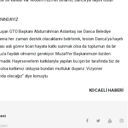
e bir katkısı var. Modern hizmet binamız Darıca’ya hayırlı olsun”
NINDAYIZ
nuşan GTO Başkanı Abdurrahman Aslantaş ise Darıca Belediye
ına her zaman destek olacaklarını belirterek, tesisin Darıca’ya hayırlı
ası asli görevi ticari hayata katkı sunmak olsa da toplumun da bir
uza faydalı olmamız gerekiyor. Muzaffer Başkanımızın bizden
adık. Hayırseverlerin katkılarıyla yapılan bu işin bir tarafında biz de
a olsa katkımız olduysa bundan mutluluk duyarız. Vizyoner
da olacağız” diye konuştu.
KOCAELI HABERİ
esi
.com