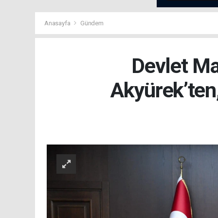
Anasayfa
Gündem
Devlet Ma
Akyürek’ten