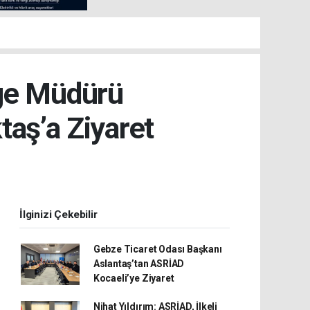
lge Müdürü
aş’a Ziyaret
İlginizi Çekebilir
Gebze Ticaret Odası Başkanı
Aslantaş’tan ASRİAD
Kocaeli’ye Ziyaret
Nihat Yıldırım: ASRİAD, İlkeli