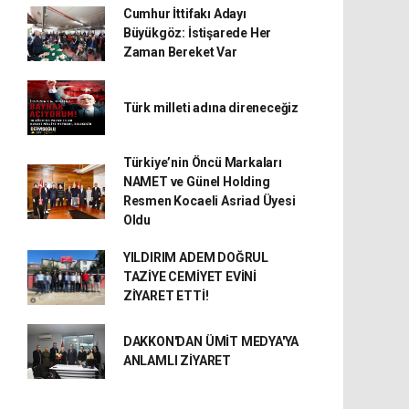
Cumhur İttifakı Adayı
Büyükgöz: İstişarede Her
Zaman Bereket Var
Türk milleti adına direneceğiz
Türkiye’nin Öncü Markaları
NAMET ve Günel Holding
Resmen Kocaeli Asriad Üyesi
Oldu
YILDIRIM ADEM DOĞRUL
TAZİYE CEMİYET EVİNİ
ZİYARET ETTİ!
DAKKON'DAN ÜMİT MEDYA'YA
ANLAMLI ZİYARET