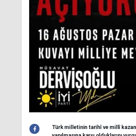
Türk milletinin tarihî ve millî ka
yapılmasına karşı olduklarını vur