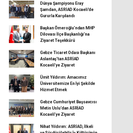
Dünya Şampiyonu Eray
Şamdan, ASRİAD Kocaeli'de
Gururla Karşılandı
Başkan Ömeroğlu’ndan MHP
Dilovası İlçe Başkanlığı’na
Ziyaret Teşekkürü
Gebze Ticaret Odası Başkanı
Aslantaş’tan ASRİAD
Kocaeli’ye Ziyaret
Ümit Yıldırım: Amacımız
Üniversitemize En İyi Şekilde
Hizmet Etmek
Gebze Cumhuriyet Başsavcısı
Metin Uslu’dan ASRİAD
Kocaeli’ye Ziyaret
Nihat Yıldırım: ASRİAD, İlkeli
ve Sürdürülebilir İş Kültürünün