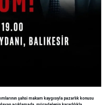
zanımlarının şahsi makam kaygısıyla pazarlık konusu
gulayan açıklamada, mücadelenin kararlılıkla