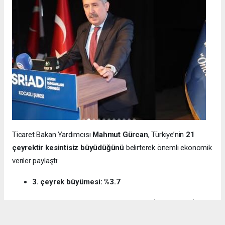
Ticaret Bakan Yardımcısı
Mahmut Gürcan
, Türkiye’nin
21
çeyrektir kesintisiz büyüdüğünü
belirterek önemli ekonomik
veriler paylaştı:
3. çeyrek büyümesi: %3.7
12 aylık ihracat: 270.6 milyar dolar (tarihi rekor)
Milli gelir: 1 trilyon 538 milyar dolar