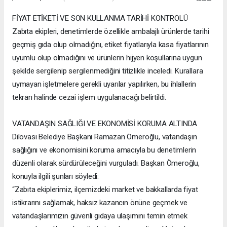
FİYAT ETİKETİ VE SON KULLANMA TARİHİ KONTROLÜ
Zabıta ekipleri, denetimlerde özellikle ambalajlı ürünlerde tarihi
geçmiş gıda olup olmadığını, etiket fiyatlarıyla kasa fiyatlarının
uyumlu olup olmadığını ve ürünlerin hijyen koşullarına uygun
şekilde sergilenip sergilenmediğini titizlikle inceledi. Kurallara
uymayan işletmelere gerekli uyarılar yapılırken, bu ihlallerin
tekrarı halinde cezai işlem uygulanacağı belirtildi.
VATANDAŞIN SAĞLIĞI VE EKONOMİSİ KORUMA ALTINDA
Dilovası Belediye Başkanı Ramazan Ömeroğlu, vatandaşın
sağlığını ve ekonomisini koruma amacıyla bu denetimlerin
düzenli olarak sürdürüleceğini vurguladı. Başkan Ömeroğlu,
konuyla ilgili şunları söyledi:
“Zabıta ekiplerimiz, ilçemizdeki market ve bakkallarda fiyat
istikrarını sağlamak, haksız kazancın önüne geçmek ve
vatandaşlarımızın güvenli gıdaya ulaşımını temin etmek