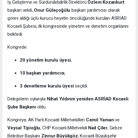
İş Geliştirme ve Sürdürülebilirlik Direktörü
Özlem Kozankurt
başkan vekili,
Onur Güleçoğülu
başkan yardımcısı olarak
görev aldığı üçlü kurucu heyetin öncülüğünde kurulan ASRİAD
Kocaeli Şubesi, ilk kongresinde yönetim ve denetim organlarını
belirledi.
Kongrede:
20 yönetim kurulu üyesi
,
10 başkan yardımcısı
,
3 denetleme kurulu üyesi
seçildi.
Delegelerin oylarıyla
Nihat Yıldırım yeniden ASRİAD Kocaeli
Şube Başkanı
oldu.
Kongreye; AK Parti Kocaeli Milletvekilleri
Cemil Yaman
ve
Veysal Tipioğlu
, CHP Kocaeli Milletvekili
Nail Çiler
, Gebze
Belediye Başkanı
Zinnur Büyükgöz
, Kocaeli Büyükşehir