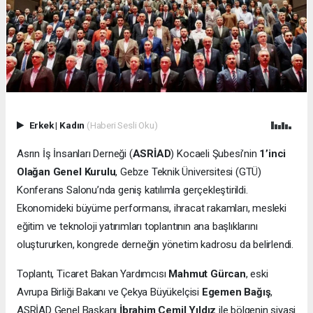
Erkek
|
Kadın
(Haberi Sesli Oku)
Asrın İş İnsanları Derneği (
ASRİAD
) Kocaeli Şubesi’nin
1’inci
Olağan Genel Kurulu
, Gebze Teknik Üniversitesi (GTÜ)
Konferans Salonu’nda geniş katılımla gerçekleştirildi.
Ekonomideki büyüme performansı, ihracat rakamları, mesleki
eğitim ve teknoloji yatırımları toplantının ana başlıklarını
oluştururken, kongrede derneğin yönetim kadrosu da belirlendi.
Toplantı, Ticaret Bakan Yardımcısı
Mahmut Gürcan
, eski
Avrupa Birliği Bakanı ve Çekya Büyükelçisi
Egemen Bağış
,
ASRİAD Genel Başkanı
İbrahim Cemil Yıldız
ile bölgenin siyasi