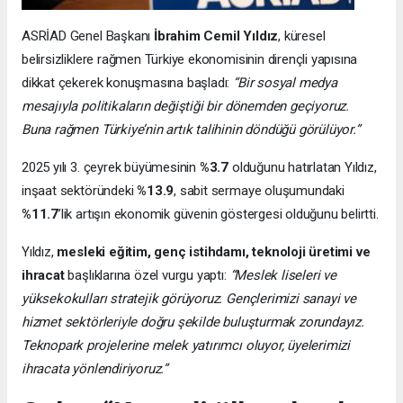
ASRİAD Genel Başkanı
İbrahim Cemil Yıldız
, küresel
belirsizliklere rağmen Türkiye ekonomisinin dirençli yapısına
dikkat çekerek konuşmasına başladı:
“Bir sosyal medya
mesajıyla politikaların değiştiği bir dönemden geçiyoruz.
Buna rağmen Türkiye’nin artık talihinin döndüğü görülüyor.”
2025 yılı 3. çeyrek büyümesinin
%3.7
olduğunu hatırlatan Yıldız,
inşaat sektöründeki
%13.9
, sabit sermaye oluşumundaki
%11.7
’lik artışın ekonomik güvenin göstergesi olduğunu belirtti.
Yıldız,
mesleki eğitim, genç istihdamı, teknoloji üretimi ve
ihracat
başlıklarına özel vurgu yaptı:
“Meslek liseleri ve
yüksekokulları stratejik görüyoruz. Gençlerimizi sanayi ve
hizmet sektörleriyle doğru şekilde buluşturmak zorundayız.
Teknopark projelerine melek yatırımcı oluyor, üyelerimizi
ihracata yönlendiriyoruz.”