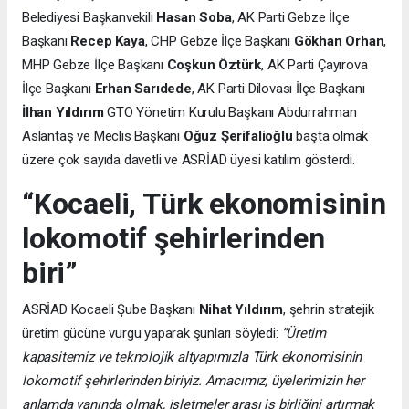
Belediyesi Başkanvekili
Hasan Soba
, AK Parti Gebze İlçe
Başkanı
Recep Kaya
, CHP Gebze İlçe Başkanı
Gökhan Orhan
,
MHP Gebze İlçe Başkanı
Coşkun Öztürk
, AK Parti Çayırova
İlçe Başkanı
Erhan Sarıdede
, AK Parti Dilovası İlçe Başkanı
İlhan Yıldırım
GTO Yönetim Kurulu Başkanı Abdurrahman
Aslantaş ve Meclis Başkanı
Oğuz Şerifalioğlu
başta olmak
üzere çok sayıda davetli ve ASRİAD üyesi katılım gösterdi.
“Kocaeli, Türk ekonomisinin
lokomotif şehirlerinden
biri”
ASRİAD Kocaeli Şube Başkanı
Nihat Yıldırım
, şehrin stratejik
üretim gücüne vurgu yaparak şunları söyledi:
“Üretim
kapasitemiz ve teknolojik altyapımızla Türk ekonomisinin
lokomotif şehirlerinden biriyiz. Amacımız, üyelerimizin her
anlamda yanında olmak, işletmeler arası iş birliğini artırmak