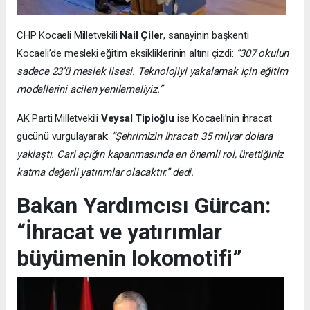
CHP Kocaeli Milletvekili
Nail Çiler
, sanayinin başkenti
Kocaeli’de mesleki eğitim eksikliklerinin altını çizdi:
“307 okulun
sadece 23’ü meslek lisesi. Teknolojiyi yakalamak için eğitim
modellerini acilen yenilemeliyiz.”
AK Parti Milletvekili
Veysal Tipioğlu
ise Kocaeli’nin ihracat
gücünü vurgulayarak:
“Şehrimizin ihracatı 35 milyar dolara
yaklaştı. Cari açığın kapanmasında en önemli rol, ürettiğiniz
katma değerli yatırımlar olacaktır.” dedi.
Bakan Yardımcısı Gürcan:
“İhracat ve yatırımlar
büyümenin lokomotifi”