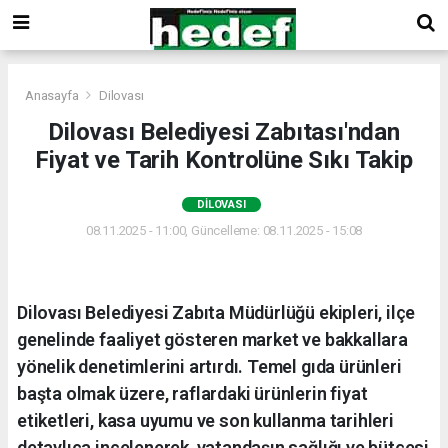
Anasayfa
Dilovası
Dilovası Belediyesi Zabıtası'ndan
Fiyat ve Tarih Kontrolüne Sıkı Takip
DILOVASI
08.11.2025 - 11:00, Güncelleme: 08.11.2025 - 15:08
Dilovası Belediyesi Zabıta Müdürlüğü ekipleri, ilçe
genelinde faaliyet gösteren market ve bakkallara
yönelik denetimlerini artırdı. Temel gıda ürünleri
başta olmak üzere, raflardaki ürünlerin fiyat
etiketleri, kasa uyumu ve son kullanma tarihleri
detaylıca incelenerek, vatandaşın sağlığı ve bütçesi