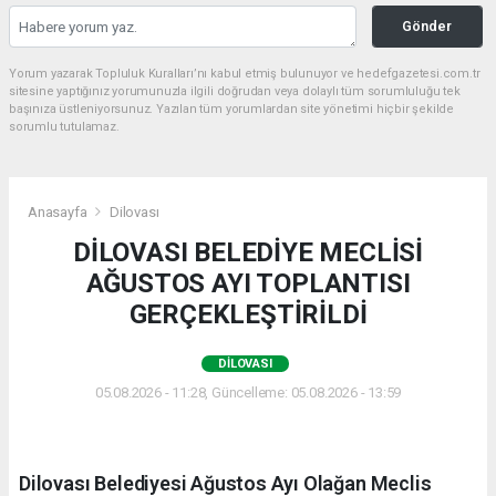
Gönder
Yorum yazarak Topluluk Kuralları’nı kabul etmiş bulunuyor ve hedefgazetesi.com.tr
sitesine yaptığınız yorumunuzla ilgili doğrudan veya dolaylı tüm sorumluluğu tek
başınıza üstleniyorsunuz. Yazılan tüm yorumlardan site yönetimi hiçbir şekilde
sorumlu tutulamaz.
Anasayfa
Dilovası
DİLOVASI BELEDİYE MECLİSİ
AĞUSTOS AYI TOPLANTISI
GERÇEKLEŞTİRİLDİ
DILOVASI
05.08.2026 - 11:28, Güncelleme: 05.08.2026 - 13:59
Dilovası Belediyesi Ağustos Ayı Olağan Meclis