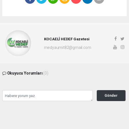
KOCAELİ HEDEF Gazetesi
medyaumit82@gmail.com
Okuyucu Yorumları
(0)
Gönder
Yorum yazarak Topluluk Kuralları’nı kabul etmiş bulunuyor ve hedefgazetesi.com.tr
sitesine yaptığınız yorumunuzla ilgili doğrudan veya dolaylı tüm sorumluluğu tek
başınıza üstleniyorsunuz. Yazılan tüm yorumlardan site yönetimi hiçbir şekilde
sorumlu tutulamaz.