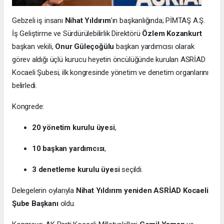
Gebzeli iş insanı
Nihat Yıldırım
’ın başkanlığında; PİMTAŞ A.Ş.
İş Geliştirme ve Sürdürülebilirlik Direktörü
Özlem Kozankurt
başkan vekili,
Onur Güleçoğülu
başkan yardımcısı olarak
görev aldığı üçlü kurucu heyetin öncülüğünde kurulan ASRİAD
Kocaeli Şubesi, ilk kongresinde yönetim ve denetim organlarını
belirledi.
Kongrede:
20 yönetim kurulu üyesi
,
10 başkan yardımcısı
,
3 denetleme kurulu üyesi
seçildi.
Delegelerin oylarıyla
Nihat Yıldırım yeniden ASRİAD Kocaeli
Şube Başkanı
oldu.