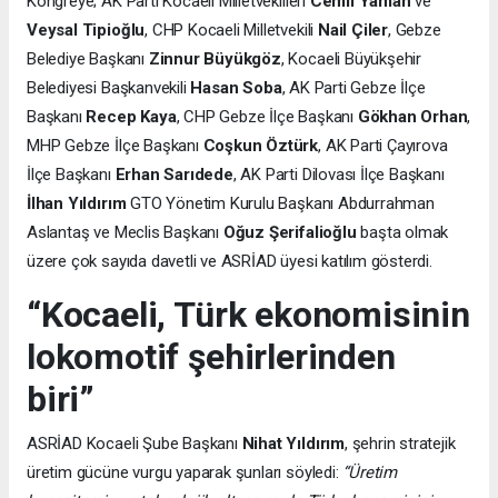
Kongreye; AK Parti Kocaeli Milletvekilleri
Cemil Yaman
ve
Veysal Tipioğlu
, CHP Kocaeli Milletvekili
Nail Çiler
, Gebze
Belediye Başkanı
Zinnur Büyükgöz
, Kocaeli Büyükşehir
Belediyesi Başkanvekili
Hasan Soba
, AK Parti Gebze İlçe
Başkanı
Recep Kaya
, CHP Gebze İlçe Başkanı
Gökhan Orhan
,
MHP Gebze İlçe Başkanı
Coşkun Öztürk
, AK Parti Çayırova
İlçe Başkanı
Erhan Sarıdede
, AK Parti Dilovası İlçe Başkanı
İlhan Yıldırım
GTO Yönetim Kurulu Başkanı Abdurrahman
Aslantaş ve Meclis Başkanı
Oğuz Şerifalioğlu
başta olmak
üzere çok sayıda davetli ve ASRİAD üyesi katılım gösterdi.
“Kocaeli, Türk ekonomisinin
lokomotif şehirlerinden
biri”
ASRİAD Kocaeli Şube Başkanı
Nihat Yıldırım
, şehrin stratejik
üretim gücüne vurgu yaparak şunları söyledi:
“Üretim