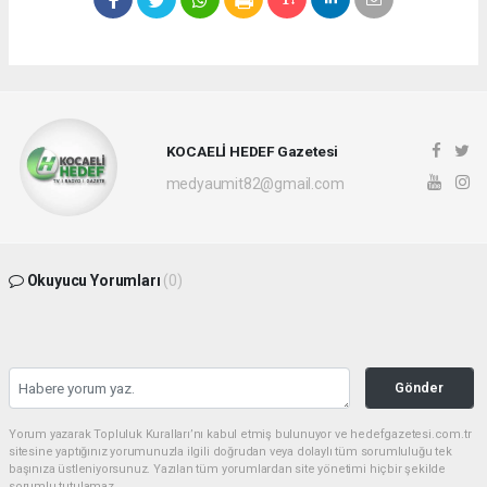
KOCAELİ HEDEF Gazetesi
medyaumit82@gmail.com
Okuyucu Yorumları
(0)
Gönder
Yorum yazarak Topluluk Kuralları’nı kabul etmiş bulunuyor ve hedefgazetesi.com.tr
sitesine yaptığınız yorumunuzla ilgili doğrudan veya dolaylı tüm sorumluluğu tek
başınıza üstleniyorsunuz. Yazılan tüm yorumlardan site yönetimi hiçbir şekilde
sorumlu tutulamaz.