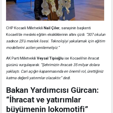
CHP Kocaeli Milletvekili
Nail Çiler
, sanayinin başkenti
Kocaeli’de mesleki eğitim eksikliklerinin altını çizdi:
“307 okulun
sadece 23’ü meslek lisesi. Teknolojiyi yakalamak için eğitim
modellerini acilen yenilemeliyiz.”
AK Parti Milletvekili
Veysal Tipioğlu
ise Kocaeli’nin ihracat
gücünü vurgulayarak:
“Şehrimizin ihracatı 35 milyar dolara
yaklaştı. Cari açığın kapanmasında en önemli rol, ürettiğiniz
katma değerli yatırımlar olacaktır.” dedi.
Bakan Yardımcısı Gürcan:
“İhracat ve yatırımlar
büyümenin lokomotifi”