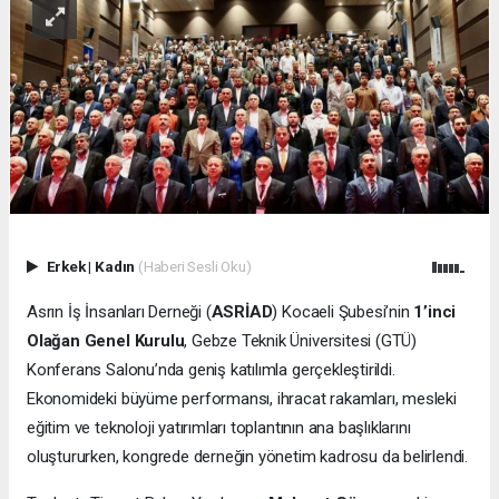
Erkek
|
Kadın
(Haberi Sesli Oku)
Asrın İş İnsanları Derneği (
ASRİAD
) Kocaeli Şubesi’nin
1’inci
Olağan Genel Kurulu
, Gebze Teknik Üniversitesi (GTÜ)
Konferans Salonu’nda geniş katılımla gerçekleştirildi.
Ekonomideki büyüme performansı, ihracat rakamları, mesleki
eğitim ve teknoloji yatırımları toplantının ana başlıklarını
oluştururken, kongrede derneğin yönetim kadrosu da belirlendi.