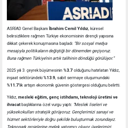
ASRİAD Genel Başkanı
İbrahim Cemil Yıldız
, küresel
belirsizliklere rağmen Türkiye ekonomisinin dirençli yapısına
dikkat çekerek konuşmasına başladı:
“Bir sosyal medya
mesajıyla politikaların değiştiği bir dönemden geçiyoruz.
Buna rağmen Türkiye’nin artık talihinin döndüğü görülüyor.”
2025 yılı 3. çeyrek büyümesinin
%3.7
olduğunu hatırlatan Yıldız,
inşaat sektöründeki
%13.9
, sabit sermaye oluşumundaki
%11.7
’lik artışın ekonomik güvenin göstergesi olduğunu belirtti.
Yıldız,
mesleki eğitim, genç istihdamı, teknoloji üretimi ve
ihracat
başlıklarına özel vurgu yaptı:
“Meslek liseleri ve
yüksekokulları stratejik görüyoruz. Gençlerimizi sanayi ve
hizmet sektörleriyle doğru şekilde buluşturmak zorundayız.
Teknopark projelerine melek yatırımcı oluyor, üyelerimizi