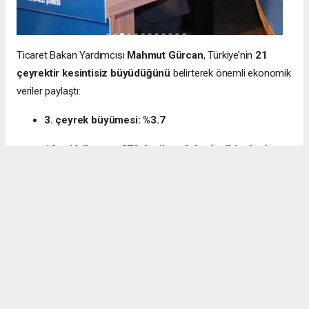
Ticaret Bakan Yardımcısı
Mahmut Gürcan
, Türkiye’nin
21
çeyrektir kesintisiz büyüdüğünü
belirterek önemli ekonomik
veriler paylaştı:
3. çeyrek büyümesi: %3.7
12 aylık ihracat: 270.6 milyar dolar (tarihi rekor)
Milli gelir: 1 trilyon 538 milyar dolar
Gürcan ayrıca e-ticaret hacminin
136 milyar TL’den 3 trilyon
TL’ye
yükseldiğini, bugün
600 bin işletmenin
e-ticarette aktif
olduğunu söyledi.
Kocaeli’nin dış ticaret verilerine de dikkat çeken
Gürcan:
“2024’te ihracat %7.3 artarak 32 milyar dolara ulaştı.
İhracatın ithalatı karşılama oranı 2025’te %87.5’e yükseldi. Bu