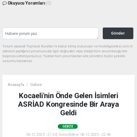
Okuyucu Yorumları
(0)
Gönder
Yorum yazarak Topluluk Kuralları’nı kabul etmiş bulunuyor ve hedefgazetesi.com.tr
sitesine yaptığınız yorumunuzla ilgili doğrudan veya dolaylı tüm sorumluluğu tek
başınıza üstleniyorsunuz. Yazılan tüm yorumlardan site yönetimi hiçbir şekilde
sorumlu tutulamaz.
Anasayfa
Gebze
Kocaeli'nin Önde Gelen İsimleri
ASRİAD Kongresinde Bir Araya
Geldi
GEBZE
06.12.2025 - 21:34, Güncelleme: 06.12.2025 - 22:46