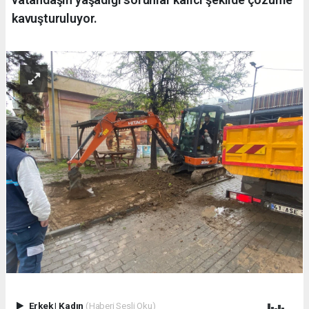
kavuşturuluyor.
Erkek
|
Kadın
(Haberi Sesli Oku)