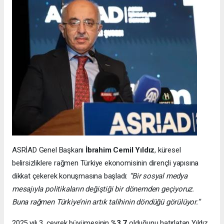
ASRİAD Genel Başkanı
İbrahim Cemil Yıldız
, küresel
belirsizliklere rağmen Türkiye ekonomisinin dirençli yapısına
dikkat çekerek konuşmasına başladı:
“Bir sosyal medya
mesajıyla politikaların değiştiği bir dönemden geçiyoruz.
Buna rağmen Türkiye’nin artık talihinin döndüğü görülüyor.”
2025 yılı 3. çeyrek büyümesinin
%3.7
olduğunu hatırlatan Yıldız,