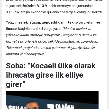
inşaat sektöründeki
%13.9
, sabit sermaye oluşumundaki
%11.7
’lik artışın ekonomik güvenin göstergesi olduğunu belirtti.
Yıldız,
mesleki eğitim, genç istihdamı, teknoloji üretimi ve
ihracat
başlıklarına özel vurgu yaptı:
“Meslek liseleri ve
yüksekokulları stratejik görüyoruz. Gençlerimizi sanayi ve
hizmet sektörleriyle doğru şekilde buluşturmak zorundayız.
Teknopark projelerine melek yatırımcı oluyor, üyelerimizi
ihracata yönlendiriyoruz.”
Soba: “Kocaeli ülke olarak
ihracata girse ilk elliye
girer”