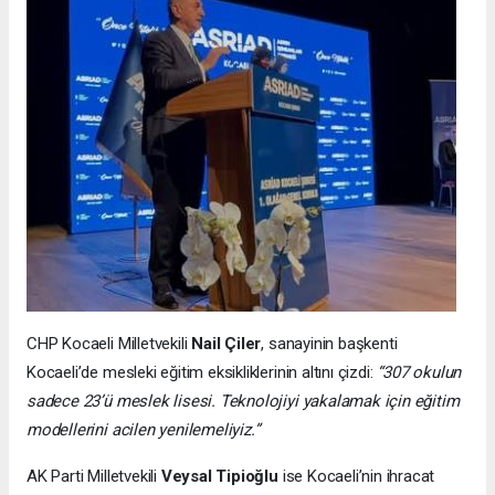
CHP Kocaeli Milletvekili
Nail Çiler
, sanayinin başkenti
Kocaeli’de mesleki eğitim eksikliklerinin altını çizdi:
“307 okulun
sadece 23’ü meslek lisesi. Teknolojiyi yakalamak için eğitim
modellerini acilen yenilemeliyiz.”
AK Parti Milletvekili
Veysal Tipioğlu
ise Kocaeli’nin ihracat