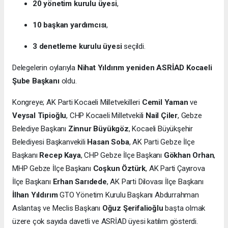
20 yönetim kurulu üyesi
,
10 başkan yardımcısı
,
3 denetleme kurulu üyesi
seçildi.
Delegelerin oylarıyla
Nihat Yıldırım yeniden ASRİAD Kocaeli
Şube Başkanı
oldu.
Kongreye; AK Parti Kocaeli Milletvekilleri
Cemil Yaman
ve
Veysal Tipioğlu
, CHP Kocaeli Milletvekili
Nail Çiler
, Gebze
Belediye Başkanı
Zinnur Büyükgöz
, Kocaeli Büyükşehir
Belediyesi Başkanvekili
Hasan Soba
, AK Parti Gebze İlçe
Başkanı
Recep Kaya
, CHP Gebze İlçe Başkanı
Gökhan Orhan
,
MHP Gebze İlçe Başkanı
Coşkun Öztürk
, AK Parti Çayırova
İlçe Başkanı
Erhan Sarıdede
, AK Parti Dilovası İlçe Başkanı
İlhan Yıldırım
GTO Yönetim Kurulu Başkanı Abdurrahman
Aslantaş ve Meclis Başkanı
Oğuz Şerifalioğlu
başta olmak
üzere çok sayıda davetli ve ASRİAD üyesi katılım gösterdi.