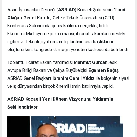
Asrın İş İnsanları Derneği (
ASRİAD
) Kocaeli Şubesi’nin
1’inci
Olağan Genel Kurulu
, Gebze Teknik Üniversitesi (GTÜ)
Konferans Salonu’nda geniş katılımla gerçekleştirildi.
Ekonomideki büyüme performansı, ihracat rakamları, mesleki
eğitim ve teknoloji yatırımları toplantının ana başlıklarını
oluştururken, kongrede derneğin yönetim kadrosu da belirlendi.
Toplantı, Ticaret Bakan Yardımcısı
Mahmut Gürcan
, eski
Avrupa Birliği Bakanı ve Çekya Büyükelçisi
Egemen Bağış
,
ASRİAD Genel Başkanı
İbrahim Cemil Yıldız
ile bölgenin siyasi
ve iş dünyasından birçok önemli ismin katılımıyla yapıldı.
ASRİAD Kocaeli Yeni Dönem Vizyonunu Yıldırım’la
Şekillendiriyor