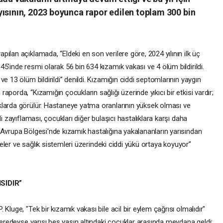
yısının, 2023 boyunca rapor edilen toplam 300 bin
lan açıklamada, “Eldeki en son verilere göre, 2024 yılının ilk üç
5'inde resmi olarak 56 bin 634 kızamık vakası ve 4 ölüm bildirildi.
e 13 ölüm bildirildi” denildi. Kızamığın ciddi septomlarının yaygın
porda, “Kızamığın çocukların sağlığı üzerinde yıkıcı bir etkisi vardır;
klarda görülür. Hastaneye yatma oranlarının yüksek olması ve
i zayıflaması, çocukları diğer bulaşıcı hastalıklara karşı daha
 Avrupa Bölgesi'nde kızamık hastalığına yakalananların yarısından
ileler ve sağlık sistemleri üzerindeki ciddi yükü ortaya koyuyor”
SIDIR”
Kluge, "Tek bir kızamık vakası bile acil bir eylem çağrısı olmalıdır"
 neredeyse yarısı beş yaşın altındaki çocuklar arasında meydana geldi;