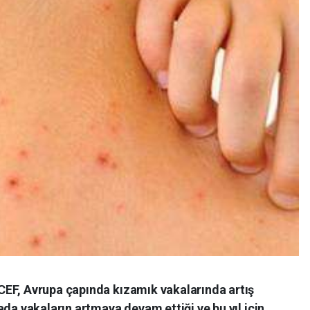
EF, Avrupa çapında kızamık vakalarında artış
ada vakaların artmaya devam ettiği ve bu yıl için