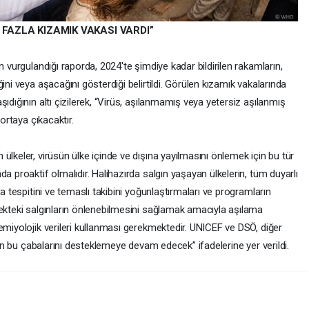
 FAZLA KIZAMIK VAKASI VARDI”
n vurgulandığı raporda, 2024'te şimdiye kadar bildirilen rakamların,
ini veya aşacağını gösterdiği belirtildi. Görülen kızamık vakalarında
ıdığının altı çizilerek, “Virüs, aşılanmamış veya yetersiz aşılanmış
 ortaya çıkacaktır.
ülkeler, virüsün ülke içinde ve dışına yayılmasını önlemek için bu tür
a proaktif olmalıdır. Halihazırda salgın yaşayan ülkelerin, tüm duyarlı
ka tespitini ve temaslı takibini yoğunlaştırmaları ve programların
cekteki salgınların önlenebilmesini sağlamak amacıyla aşılama
emiyolojik verileri kullanması gerekmektedir. UNICEF ve DSÖ, diğer
erin bu çabalarını desteklemeye devam edecek” ifadelerine yer verildi.