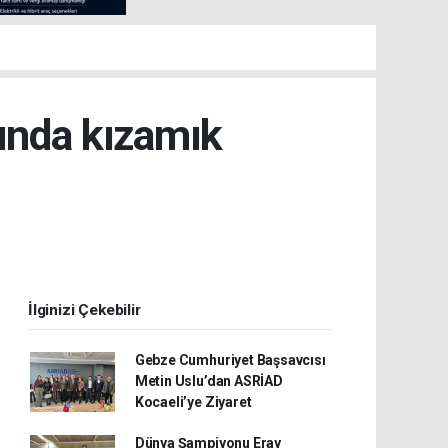
ında kızamık
İlginizi Çekebilir
Gebze Cumhuriyet Başsavcısı
Metin Uslu’dan ASRİAD
Kocaeli’ye Ziyaret
Dünya Şampiyonu Eray