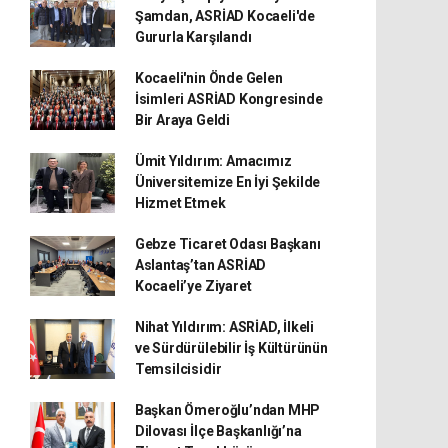
Şamdan, ASRİAD Kocaeli'de
Gururla Karşılandı
Kocaeli'nin Önde Gelen
İsimleri ASRİAD Kongresinde
Bir Araya Geldi
Ümit Yıldırım: Amacımız
Üniversitemize En İyi Şekilde
Hizmet Etmek
Gebze Ticaret Odası Başkanı
Aslantaş’tan ASRİAD
Kocaeli’ye Ziyaret
Nihat Yıldırım: ASRİAD, İlkeli
ve Sürdürülebilir İş Kültürünün
Temsilcisidir
Başkan Ömeroğlu’ndan MHP
Dilovası İlçe Başkanlığı’na