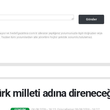
Gönder
uyor ve hedefgazetesi.com.tr sitesine yaptığınız yorumunuzla ilgili doğrudan veya
. Yazılan tüm yorumlardan site yönetimi hiçbir şekilde sorumlu tutulamaz.
rk milleti adına direnece
06.08.2026 - 16:15, Güncelleme: 06.08.2026 - 16:27
GÜNDEM