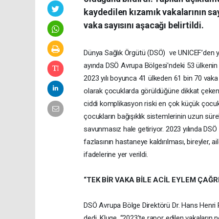
kaydedilen kızamık vakalarının sa
vaka sayısını aşacağı belirtildi.
Dünya Sağlık Örgütü (DSÖ) ve UNICEF’den yapı
ayında DSÖ Avrupa Bölgesi'ndeki 53 ülkenin 4
2023 yılı boyunca 41 ülkeden 61 bin 70 vaka v
olarak çocuklarda görüldüğüne dikkat çeken ra
ciddi komplikasyon riski en çok küçük çocu
çocukların bağışıklık sistemlerinin uzun sürel
savunmasız hale getiriyor. 2023 yılında DSÖ
fazlasının hastaneye kaldırılması, bireyler, a
ifadelerine yer verildi.
“TEK BİR VAKA BİLE ACİL EYLEM ÇAĞRI
DSÖ Avrupa Bölge Direktörü Dr. Hans Henri P. 
dedi. Kluge, “2023'te rapor edilen vakaların