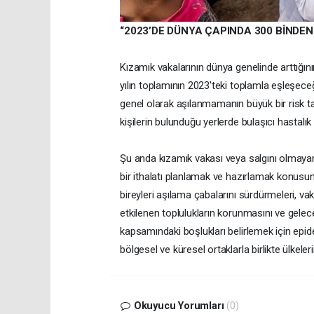
“2023’DE DÜNYA ÇAPINDA 300 BİNDEN
Kızamık vakalarının dünya genelinde arttığını
yılın toplamının 2023'teki toplamla eşleşeceğ
genel olarak aşılanmamanın büyük bir risk taş
kişilerin bulunduğu yerlerde bulaşıcı hastalık
Şu anda kızamık vakası veya salgını olmayan 
bir ithalatı planlamak ve hazırlamak konusund
bireyleri aşılama çabalarını sürdürmeleri, va
etkilenen toplulukların korunmasını ve gele
kapsamındaki boşlukları belirlemek için epid
bölgesel ve küresel ortaklarla birlikte ülkel
Okuyucu Yorumları
(0)