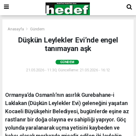
Anasayfa
Gündem
Düşkün Leylekler Evi’nde engel
tanımayan aşk
GÜNDEM
21.05.2026 - 11:30, Güncelleme: 21.05.2026 - 16:12
Ormanya’da Osmanlı’nın asırlık Gurebahane-i
Laklakan (Düşkün Leylekler Evi) geleneğini yaşatan
Kocaeli Büyükşehir Belediyesi, bugünlerde eşine az
rastlanır bir doğa olayına ev sahipliği yapıyor. Göç
yolunda yaralanarak uçma yetisini kaybeden ve
kalıcı olarak merkezde misafir edilen iki leyleğin