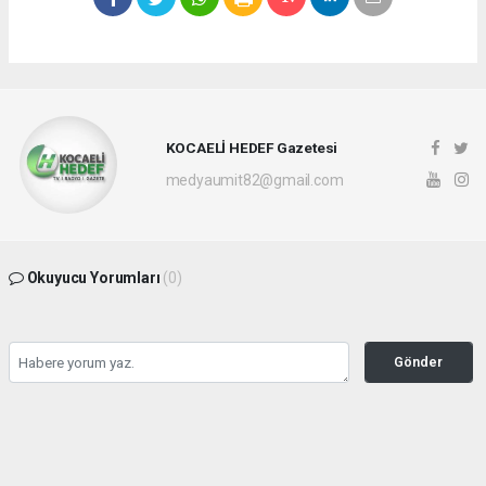
KOCAELİ HEDEF Gazetesi
medyaumit82@gmail.com
Okuyucu Yorumları
(0)
Gönder
Yorum yazarak Topluluk Kuralları’nı kabul etmiş bulunuyor ve hedefgazetesi.com.tr
sitesine yaptığınız yorumunuzla ilgili doğrudan veya dolaylı tüm sorumluluğu tek
başınıza üstleniyorsunuz. Yazılan tüm yorumlardan site yönetimi hiçbir şekilde
sorumlu tutulamaz.