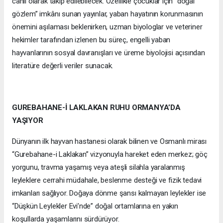
canlı olarak takip edilebilecek. Özellikle çocuklar için “doğal
gözlem” imkânı sunan yayınlar, yaban hayatının korunmasının
önemini aşılaması beklenirken, uzman biyologlar ve veteriner
hekimler tarafından izlenen bu süreç, engelli yaban
hayvanlarının sosyal davranışları ve üreme biyolojisi açısından
literatüre değerli veriler sunacak.
GUREBAHANE-İ LAKLAKAN RUHU ORMANYA’DA
YAŞIYOR
Dünyanın ilk hayvan hastanesi olarak bilinen ve Osmanlı mirası
“Gurebahane-i Laklakan” vizyonuyla hareket eden merkez; göç
yorgunu, travma yaşamış veya ateşli silahla yaralanmış
leyleklere cerrahi müdahale, beslenme desteği ve fizik tedavi
imkanları sağlıyor. Doğaya dönme şansı kalmayan leylekler ise
“Düşkün Leylekler Evi’nde” doğal ortamlarına en yakın
koşullarda yaşamlarını sürdürüyor.