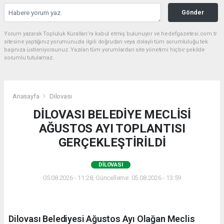
Gönder
Yorum yazarak Topluluk Kuralları’nı kabul etmiş bulunuyor ve hedefgazetesi.com.tr
sitesine yaptığınız yorumunuzla ilgili doğrudan veya dolaylı tüm sorumluluğu tek
başınıza üstleniyorsunuz. Yazılan tüm yorumlardan site yönetimi hiçbir şekilde
sorumlu tutulamaz.
Anasayfa
Dilovası
DİLOVASI BELEDİYE MECLİSİ
AĞUSTOS AYI TOPLANTISI
GERÇEKLEŞTİRİLDİ
DILOVASI
05.08.2026 - 11:28, Güncelleme: 05.08.2026 - 13:59
Dilovası Belediyesi Ağustos Ayı Olağan Meclis