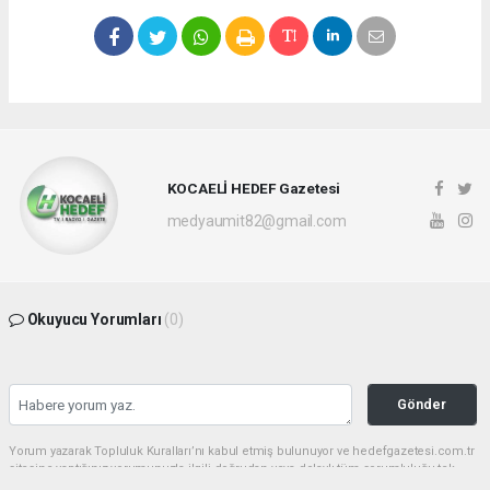
KOCAELİ HEDEF Gazetesi
medyaumit82@gmail.com
Okuyucu Yorumları
(0)
Gönder
Yorum yazarak Topluluk Kuralları’nı kabul etmiş bulunuyor ve hedefgazetesi.com.tr
sitesine yaptığınız yorumunuzla ilgili doğrudan veya dolaylı tüm sorumluluğu tek
başınıza üstleniyorsunuz. Yazılan tüm yorumlardan site yönetimi hiçbir şekilde