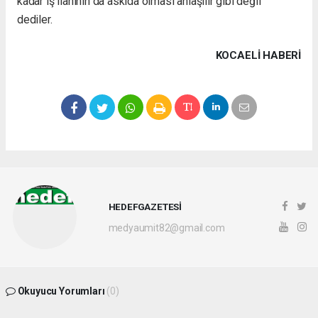
kadar iş ilanının da askıda olması anlaşılır gibi değil”
dediler.
KOCAELI HABERİ
HEDEFGAZETESİ
medyaumit82@gmail.com
Okuyucu Yorumları
(0)