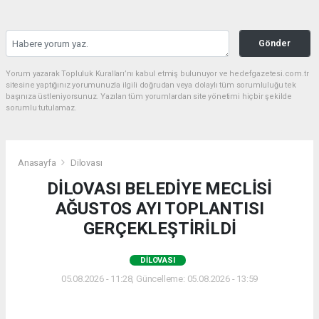
Gönder
Yorum yazarak Topluluk Kuralları’nı kabul etmiş bulunuyor ve hedefgazetesi.com.tr
sitesine yaptığınız yorumunuzla ilgili doğrudan veya dolaylı tüm sorumluluğu tek
başınıza üstleniyorsunuz. Yazılan tüm yorumlardan site yönetimi hiçbir şekilde
sorumlu tutulamaz.
Anasayfa
Dilovası
DİLOVASI BELEDİYE MECLİSİ
AĞUSTOS AYI TOPLANTISI
GERÇEKLEŞTİRİLDİ
DILOVASI
05.08.2026 - 11:28, Güncelleme: 05.08.2026 - 13:59