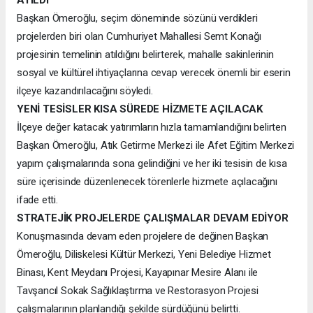
Başkan Ömeroğlu, seçim döneminde sözünü verdikleri
projelerden biri olan Cumhuriyet Mahallesi Semt Konağı
projesinin temelinin atıldığını belirterek, mahalle sakinlerinin
sosyal ve kültürel ihtiyaçlarına cevap verecek önemli bir eserin
ilçeye kazandırılacağını söyledi.
YENİ TESİSLER KISA SÜREDE HİZMETE AÇILACAK
İlçeye değer katacak yatırımların hızla tamamlandığını belirten
Başkan Ömeroğlu, Atık Getirme Merkezi ile Afet Eğitim Merkezi
yapım çalışmalarında sona gelindiğini ve her iki tesisin de kısa
süre içerisinde düzenlenecek törenlerle hizmete açılacağını
ifade etti.
STRATEJİK PROJELERDE ÇALIŞMALAR DEVAM EDİYOR
Konuşmasında devam eden projelere de değinen Başkan
Ömeroğlu, Diliskelesi Kültür Merkezi, Yeni Belediye Hizmet
Binası, Kent Meydanı Projesi, Kayapınar Mesire Alanı ile
Tavşancıl Sokak Sağlıklaştırma ve Restorasyon Projesi
çalışmalarının planlandığı şekilde sürdüğünü belirtti.