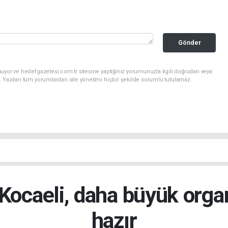
Gönder
uyor ve hedefgazetesi.com.tr sitesine yaptığınız yorumunuzla ilgili doğrudan veya
. Yazılan tüm yorumlardan site yönetimi hiçbir şekilde sorumlu tutulamaz.
Kocaeli, daha büyük orga
hazır