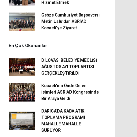
Hizmet Etmek
Gebze Cumhuriyet Başsavcısı
Metin Uslu’dan ASRİAD
Kocaeli’ye Ziyaret
En Çok Okunanlar
DİLOVASI BELEDİYE MECLİSİ
AĞUSTOS AYI TOPLANTISI
GERÇEKLEŞTİRİLDİ
Kocaeli'nin Önde Gelen
İsimleri ASRİAD Kongresinde
Bir Araya Geldi
DARICA'DA KABA ATIK
TOPLAMA PROGRAMI
MAHALLE MAHALLE
SÜRÜYOR