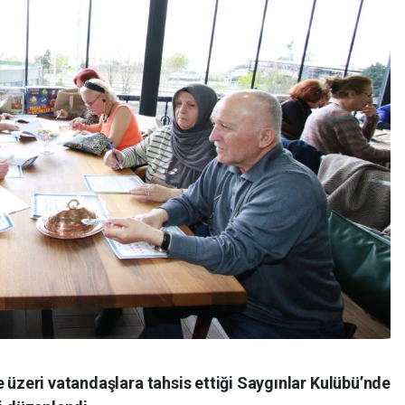
e üzeri vatandaşlara tahsis ettiği Saygınlar Kulübü’nde