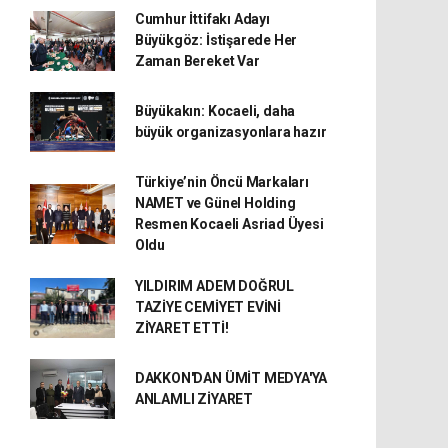
Cumhur İttifakı Adayı
Büyükgöz: İstişarede Her
Zaman Bereket Var
Büyükakın: Kocaeli, daha
büyük organizasyonlara hazır
Türkiye’nin Öncü Markaları
NAMET ve Günel Holding
Resmen Kocaeli Asriad Üyesi
Oldu
YILDIRIM ADEM DOĞRUL
TAZİYE CEMİYET EVİNİ
ZİYARET ETTİ!
DAKKON'DAN ÜMİT MEDYA'YA
ANLAMLI ZİYARET