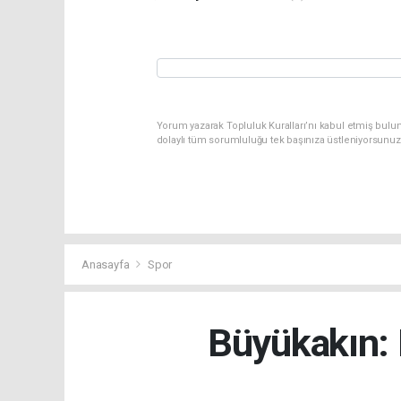
Yorum yazarak Topluluk Kuralları’nı kabul etmiş bulun
dolaylı tüm sorumluluğu tek başınıza üstleniyorsunuz
Anasayfa
Spor
Büyükakın: 