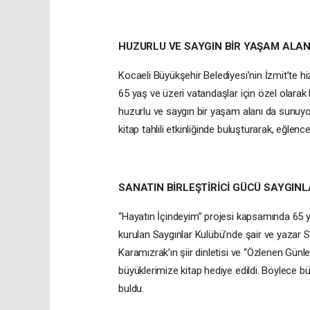
HUZURLU VE SAYGIN BİR YAŞAM ALA
Kocaeli Büyükşehir Belediyesi’nin İzmit’te hi
65 yaş ve üzeri vatandaşlar için özel olarak 
huzurlu ve saygın bir yaşam alanı da sunuyor.
kitap tahlili etkinliğinde buluşturarak, eğlenc
SANATIN BİRLEŞTİRİCİ GÜCÜ SAYGIN
“Hayatın İçindeyim” projesi kapsamında 65 y
kurulan Saygınlar Kulübü’nde şair ve yazar Se
Karamızrak’ın şiir dinletisi ve “Özlenen Günler”
büyüklerimize kitap hediye edildi. Böylece büy
buldu.