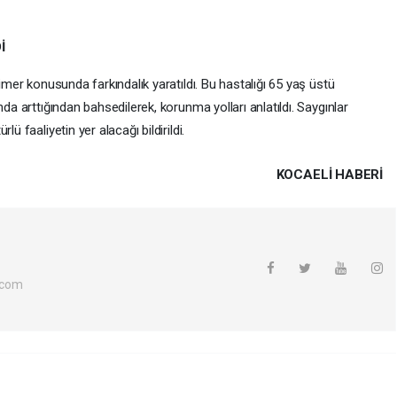
İ
eimer konusunda farkındalık yaratıldı. Bu hastalığı 65 yaş üstü
nda arttığından bahsedilerek, korunma yolları anlatıldı. Saygınlar
ü faaliyetin yer alacağı bildirildi.
KOCAELI HABERİ
.com