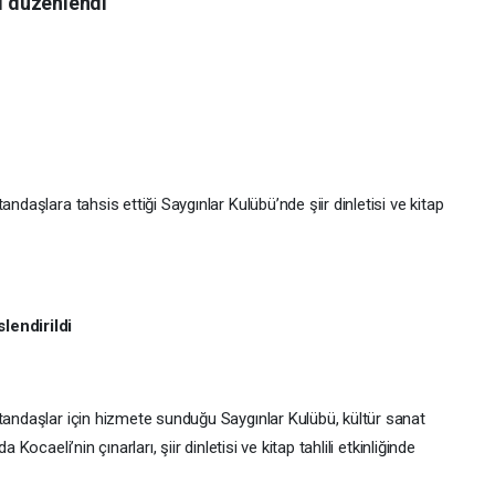
iği düzenlendi
ndaşlara tahsis ettiği Saygınlar Kulübü’nde şiir dinletisi ve kitap
lendirildi
atandaşlar için hizmete sunduğu Saygınlar Kulübü, kültür sanat
Kocaeli’nin çınarları, şiir dinletisi ve kitap tahlili etkinliğinde