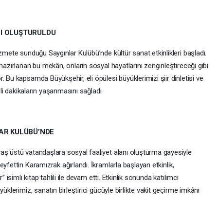
NI OLUŞTURULDU
zmete sunduğu Saygınlar Kulübü’nde kültür sanat etkinlikleri başladı.
hazırlanan bu mekân, onların sosyal hayatlarını zenginleştireceği gibi
 Bu kapsamda Büyükşehir, eli öpülesi büyüklerimizi şiir dinletisi ve
eli dakikaların yaşanmasını sağladı.
LAR KULÜBÜ’NDE
aş üstü vatandaşlara sosyal faaliyet alanı oluşturma gayesiyle
yfettin Karamızrak ağırlandı. İkramlarla başlayan etkinlik,
 isimli kitap tahlili ile devam etti. Etkinlik sonunda katılımcı
üklerimiz, sanatın birleştirici gücüyle birlikte vakit geçirme imkânı