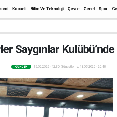
nomi
Kocaeli
Bilim Ve Teknoloji
Çevre
Genel
Spor
Ge
rler Saygınlar Kulübü’nde 
15.05.2025 - 12:30, Güncelleme: 18.05.2025 - 20:48
GÜNDEM