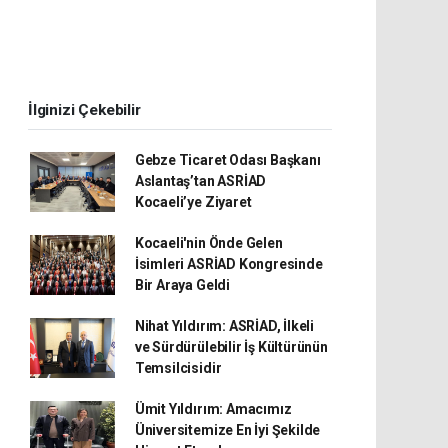
İlginizi Çekebilir
Gebze Ticaret Odası Başkanı
Aslantaş’tan ASRİAD
Kocaeli’ye Ziyaret
Kocaeli'nin Önde Gelen
İsimleri ASRİAD Kongresinde
Bir Araya Geldi
Nihat Yıldırım: ASRİAD, İlkeli
ve Sürdürülebilir İş Kültürünün
Temsilcisidir
Ümit Yıldırım: Amacımız
Üniversitemize En İyi Şekilde