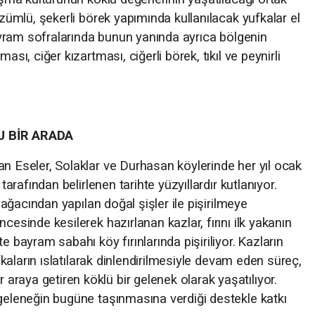
üzümlü, şekerli börek yapımında kullanılacak yufkalar el
 Bayram sofralarında bunun yanında ayrıca bölgenin
ası, ciğer kızartması, ciğerli börek, tıkıl ve peynirli
 BİR ARADA
an Eseler, Solaklar ve Durhasan köylerinde her yıl ocak
tarafından belirlenen tarihte yüzyıllardır kutlanıyor.
k ağacından yapılan doğal şişler ile pişirilmeye
cesinde kesilerek hazırlanan kazlar, fırını ilk yakanın
e bayram sabahı köy fırınlarında pişiriliyor.
Kazların
ufkaların ıslatılarak dinlendirilmesiyle devam eden süreç,
raya getiren köklü bir gelenek olarak yaşatılıyor.
 geleneğin bugüne taşınmasına verdiği destekle katkı