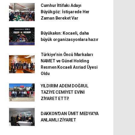
Cumhur İttifakı Adayı
Büyükgöz: İstişarede Her
Zaman Bereket Var
Büyükakın: Kocaeli, daha
büyük organizasyonlara hazır
Türkiye’nin Öncü Markaları
NAMET ve Günel Holding
Resmen Kocaeli Asriad Üyesi
Oldu
YILDIRIM ADEM DOĞRUL
TAZİYE CEMİYET EVİNİ
ZİYARET ETTİ!
DAKKON'DAN ÜMİT MEDYA'YA
ANLAMLI ZİYARET