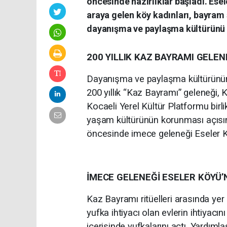
öncesinde hazırlıklar başladı. Ese
araya gelen köy kadınları, bayram so
dayanışma ve paylaşma kültürünü 
200 YILLIK KAZ BAYRAMI GELEN
Dayanışma ve paylaşma kültürünün 
200 yıllık “Kaz Bayramı” geleneği,
Kocaeli Yerel Kültür Platformu birlikt
yaşam kültürünün korunması açısın
öncesinde imece geleneği Eseler K
İMECE GELENEĞİ ESELER KÖYÜ’
Kaz Bayramı ritüelleri arasında yer
yufka ihtiyacı olan evlerin ihtiyacın
içerisinde yufkalarını açtı. Yardım