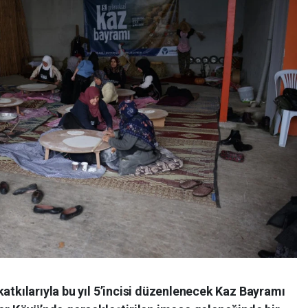
katkılarıyla bu yıl 5’incisi düzenlenecek Kaz Bayramı