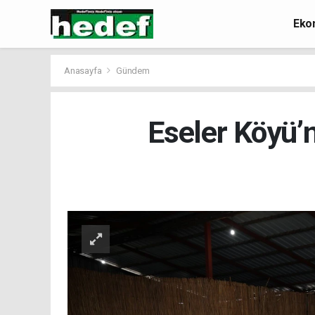
Eko
Anasayfa
Gündem
Eseler Köyü’