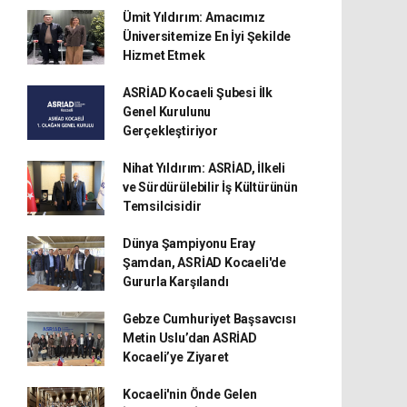
Ümit Yıldırım: Amacımız
Üniversitemize En İyi Şekilde
Hizmet Etmek
ASRİAD Kocaeli Şubesi İlk
Genel Kurulunu
Gerçekleştiriyor
Nihat Yıldırım: ASRİAD, İlkeli
ve Sürdürülebilir İş Kültürünün
Temsilcisidir
Dünya Şampiyonu Eray
Şamdan, ASRİAD Kocaeli'de
Gururla Karşılandı
Gebze Cumhuriyet Başsavcısı
Metin Uslu’dan ASRİAD
Kocaeli’ye Ziyaret
Kocaeli'nin Önde Gelen