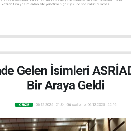
. Yazılan tüm yorumlardan site yönetimi hiçbir şekilde sorumlu tutulamaz.
nde Gelen İsimleri ASRİ
Bir Araya Geldi
06.12.2025 - 21:34, Güncelleme: 06.12.2025 - 22:46
GEBZE