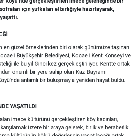
ler Köyü’nde gerçekleştirilen imece geleneğinde bir
fraları için yufkaları el birliğiyle hazırlayarak,
yaşattı.
EĞİ
en güzel örneklerinden biri olarak günümüze taşınan
 Kocaeli Büyükşehir Belediyesi, Kocaeli Kent Konseyi ve
eliği ile bu yıl 5’inci kez gerçekleştiriliyor. Kentte ortak
dan önemli bir yere sahip olan Kaz Bayramı
öyü’nde anlamlı bir buluşmayla yeniden hayat buldu.
NDE YAŞATILDI
 alan imece kültürünü gerçekleştiren köy kadınları,
ı karşılamak üzere bir araya gelerek, birlik ve beraberlik
laşma kültürünün köklü değerlerinin yaşatılacağı ortak