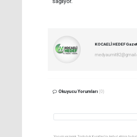
sağlıyor.
KOCAELİ HEDEF Gazet
medyaumit82@gmail
Okuyucu Yorumları
(0)
Yorum yazarak Topluluk Kuralları’nı kabul etmiş bulun