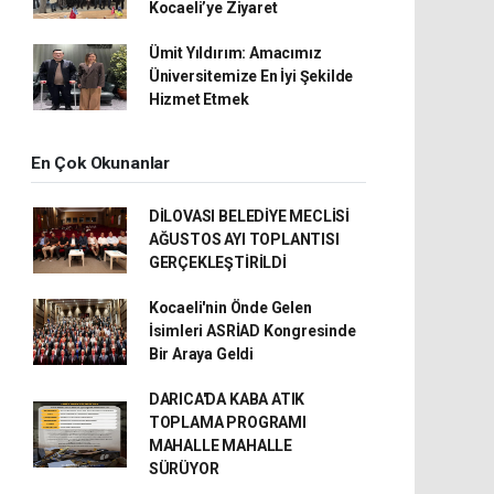
Kocaeli’ye Ziyaret
Ümit Yıldırım: Amacımız
Üniversitemize En İyi Şekilde
Hizmet Etmek
En Çok Okunanlar
DİLOVASI BELEDİYE MECLİSİ
AĞUSTOS AYI TOPLANTISI
GERÇEKLEŞTİRİLDİ
Kocaeli'nin Önde Gelen
İsimleri ASRİAD Kongresinde
Bir Araya Geldi
DARICA'DA KABA ATIK
TOPLAMA PROGRAMI
MAHALLE MAHALLE
SÜRÜYOR