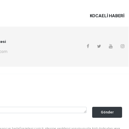
KOCAELI HABERİ
esi
.com
Gönder
uyor ve hedefgazetesi.com.tr sitesine yaptığınız yorumunuzla ilgili doğrudan veya