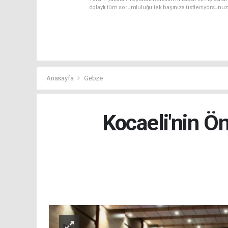
dolaylı tüm sorumluluğu tek başınıza üstleniyorsunuz
Anasayfa
Gebze
Kocaeli'nin Ö