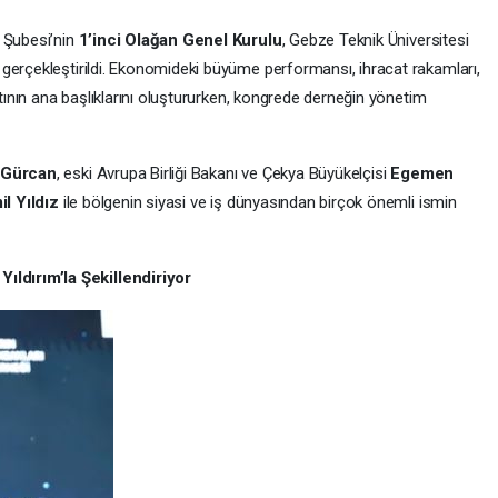
i Şubesi’nin
1’inci Olağan Genel Kurulu
, Gebze Teknik Üniversitesi
gerçekleştirildi. Ekonomideki büyüme performansı, ihracat rakamları,
ntının ana başlıklarını oluştururken, kongrede derneğin yönetim
Gürcan
, eski Avrupa Birliği Bakanı ve Çekya Büyükelçisi
Egemen
l Yıldız
ile bölgenin siyasi ve iş dünyasından birçok önemli ismin
ldırım’la Şekillendiriyor