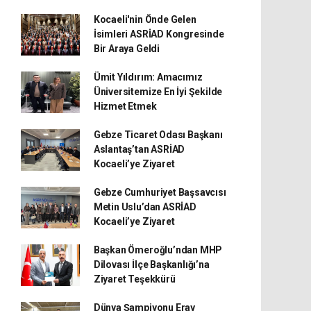
Kocaeli'nin Önde Gelen
İsimleri ASRİAD Kongresinde
Bir Araya Geldi
Ümit Yıldırım: Amacımız
Üniversitemize En İyi Şekilde
Hizmet Etmek
Gebze Ticaret Odası Başkanı
Aslantaş’tan ASRİAD
Kocaeli’ye Ziyaret
Gebze Cumhuriyet Başsavcısı
Metin Uslu’dan ASRİAD
Kocaeli’ye Ziyaret
Başkan Ömeroğlu’ndan MHP
Dilovası İlçe Başkanlığı’na
Ziyaret Teşekkürü
Dünya Şampiyonu Eray