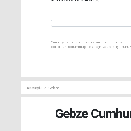
Yorum yazarak Topluluk Kuralları’nı kabul etmiş bulun
dolaylı tüm sorumluluğu tek başınıza üstleniyorsunuz
Anasayfa
Gebze
Gebze Cumhuri