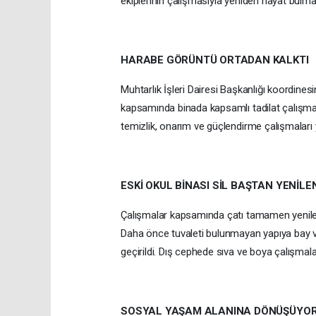
ekiplerinin çalışmasıyla yeniden hayat bulma
HARABE GÖRÜNTÜ ORTADAN KALKTI
Muhtarlık İşleri Dairesi Başkanlığı koordine
kapsamında binada kapsamlı tadilat çalışması
temizlik, onarım ve güçlendirme çalışmaları y
ESKİ OKUL BİNASI SİL BAŞTAN YENİLE
Çalışmalar kapsamında çatı tamamen yenilenirk
Daha önce tuvaleti bulunmayan yapıya bay ve
geçirildi. Dış cephede sıva ve boya çalışmalar
SOSYAL YAŞAM ALANINA DÖNÜŞÜYO