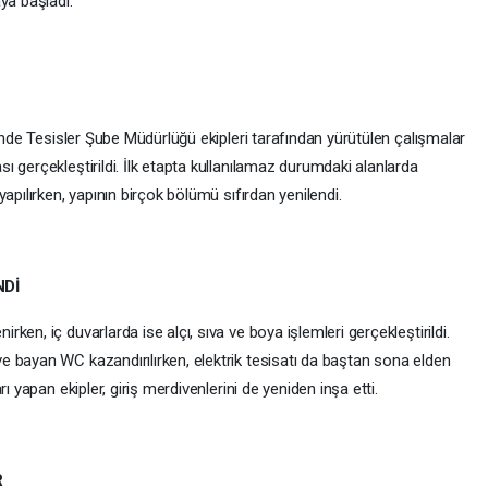
ya başladı.
sinde Tesisler Şube Müdürlüğü ekipleri tarafından yürütülen çalışmalar
 gerçekleştirildi. İlk etapta kullanılamaz durumdaki alanlarda
apılırken, yapının birçok bölümü sıfırdan yenilendi.
NDİ
en, iç duvarlarda ise alçı, sıva ve boya işlemleri gerçekleştirildi.
 bayan WC kazandırılırken, elektrik tesisatı da baştan sona elden
ı yapan ekipler, giriş merdivenlerini de yeniden inşa etti.
R