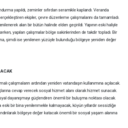
ndurma yapıldı, zeminler sıfırdan seramikle kaplandı. Veranda
rçekleştiren ekipler, çevre düzenleme çalışmalarını da tamamladı.
ilenerek alan bir bütün halinde elden geçirildi. Yapının eski haliyle
erken, yapılan çalışmalar bölge sakinlerinden de takdir topladı. Bir
a, şimdi ise yenilenen yüzüyle bulunduğu bölgeye yeniden değer
LACAK
ummalı çalışmaların ardından yeniden vatandaşın kullanımına açılacak.
açlarına cevap verecek sosyal hizmet alanı olarak hizmet sunacak.
sosyal dayanışmayı güçlendiren önemli bir buluşma noktası olacak.
a eski bir bina yenilenmekle kalmayacak, köyün yıllardır sessizliğe
ndırılarak bölgeye değer katacak önemli bir sosyal yaşam alanına