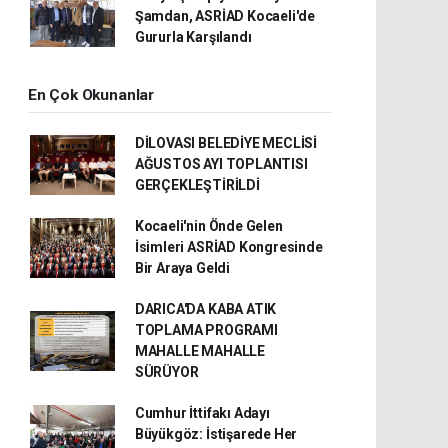
Şamdan, ASRİAD Kocaeli'de
Gururla Karşılandı
En Çok Okunanlar
DİLOVASI BELEDİYE MECLİSİ
AĞUSTOS AYI TOPLANTISI
GERÇEKLEŞTİRİLDİ
Kocaeli'nin Önde Gelen
İsimleri ASRİAD Kongresinde
Bir Araya Geldi
DARICA'DA KABA ATIK
TOPLAMA PROGRAMI
MAHALLE MAHALLE
SÜRÜYOR
Cumhur İttifakı Adayı
Büyükgöz: İstişarede Her