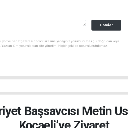
Gönder
uyor ve hedefgazetesi.com.tr sitesine yaptığınız yorumunuzla ilgili doğrudan veya
. Yazılan tüm yorumlardan site yönetimi hiçbir şekilde sorumlu tutulamaz.
yet Başsavcısı Metin U
Kocaeli’ye Ziyaret