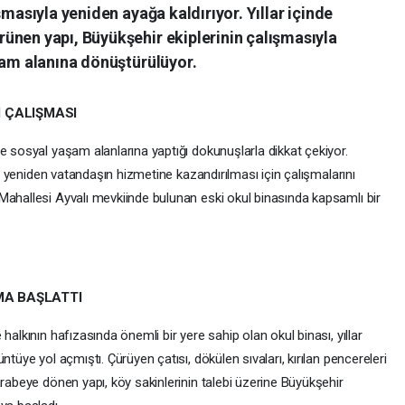
şmasıyla yeniden ayağa kaldırıyor. Yıllar içinde
ünen yapı, Büyükşehir ekiplerinin çalışmasıyla
şam alanına dönüştürülüyor.
 ÇALIŞMASI
e sosyal yaşam alanlarına yaptığı dokunuşlarla dikkat çekiyor.
rın yeniden vatandaşın hizmetine kazandırılması için çalışmalarını
Mahallesi Ayvalı mevkiinde bulunan eski okul binasında kapsamlı bir
MA BAŞLATTI
halkının hafızasında önemli bir yere sahip olan okul binası, yıllar
ntüye yol açmıştı. Çürüyen çatısı, dökülen sıvaları, kırılan pencereleri
arabeye dönen yapı, köy sakinlerinin talebi üzerine Büyükşehir