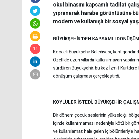
okul binasını kapsamlı tadilat çalı
yıpranarak harabe görüntüsüne bür
modern ve kullanışlı bir sosyal ya
BÜYÜKŞEHİR’DEN KAPSAMLI DÖNÜŞÜM
Kocaeli Büyükşehir Belediyesi, kent genelind
Özellikle uzun yıllardır kullanılmayan yapıla
sürdüren Büyükşehir, bu kez İzmit Kurtdere 
dönüşüm çalışması gerçekleştirdi.
KÖYLÜLER İSTEDİ, BÜYÜKŞEHİR ÇALIŞ
Bir dönem çocuk seslerinin yükseldiği, bölge 
içinde kullanılmaması nedeniyle kötü bir görü
ve kullanılamaz hale gelen iç bölümleriyle h