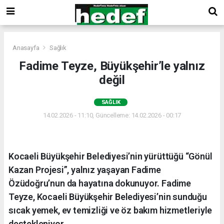
Anasayfa
Sağlık
Fadime Teyze, Büyükşehir’le yalnız
değil
SAĞLIK
14.02.2026 - 11:10, Güncelleme: 14.02.2026 - 00:17
Kocaeli Büyükşehir Belediyesi’nin yürüttüğü “Gönül
Kazan Projesi”, yalnız yaşayan Fadime
Özüdoğru’nun da hayatına dokunuyor. Fadime
Teyze, Kocaeli Büyükşehir Belediyesi’nin sunduğu
sıcak yemek, ev temizliği ve öz bakım hizmetleriyle
destekleniyor.