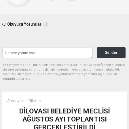
Okuyucu Yorumları
(0)
Gönder
Yorum yazarak Topluluk Kuralları’nı kabul etmiş bulunuyor ve hedefgazetesi.com.tr
sitesine yaptığınız yorumunuzla ilgili doğrudan veya dolaylı tüm sorumluluğu tek
başınıza üstleniyorsunuz. Yazılan tüm yorumlardan site yönetimi hiçbir şekilde
sorumlu tutulamaz.
Anasayfa
Dilovası
DİLOVASI BELEDİYE MECLİSİ
AĞUSTOS AYI TOPLANTISI
GERÇEKLEŞTİRİLDİ