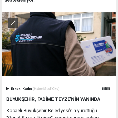
Erkek
|
Kadın
(Haberi Sesli Oku)
BÜYÜKŞEHİR, FADİME TEYZE’NİN YANINDA
Kocaeli Büyükşehir Belediyesi’nin yürüttüğü
“Gönül Kazan Projesi”, yemek yapma imkânı