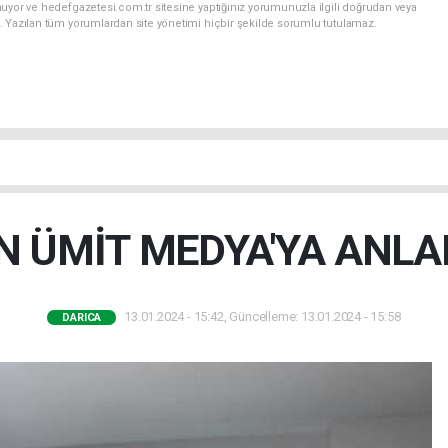
uyor ve hedefgazetesi.com.tr sitesine yaptığınız yorumunuzla ilgili doğrudan veya
. Yazılan tüm yorumlardan site yönetimi hiçbir şekilde sorumlu tutulamaz.
 ÜMİT MEDYA'YA ANLA
13.01.2024 - 15:42, Güncelleme: 13.01.2024 - 15:58
DARICA