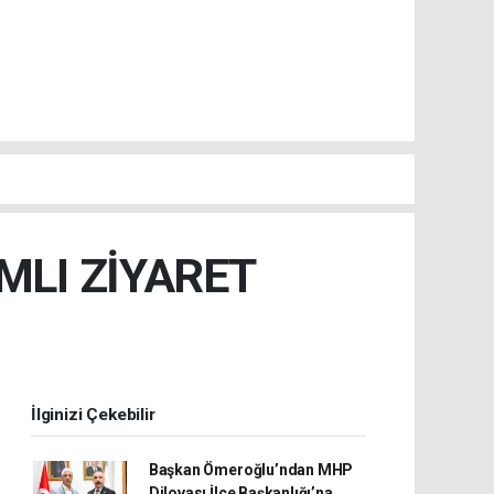
MLI ZİYARET
İlginizi Çekebilir
Başkan Ömeroğlu’ndan MHP
Dilovası İlçe Başkanlığı’na