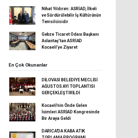
Nihat Yıldırım: ASRİAD, İlkeli
ve Sürdürülebilir İş Kültürünün
Temsilcisidir
Gebze Ticaret Odası Başkanı
Aslantaş’tan ASRİAD
Kocaeli’ye Ziyaret
En Çok Okunanlar
DİLOVASI BELEDİYE MECLİSİ
AĞUSTOS AYI TOPLANTISI
GERÇEKLEŞTİRİLDİ
Kocaeli'nin Önde Gelen
İsimleri ASRİAD Kongresinde
Bir Araya Geldi
DARICA'DA KABA ATIK
TOPLAMA PROGRAMI