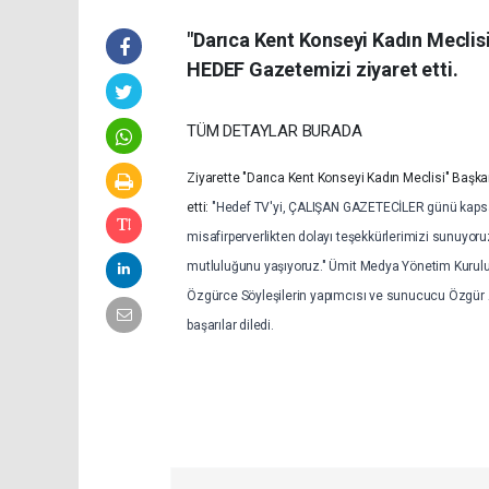
"Darıca Kent Konseyi Kadın Mecli
HEDEF Gazetemizi ziyaret etti.
TÜM DETAYLAR BURADA
Ziyarette "Darıca Kent Konseyi Kadın Meclisi" Başkanı
etti:
"Hedef TV'yi, ÇALIŞAN GAZETECİLER günü kapsamı
misafirperverlikten dolayı teşekkürlerimizi sunuyoru
mutluluğunu yaşıyoruz." Ümit Medya Yönetim Kurulu 
Özgürce Söyleşilerin yapımcısı ve sunucucu Özgür A
başarılar diledi.