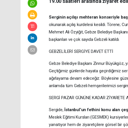
19.00 saatleri arasında ziyaret edi
Serginin açılışı mehteran konseriyle baş
okunarak açılış kurdelesi kesildi. Törene; Cu
Mehmet Ali Özyiğit, Gebze Belediye Başkanı Z
başkanları ve çok sayıda Gebzeli katıldı.
GEBZELİLERİ SERGİYE DAVET ETTİ
Gebze Belediye Başkanı Zinnur Büyükgöz, yap
Geçtiğimiz günlerde hayata geçirdiğimiz s
ağırlayama devam edeceğiz. Böylesine güzel v
anlamda tüm Gebzeli hemşerilerimizi sergimiz
SERGİ PAZAR GÜNÜNE KADAR ZİYARETE 
Sergide,
İstanbul’un fethini konu alan çeş
Meslek Eğitimi Kursları (GESMEK) kursiyerleri
yansıtıyor hem de ziyaretçilere görsel bir ş