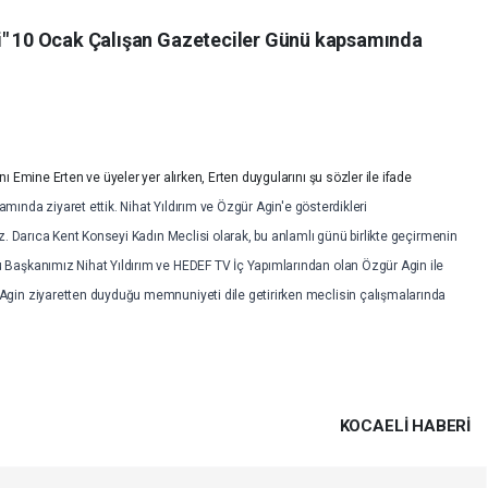
si" 10 Ocak Çalışan Gazeteciler Günü kapsamında
 Emine Erten ve üyeler yer alırken, Erten duygularını şu sözler ile ifade
nda ziyaret ettik. Nihat Yıldırım ve Özgür Agin'e gösterdikleri
z. Darıca Kent Konseyi Kadın Meclisi olarak, bu anlamlı günü birlikte geçirmenin
Başkanımız Nihat Yıldırım ve HEDEF TV İç Yapımlarından olan Özgür Agin ile
gin ziyaretten duyduğu memnuniyeti dile getirirken meclisin çalışmalarında
KOCAELI HABERİ