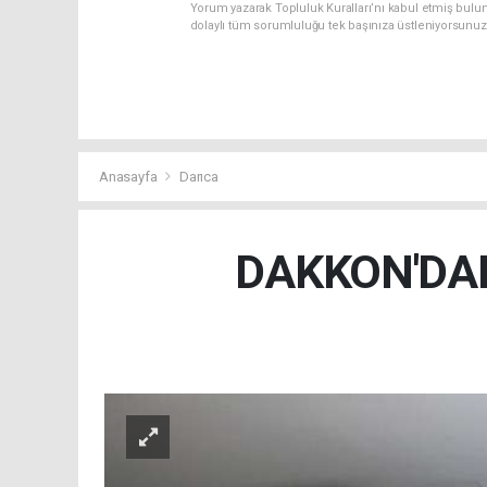
Yorum yazarak Topluluk Kuralları’nı kabul etmiş bulun
dolaylı tüm sorumluluğu tek başınıza üstleniyorsunuz
Anasayfa
Darıca
DAKKON'DAN