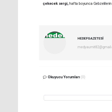
çekecek sergi
,
hafta boyunca Gebzelilerin 
HEDEFGAZETESİ
medyaumit82@gmail
Okuyucu Yorumları
(0)