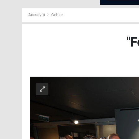
Anasayfa
Gebze
"F