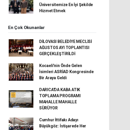
Üniversitemize En İyi Şekilde
Hizmet Etmek
En Çok Okunanlar
DİLOVASI BELEDİYE MECLİSİ
AĞUSTOS AYI TOPLANTISI
GERÇEKLEŞTİRİLDİ
Kocaeli'nin Önde Gelen
İsimleri ASRİAD Kongresinde
Bir Araya Geldi
DARICA'DA KABA ATIK
TOPLAMA PROGRAMI
MAHALLE MAHALLE
SÜRÜYOR
Cumhur İttifakı Adayı
Büyükgöz: İstişarede Her