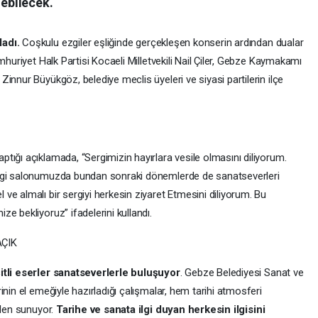
lebilecek.
ladı.
Coşkulu ezgiler eşliğinde gerçekleşen konserin ardından dualar
mhuriyet Halk Partisi Kocaeli Milletvekili Nail Çiler, Gebze Kaymakamı
innur Büyükgöz, belediye meclis üyeleri ve siyasi partilerin ilçe
tığı açıklamada, “Sergimizin hayırlara vesile olmasını diliyorum.
ergi salonumuzda bundan sonraki dönemlerde de sanatseverleri
e almalı bir sergiyi herkesin ziyaret Etmesini diliyorum. Bu
e bekliyoruz” ifadelerini kullandı.
AÇIK
itli eserler sanatseverlerle buluşuyor
. Gebze Belediyesi Sanat ve
nin el emeğiyle hazırladığı çalışmalar, hem tarihi atmosferi
ölen sunuyor.
Tarihe ve sanata ilgi duyan herkesin ilgisini