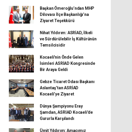
Başkan Ömeroğlu’ndan MHP
Dilovası İlçe Başkanlığı’na
Ziyaret Teşekkürü
Nihat Yıldırım: ASRİAD, İlkeli
ve Sürdürülebilir İş Kültürünün
Temsilcisidir
Kocaeli'nin Önde Gelen
İsimleri ASRİAD Kongresinde
Bir Araya Geldi
Gebze Ticaret Odası Başkanı
Aslantaş’tan ASRİAD
Kocaeli’ye Ziyaret
Dünya Şampiyonu Eray
Şamdan, ASRİAD Kocaeli'de
Gururla Karşılandı
Ümit Yıldırım: Amacımız