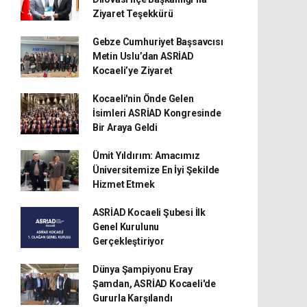
Ziyaret Teşekkürü
Gebze Cumhuriyet Başsavcısı
Metin Uslu’dan ASRİAD
Kocaeli’ye Ziyaret
Kocaeli'nin Önde Gelen
İsimleri ASRİAD Kongresinde
Bir Araya Geldi
Ümit Yıldırım: Amacımız
Üniversitemize En İyi Şekilde
Hizmet Etmek
ASRİAD Kocaeli Şubesi İlk
Genel Kurulunu
Gerçekleştiriyor
Dünya Şampiyonu Eray
Şamdan, ASRİAD Kocaeli'de
Gururla Karşılandı