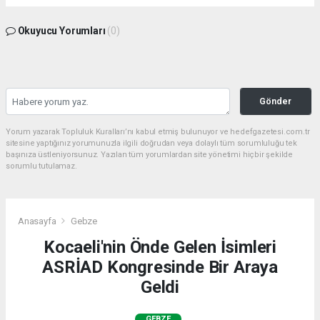
Okuyucu Yorumları
(0)
Gönder
Yorum yazarak Topluluk Kuralları’nı kabul etmiş bulunuyor ve hedefgazetesi.com.tr
sitesine yaptığınız yorumunuzla ilgili doğrudan veya dolaylı tüm sorumluluğu tek
başınıza üstleniyorsunuz. Yazılan tüm yorumlardan site yönetimi hiçbir şekilde
sorumlu tutulamaz.
Anasayfa
Gebze
Kocaeli'nin Önde Gelen İsimleri
ASRİAD Kongresinde Bir Araya
Geldi
GEBZE