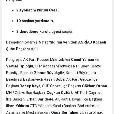
20 yönetim kurulu üyesi
,
10 başkan yardımcısı
,
3 denetleme kurulu üyesi
seçildi.
Delegelerin oylarıyla
Nihat Yıldırım yeniden ASRİAD Kocaeli
Şube Başkanı
oldu.
Kongreye; AK Parti Kocaeli Milletvekilleri
Cemil Yaman
ve
Veysal Tipioğlu
, CHP Kocaeli Milletvekili
Nail Çiler
, Gebze
Belediye Başkanı
Zinnur Büyükgöz
, Kocaeli Büyükşehir
Belediyesi Başkanvekili
Hasan Soba
, AK Parti Gebze İlçe
Başkanı
Recep Kaya
, CHP Gebze İlçe Başkanı
Gökhan Orhan
,
MHP Gebze İlçe Başkanı
Coşkun Öztürk
, AK Parti Çayırova
İlçe Başkanı
Erhan Sarıdede
, AK Parti Dilovası İlçe Başkanı
İlhan Yıldırım
GTO Yönetim Kurulu Başkanı Abdurrahman
Aslantaş ve Meclis Başkanı
Oğuz Şerifalioğlu
başta olmak