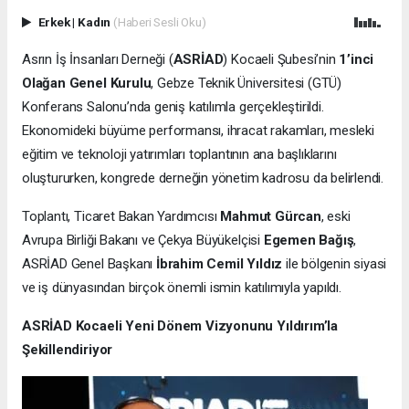
Erkek
|
Kadın
(Haberi Sesli Oku)
Asrın İş İnsanları Derneği (
ASRİAD
) Kocaeli Şubesi’nin
1’inci
Olağan Genel Kurulu
, Gebze Teknik Üniversitesi (GTÜ)
Konferans Salonu’nda geniş katılımla gerçekleştirildi.
Ekonomideki büyüme performansı, ihracat rakamları, mesleki
eğitim ve teknoloji yatırımları toplantının ana başlıklarını
oluştururken, kongrede derneğin yönetim kadrosu da belirlendi.
Toplantı, Ticaret Bakan Yardımcısı
Mahmut Gürcan
, eski
Avrupa Birliği Bakanı ve Çekya Büyükelçisi
Egemen Bağış
,
ASRİAD Genel Başkanı
İbrahim Cemil Yıldız
ile bölgenin siyasi
ve iş dünyasından birçok önemli ismin katılımıyla yapıldı.
ASRİAD Kocaeli Yeni Dönem Vizyonunu Yıldırım’la
Şekillendiriyor