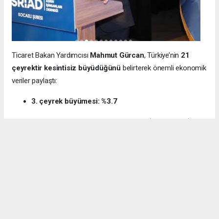
Ticaret Bakan Yardımcısı
Mahmut Gürcan
, Türkiye’nin
21
çeyrektir kesintisiz büyüdüğünü
belirterek önemli ekonomik
veriler paylaştı:
3. çeyrek büyümesi: %3.7
12 aylık ihracat: 270.6 milyar dolar (tarihi rekor)
Milli gelir: 1 trilyon 538 milyar dolar
Gürcan ayrıca e-ticaret hacminin
136 milyar TL’den 3 trilyon
TL’ye
yükseldiğini, bugün
600 bin işletmenin
e-ticarette aktif
olduğunu söyledi.
Kocaeli’nin dış ticaret verilerine de dikkat çeken