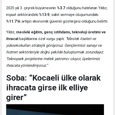
2025 yılı 3. çeyrek büyümesinin
%3.7
olduğunu hatırlatan Yıldız,
inşaat sektöründeki
%13.9
, sabit sermaye oluşumundaki
%11.7
’lik artışın ekonomik güvenin göstergesi olduğunu belirtti.
Yıldız,
mesleki eğitim, genç istihdamı, teknoloji üretimi ve
ihracat
başlıklarına özel vurgu yaptı:
“Meslek liseleri ve
yüksekokulları stratejik görüyoruz. Gençlerimizi sanayi ve
hizmet sektörleriyle doğru şekilde buluşturmak zorundayız.
Teknopark projelerine melek yatırımcı oluyor, üyelerimizi
ihracata yönlendiriyoruz.”
Soba: “Kocaeli ülke olarak
ihracata girse ilk elliye
girer”