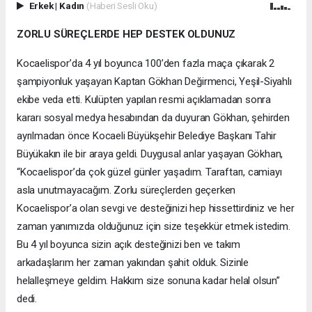
Erkek
|
Kadın
(Haberi Sesli Oku)
ZORLU SÜREÇLERDE HEP DESTEK OLDUNUZ
Kocaelispor’da 4 yıl boyunca 100’den fazla maça çıkarak 2
şampiyonluk yaşayan Kaptan Gökhan Değirmenci, Yeşil-Siyahlı
ekibe veda etti. Kulüpten yapılan resmi açıklamadan sonra
kararı sosyal medya hesabından da duyuran Gökhan, şehirden
ayrılmadan önce Kocaeli Büyükşehir Belediye Başkanı Tahir
Büyükakın ile bir araya geldi. Duygusal anlar yaşayan Gökhan,
“Kocaelispor’da çok güzel günler yaşadım. Taraftarı, camiayı
asla unutmayacağım. Zorlu süreçlerden geçerken
Kocaelispor’a olan sevgi ve desteğinizi hep hissettirdiniz ve her
zaman yanımızda olduğunuz için size teşekkür etmek istedim.
Bu 4 yıl boyunca sizin açık desteğinizi ben ve takım
arkadaşlarım her zaman yakından şahit olduk. Sizinle
helalleşmeye geldim. Hakkım size sonuna kadar helal olsun”
dedi.