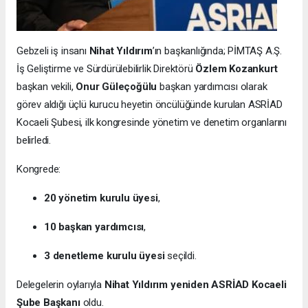
Gebzeli iş insanı
Nihat Yıldırım
’ın başkanlığında; PİMTAŞ A.Ş.
İş Geliştirme ve Sürdürülebilirlik Direktörü
Özlem Kozankurt
başkan vekili,
Onur Güleçoğülu
başkan yardımcısı olarak
görev aldığı üçlü kurucu heyetin öncülüğünde kurulan ASRİAD
Kocaeli Şubesi, ilk kongresinde yönetim ve denetim organlarını
belirledi.
Kongrede:
20 yönetim kurulu üyesi
,
10 başkan yardımcısı
,
3 denetleme kurulu üyesi
seçildi.
Delegelerin oylarıyla
Nihat Yıldırım yeniden ASRİAD Kocaeli
Şube Başkanı
oldu.