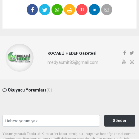
KOCAELİ HEDEF Gazetesi
medyaumit82@gmail.com
Okuyucu Yorumları
(0)
Gönder
Yorum yazarak Topluluk Kuralları’nı kabul etmiş bulunuyor ve hedefgazetesi.com.tr
sitesine yaptığınız yorumunuzla ilgili doğrudan veya dolaylı tüm sorumluluğu tek