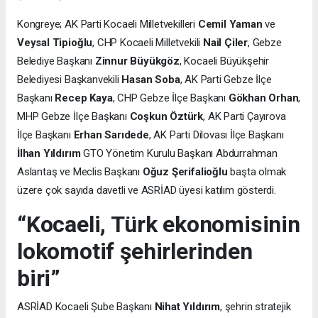
Kongreye; AK Parti Kocaeli Milletvekilleri
Cemil Yaman
ve
Veysal Tipioğlu
, CHP Kocaeli Milletvekili
Nail Çiler
, Gebze
Belediye Başkanı
Zinnur Büyükgöz
, Kocaeli Büyükşehir
Belediyesi Başkanvekili
Hasan Soba
, AK Parti Gebze İlçe
Başkanı
Recep Kaya
, CHP Gebze İlçe Başkanı
Gökhan Orhan
,
MHP Gebze İlçe Başkanı
Coşkun Öztürk
, AK Parti Çayırova
İlçe Başkanı
Erhan Sarıdede
, AK Parti Dilovası İlçe Başkanı
İlhan Yıldırım
GTO Yönetim Kurulu Başkanı Abdurrahman
Aslantaş ve Meclis Başkanı
Oğuz Şerifalioğlu
başta olmak
üzere çok sayıda davetli ve ASRİAD üyesi katılım gösterdi.
“Kocaeli, Türk ekonomisinin
lokomotif şehirlerinden
biri”
ASRİAD Kocaeli Şube Başkanı
Nihat Yıldırım
, şehrin stratejik