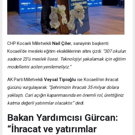
CHP Kocaeli Milletvekili
Nail Çiler
, sanayinin başkenti
Kocaeli’de mesleki eğitim eksikliklerinin altını çizdi:
“307 okulun
sadece 23’ü meslek lisesi. Teknolojiyi yakalamak için eğitim
modellerini acilen yenilemeliyiz.”
AK Parti Milletvekili
Veysal Tipioğlu
ise Kocaeli’nin ihracat
gücünü vurgulayarak:
“Şehrimizin ihracatı 35 milyar dolara
yaklaştı. Cari açığın kapanmasında en önemli rol, ürettiğiniz
katma değerli yatırımlar olacaktır.” dedi.
Bakan Yardımcısı Gürcan:
“İhracat ve yatırımlar