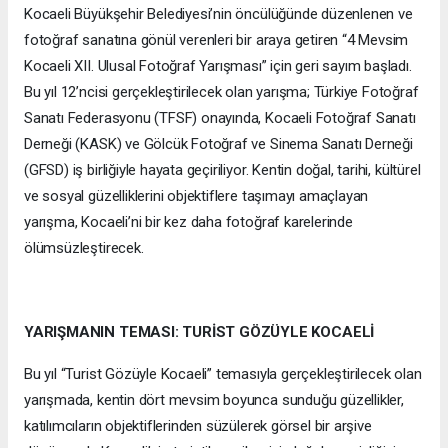
Kocaeli Büyükşehir Belediyesi’nin öncülüğünde düzenlenen ve
fotoğraf sanatına gönül verenleri bir araya getiren “4 Mevsim
Kocaeli XII. Ulusal Fotoğraf Yarışması” için geri sayım başladı.
Bu yıl 12’ncisi gerçekleştirilecek olan yarışma; Türkiye Fotoğraf
Sanatı Federasyonu (TFSF) onayında, Kocaeli Fotoğraf Sanatı
Derneği (KASK) ve Gölcük Fotoğraf ve Sinema Sanatı Derneği
(GFSD) iş birliğiyle hayata geçiriliyor. Kentin doğal, tarihi, kültürel
ve sosyal güzelliklerini objektiflere taşımayı amaçlayan
yarışma, Kocaeli’ni bir kez daha fotoğraf karelerinde
ölümsüzleştirecek.
YARIŞMANIN TEMASI: TURİST GÖZÜYLE KOCAELİ
Bu yıl “Turist Gözüyle Kocaeli” temasıyla gerçekleştirilecek olan
yarışmada, kentin dört mevsim boyunca sunduğu güzellikler,
katılımcıların objektiflerinden süzülerek görsel bir arşive