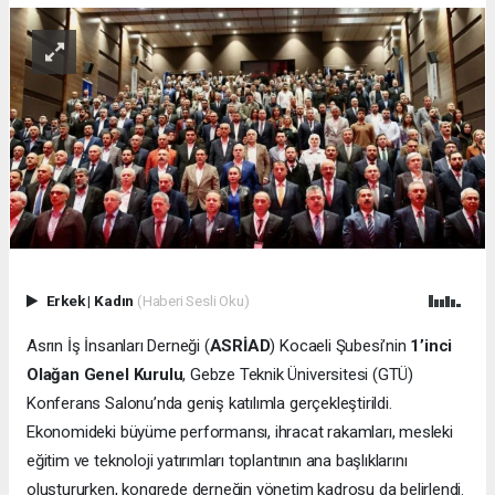
Erkek
|
Kadın
(Haberi Sesli Oku)
Asrın İş İnsanları Derneği (
ASRİAD
) Kocaeli Şubesi’nin
1’inci
Olağan Genel Kurulu
, Gebze Teknik Üniversitesi (GTÜ)
Konferans Salonu’nda geniş katılımla gerçekleştirildi.
Ekonomideki büyüme performansı, ihracat rakamları, mesleki
eğitim ve teknoloji yatırımları toplantının ana başlıklarını
oluştururken, kongrede derneğin yönetim kadrosu da belirlendi.