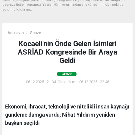
başınıza üstleniyorsunuz. Yazılan tüm yorumlardan site yönetimi hiçbir şekilde
sorumlu tutulamaz.
Anasayfa
Gebze
Kocaeli'nin Önde Gelen İsimleri
ASRİAD Kongresinde Bir Araya
Geldi
GEBZE
06.12.2025 - 21:34, Güncelleme: 06.12.2025 - 22:46
Ekonomi, ihracat, teknoloji ve nitelikli insan kaynağı
gündeme damga vurdu; Nihat Yıldırım yeniden
başkan seçildi