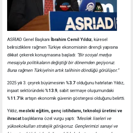
ASRİAD Genel Başkanı
İbrahim Cemil Yıldız
, küresel
belirsizliklere rağmen Türkiye ekonomisinin dirençli yapısına
dikkat çekerek konuşmasına başladı:
“Bir sosyal medya
mesajıyla politikaların değiştiği bir dönemden geçiyoruz.
Buna rağmen Türkiye’nin artık talihinin döndüğü görülüyor.”
2025 yılı 3. çeyrek büyümesinin
%3.7
olduğunu hatırlatan Yıldız,
inşaat sektöründeki
%13.9
, sabit sermaye oluşumundaki
%11.7
’lik artışın ekonomik güvenin göstergesi olduğunu belirtti.
Yıldız,
mesleki eğitim, genç istihdamı, teknoloji üretimi ve
ihracat
başlıklarına özel vurgu yaptı:
“Meslek liseleri ve
yüksekokulları stratejik görüyoruz. Gençlerimizi sanayi ve