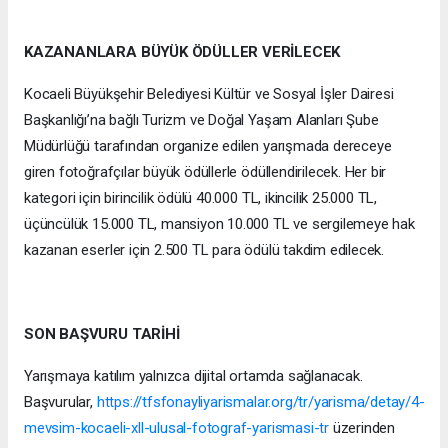
KAZANANLARA BÜYÜK ÖDÜLLER VERİLECEK
Kocaeli Büyükşehir Belediyesi Kültür ve Sosyal İşler Dairesi
Başkanlığı’na bağlı Turizm ve Doğal Yaşam Alanları Şube
Müdürlüğü tarafından organize edilen yarışmada dereceye
giren fotoğrafçılar büyük ödüllerle ödüllendirilecek. Her bir
kategori için birincilik ödülü 40.000 TL, ikincilik 25.000 TL,
üçüncülük 15.000 TL, mansiyon 10.000 TL ve sergilemeye hak
kazanan eserler için 2.500 TL para ödülü takdim edilecek.
SON BAŞVURU TARİHİ
Yarışmaya katılım yalnızca dijital ortamda sağlanacak.
Başvurular,
https://tfsfonayliyarismalar.org/tr/yarisma/detay/4-
mevsim-kocaeli-xll-ulusal-fotograf-yarismasi-tr
üzerinden