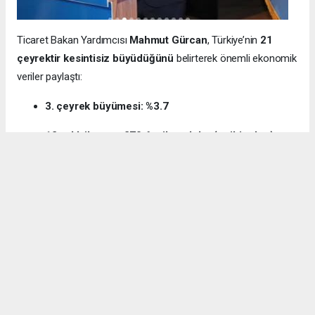
Ticaret Bakan Yardımcısı
Mahmut Gürcan
, Türkiye’nin
21
çeyrektir kesintisiz büyüdüğünü
belirterek önemli ekonomik
veriler paylaştı:
3. çeyrek büyümesi: %3.7
12 aylık ihracat: 270.6 milyar dolar (tarihi rekor)
Milli gelir: 1 trilyon 538 milyar dolar
Gürcan ayrıca e-ticaret hacminin
136 milyar TL’den 3 trilyon
TL’ye
yükseldiğini, bugün
600 bin işletmenin
e-ticarette aktif
olduğunu söyledi.
Kocaeli’nin dış ticaret verilerine de dikkat çeken
Gürcan:
“2024’te ihracat %7.3 artarak 32 milyar dolara ulaştı.
İhracatın ithalatı karşılama oranı 2025’te %87.5’e yükseldi. Bu