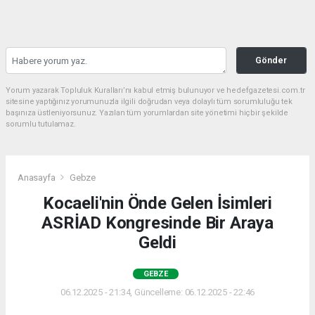
Gönder
Yorum yazarak Topluluk Kuralları’nı kabul etmiş bulunuyor ve hedefgazetesi.com.tr
sitesine yaptığınız yorumunuzla ilgili doğrudan veya dolaylı tüm sorumluluğu tek
başınıza üstleniyorsunuz. Yazılan tüm yorumlardan site yönetimi hiçbir şekilde
sorumlu tutulamaz.
Anasayfa
Gebze
Kocaeli'nin Önde Gelen İsimleri
ASRİAD Kongresinde Bir Araya
Geldi
GEBZE
06.12.2025 - 21:34, Güncelleme: 06.12.2025 - 22:46