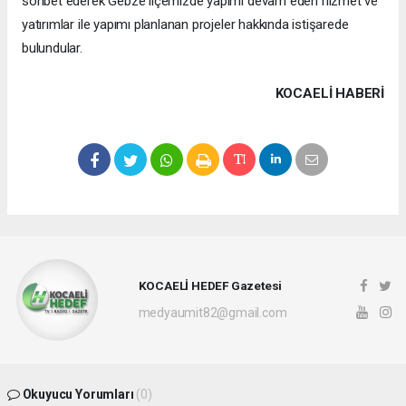
sohbet ederek Gebze ilçemizde yapımı devam eden hizmet ve
yatırımlar ile yapımı planlanan projeler hakkında istişarede
bulundular.
KOCAELI HABERİ
KOCAELİ HEDEF Gazetesi
medyaumit82@gmail.com
Okuyucu Yorumları
(0)