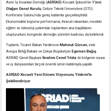
Asrın İş İnsanları Derneği (
ASRİAD
) Kocaeli Şubesi’nin
1’inci
Olağan Genel Kurulu
, Gebze Teknik Üniversitesi (GTÜ)
Konferans Salonu’nda geniş katılımla gerçekleştirildi.
Ekonomideki büyüme performansı, ihracat rakamları, mesleki
eğitim ve teknoloji yatırımları toplantının ana başlıklarını
oluştururken, kongrede derneğin yönetim kadrosu da belirlendi.
Toplantı, Ticaret Bakan Yardımcısı
Mahmut Gürcan
, eski
Avrupa Birliği Bakanı ve Çekya Büyükelçisi
Egemen Bağış
,
ASRİAD Genel Başkanı
İbrahim Cemil Yıldız
ile bölgenin siyasi
ve iş dünyasından birçok önemli ismin katılımıyla yapıldı.
ASRİAD Kocaeli Yeni Dönem Vizyonunu Yıldırım’la
Şekillendiriyor