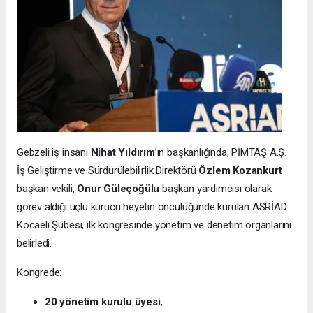
Gebzeli iş insanı
Nihat Yıldırım
’ın başkanlığında; PİMTAŞ A.Ş.
İş Geliştirme ve Sürdürülebilirlik Direktörü
Özlem Kozankurt
başkan vekili,
Onur Güleçoğülu
başkan yardımcısı olarak
görev aldığı üçlü kurucu heyetin öncülüğünde kurulan ASRİAD
Kocaeli Şubesi, ilk kongresinde yönetim ve denetim organlarını
belirledi.
Kongrede:
20 yönetim kurulu üyesi
,