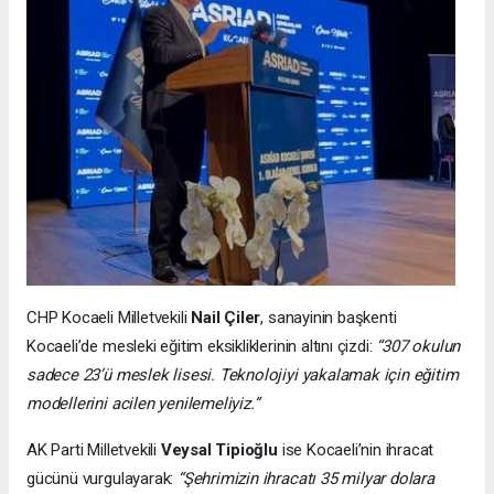
CHP Kocaeli Milletvekili
Nail Çiler
, sanayinin başkenti
Kocaeli’de mesleki eğitim eksikliklerinin altını çizdi:
“307 okulun
sadece 23’ü meslek lisesi. Teknolojiyi yakalamak için eğitim
modellerini acilen yenilemeliyiz.”
AK Parti Milletvekili
Veysal Tipioğlu
ise Kocaeli’nin ihracat
gücünü vurgulayarak:
“Şehrimizin ihracatı 35 milyar dolara