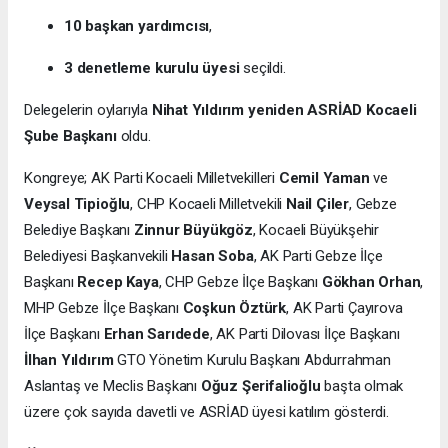
10 başkan yardımcısı
,
3 denetleme kurulu üyesi
seçildi.
Delegelerin oylarıyla
Nihat Yıldırım yeniden ASRİAD Kocaeli
Şube Başkanı
oldu.
Kongreye; AK Parti Kocaeli Milletvekilleri
Cemil Yaman
ve
Veysal Tipioğlu
, CHP Kocaeli Milletvekili
Nail Çiler
, Gebze
Belediye Başkanı
Zinnur Büyükgöz
, Kocaeli Büyükşehir
Belediyesi Başkanvekili
Hasan Soba
, AK Parti Gebze İlçe
Başkanı
Recep Kaya
, CHP Gebze İlçe Başkanı
Gökhan Orhan
,
MHP Gebze İlçe Başkanı
Coşkun Öztürk
, AK Parti Çayırova
İlçe Başkanı
Erhan Sarıdede
, AK Parti Dilovası İlçe Başkanı
İlhan Yıldırım
GTO Yönetim Kurulu Başkanı Abdurrahman
Aslantaş ve Meclis Başkanı
Oğuz Şerifalioğlu
başta olmak
üzere çok sayıda davetli ve ASRİAD üyesi katılım gösterdi.