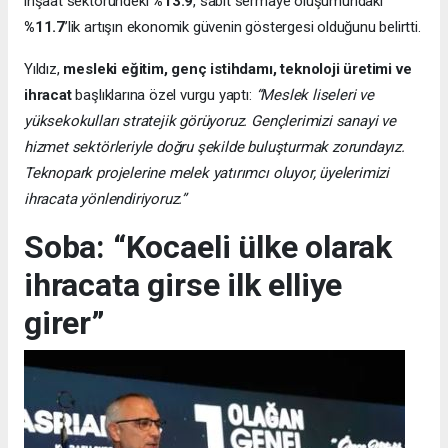
inşaat sektöründeki
%13.9
, sabit sermaye oluşumundaki
%11.7
’lik artışın ekonomik güvenin göstergesi olduğunu belirtti.
Yıldız,
mesleki eğitim, genç istihdamı, teknoloji üretimi ve
ihracat
başlıklarına özel vurgu yaptı:
“Meslek liseleri ve
yüksekokulları stratejik görüyoruz. Gençlerimizi sanayi ve
hizmet sektörleriyle doğru şekilde buluşturmak zorundayız.
Teknopark projelerine melek yatırımcı oluyor, üyelerimizi
ihracata yönlendiriyoruz.”
Soba: “Kocaeli ülke olarak
ihracata girse ilk elliye
girer”