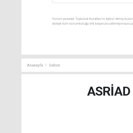
Yorum yazarak Topluluk Kuralları’nı kabul etmiş bulun
dolaylı tüm sorumluluğu tek başınıza üstleniyorsunuz
Anasayfa
Gebze
ASRİAD K