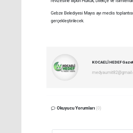
revizesine ilişkin Hukuk, Dilekçe ve İsimlend
Gebze Belediyesi Mayıs ayı meclis toplantıs
gerçekleştirilecek.
KOCAELİ HEDEF Gazet
medyaumit82@gmail
Okuyucu Yorumları
(0)