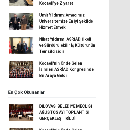
Kocaeli’ye Ziyaret
Ümit Yıldırım: Amacımız
Üniversitemize En İyi Şekilde
Hizmet Etmek
Nihat Yıldırım: ASRİAD, İlkeli
ve Sürdürülebilir İş Kültürünün
Temsilcisidir
Kocaeli'nin Önde Gelen
İsimleri ASRİAD Kongresinde
Bir Araya Geldi
En Çok Okunanlar
DİLOVASI BELEDİYE MECLİSİ
AĞUSTOS AYI TOPLANTISI
GERÇEKLEŞTİRİLDİ