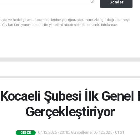
Gönder
uyor ve hedefgazetesi.com.tr sitesine yaptığınız yorumunuzla ilgili doğrudan veya
. Yazılan tüm yorumlardan site yönetimi hiçbir şekilde sorumlu tutulamaz.
ocaeli Şubesi İlk Genel
Gerçekleştiriyor
04.12.2025 - 23:10, Güncelleme: 05.12.2025 - 01:31
GEBZE