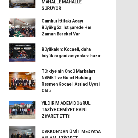
MAHALLE MAHALLE
SÜRÜYOR
Cumhur İttifakı Adayı
Büyükgöz: İstişarede Her
Zaman Bereket Var
Büyükakın: Kocaeli, daha
büyük organizasyonlara hazır
Türkiye’nin Öncü Markaları
NAMET ve Günel Holding
Resmen Kocaeli Asriad Üyesi
Oldu
YILDIRIM ADEM DOĞRUL
TAZİYE CEMİYET EVİNİ
ZİYARET ETTİ!
DAKKON'DAN ÜMİT MEDYA'YA