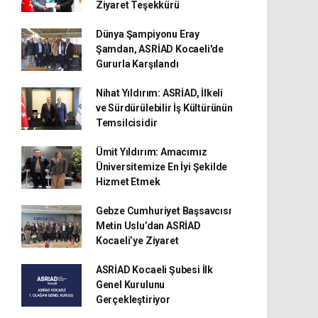
Ziyaret Teşekkürü
Dünya Şampiyonu Eray
Şamdan, ASRİAD Kocaeli'de
Gururla Karşılandı
Nihat Yıldırım: ASRİAD, İlkeli
ve Sürdürülebilir İş Kültürünün
Temsilcisidir
Ümit Yıldırım: Amacımız
Üniversitemize En İyi Şekilde
Hizmet Etmek
Gebze Cumhuriyet Başsavcısı
Metin Uslu’dan ASRİAD
Kocaeli’ye Ziyaret
ASRİAD Kocaeli Şubesi İlk
Genel Kurulunu
Gerçekleştiriyor