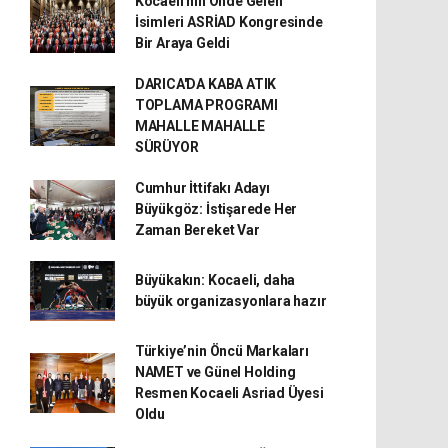
Kocaeli'nin Önde Gelen
İsimleri ASRİAD Kongresinde
Bir Araya Geldi
DARICA'DA KABA ATIK
TOPLAMA PROGRAMI
MAHALLE MAHALLE
SÜRÜYOR
Cumhur İttifakı Adayı
Büyükgöz: İstişarede Her
Zaman Bereket Var
Büyükakın: Kocaeli, daha
büyük organizasyonlara hazır
Türkiye’nin Öncü Markaları
NAMET ve Günel Holding
Resmen Kocaeli Asriad Üyesi
Oldu