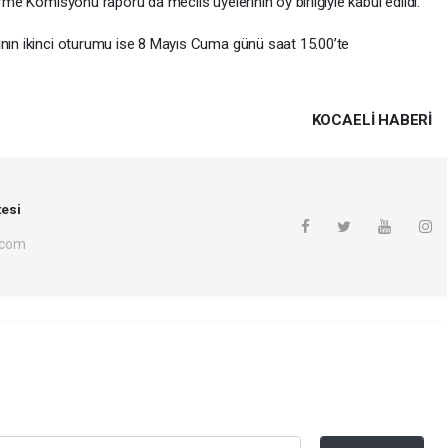
irme Komisyonu raporu da meclis üyelerinin oy birliğiyle kabul edildi.
ının ikinci oturumu ise 8 Mayıs Cuma günü saat 15.00’te
KOCAELI HABERİ
esi
.com