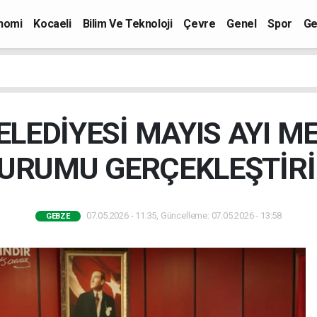
nomi
Kocaeli
Bilim Ve Teknoloji
Çevre
Genel
Spor
Ge
LEDİYESİ MAYIS AYI ME
URUMU GERÇEKLEŞTİRİ
07.05.2026 - 11:35, Güncelleme: 07.05.2026 - 13:58
GEBZE