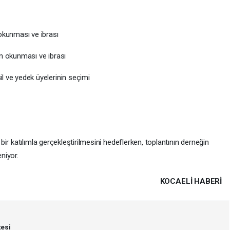
okunması ve ibrası
ın okunması ve ibrası
l ve yedek üyelerinin seçimi
ir katılımla gerçekleştirilmesini hedeflerken, toplantının derneğin
niyor.
KOCAELI HABERİ
esi