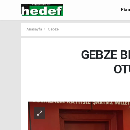
Eko
Anasayfa
Gebze
GEBZE BE
OT