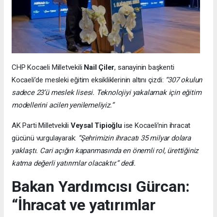
CHP Kocaeli Milletvekili
Nail Çiler
, sanayinin başkenti
Kocaeli’de mesleki eğitim eksikliklerinin altını çizdi:
“307 okulun
sadece 23’ü meslek lisesi. Teknolojiyi yakalamak için eğitim
modellerini acilen yenilemeliyiz.”
AK Parti Milletvekili
Veysal Tipioğlu
ise Kocaeli’nin ihracat
gücünü vurgulayarak:
“Şehrimizin ihracatı 35 milyar dolara
yaklaştı. Cari açığın kapanmasında en önemli rol, ürettiğiniz
katma değerli yatırımlar olacaktır.” dedi.
Bakan Yardımcısı Gürcan:
“İhracat ve yatırımlar