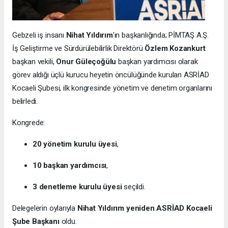
Gebzeli iş insanı
Nihat Yıldırım
’ın başkanlığında; PİMTAŞ A.Ş.
İş Geliştirme ve Sürdürülebilirlik Direktörü
Özlem Kozankurt
başkan vekili,
Onur Güleçoğülu
başkan yardımcısı olarak
görev aldığı üçlü kurucu heyetin öncülüğünde kurulan ASRİAD
Kocaeli Şubesi, ilk kongresinde yönetim ve denetim organlarını
belirledi.
Kongrede:
20 yönetim kurulu üyesi
,
10 başkan yardımcısı
,
3 denetleme kurulu üyesi
seçildi.
Delegelerin oylarıyla
Nihat Yıldırım yeniden ASRİAD Kocaeli
Şube Başkanı
oldu.