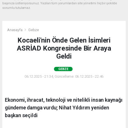
başınıza üstleniyorsunuz. Yazılan tüm yorumlardan site yönetimi hiçbir şekilde
sorumlu tutulamaz.
Anasayfa
Gebze
Kocaeli'nin Önde Gelen İsimleri
ASRİAD Kongresinde Bir Araya
Geldi
GEBZE
06.12.2025 - 21:34, Güncelleme: 06.12.2025 - 22:46
Ekonomi, ihracat, teknoloji ve nitelikli insan kaynağı
gündeme damga vurdu; Nihat Yıldırım yeniden
başkan seçildi