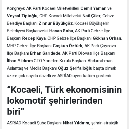
Kongreye; AK Parti Kocaeli Milletvekilleri
Cemil Yaman
ve
Veysal Tipioğlu
, CHP Kocaeli Milletvekili
Nail Çiler
, Gebze
Belediye Başkanı
Zinnur Büyükgöz
, Kocaeli Büyükşehir
Belediyesi Başkanvekili
Hasan Soba
, AK Parti Gebze İlçe
Başkanı
Recep Kaya
, CHP Gebze İlçe Başkanı
Gökhan Orhan
,
MHP Gebze İlçe Başkanı
Coşkun Öztürk
, AK Parti Çayırova
İlçe Başkanı
Erhan Sarıdede
, AK Parti Dilovası İlçe Başkanı
İlhan Yıldırım
GTO Yönetim Kurulu Başkanı Abdurrahman
Aslantaş ve Meclis Başkanı
Oğuz Şerifalioğlu
başta olmak
üzere çok sayıda davetli ve ASRİAD üyesi katılım gösterdi.
“Kocaeli, Türk ekonomisinin
lokomotif şehirlerinden
biri”
ASRİAD Kocaeli Şube Başkanı
Nihat Yıldırım
, şehrin stratejik