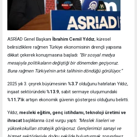
ASRİAD Genel Başkanı
İbrahim Cemil Yıldız
, küresel
belirsizliklere rağmen Türkiye ekonomisinin dirençli yapısına
dikkat çekerek konuşmasına başladı:
“Bir sosyal medya
mesajıyla politikaların değiştiği bir dönemden geçiyoruz.
Buna rağmen Türkiye’nin artık talihinin döndüğü görülüyor.”
2025 yılı 3. çeyrek büyümesinin
%3.7
olduğunu hatırlatan Yıldız,
inşaat sektöründeki
%13.9
, sabit sermaye oluşumundaki
%11.7
’lik artışın ekonomik güvenin göstergesi olduğunu belirtti.
Yıldız,
mesleki eğitim, genç istihdamı, teknoloji üretimi ve
ihracat
başlıklarına özel vurgu yaptı:
“Meslek liseleri ve
yüksekokulları stratejik görüyoruz. Gençlerimizi sanayi ve
hizmet sektörleriyle doğru şekilde buluşturmak zorundayız.