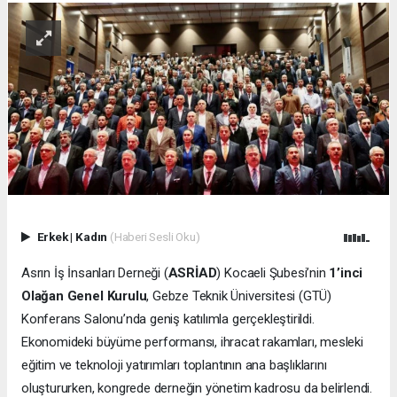
Erkek
|
Kadın
(Haberi Sesli Oku)
Asrın İş İnsanları Derneği (
ASRİAD
) Kocaeli Şubesi’nin
1’inci
Olağan Genel Kurulu
, Gebze Teknik Üniversitesi (GTÜ)
Konferans Salonu’nda geniş katılımla gerçekleştirildi.
Ekonomideki büyüme performansı, ihracat rakamları, mesleki
eğitim ve teknoloji yatırımları toplantının ana başlıklarını
oluştururken, kongrede derneğin yönetim kadrosu da belirlendi.