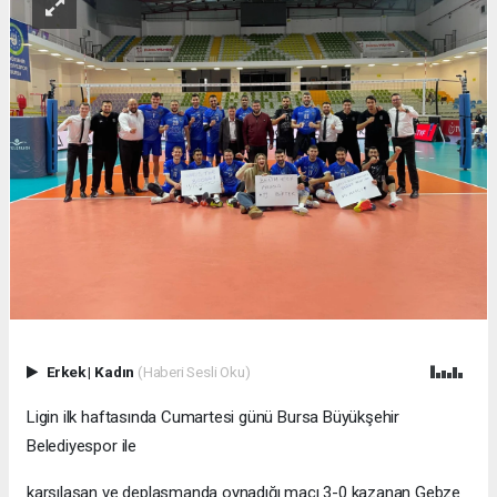
Erkek
|
Kadın
(Haberi Sesli Oku)
Ligin ilk haftasında Cumartesi günü Bursa Büyükşehir
Belediyespor ile
karşılaşan ve deplasmanda oynadığı maçı 3-0 kazanan Gebze