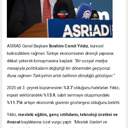
ASRİAD Genel Başkanı
İbrahim Cemil Yıldız
, küresel
belirsizliklere rağmen Türkiye ekonomisinin dirençli yapısına
dikkat çekerek konuşmasına başladı:
“Bir sosyal medya
mesajıyla politikaların değiştiği bir dönemden geçiyoruz.
Buna rağmen Türkiye’nin artık talihinin döndüğü görülüyor.”
2025 yılı 3. çeyrek büyümesinin
%3.7
olduğunu hatırlatan Yıldız,
inşaat sektöründeki
%13.9
, sabit sermaye oluşumundaki
%11.7
’lik artışın ekonomik güvenin göstergesi olduğunu belirtti.
Yıldız,
mesleki eğitim, genç istihdamı, teknoloji üretimi ve
ihracat
başlıklarına özel vurgu yaptı:
“Meslek liseleri ve