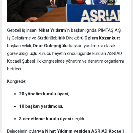
Gebzeli iş insanı
Nihat Yıldırım
’ın başkanlığında; PİMTAŞ A.Ş.
İş Geliştirme ve Sürdürülebilirlik Direktörü
Özlem Kozankurt
başkan vekili,
Onur Güleçoğülu
başkan yardımcısı olarak
görev aldığı üçlü kurucu heyetin öncülüğünde kurulan ASRİAD
Kocaeli Şubesi, ilk kongresinde yönetim ve denetim organlarını
belirledi.
Kongrede:
20 yönetim kurulu üyesi
,
10 başkan yardımcısı
,
3 denetleme kurulu üyesi
seçildi.
Delegelerin oylarıyla
Nihat Yıldırım yeniden ASRİAD Kocaeli