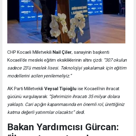
CHP Kocaeli Milletvekili
Nail Çiler
, sanayinin başkenti
Kocaeli’de mesleki eğitim eksikliklerinin altını çizdi:
“307 okulun
sadece 23’ü meslek lisesi. Teknolojiyi yakalamak için eğitim
modellerini acilen yenilemeliyiz.”
AK Parti Milletvekili
Veysal Tipioğlu
ise Kocaeli’nin ihracat
gücünü vurgulayarak:
“Şehrimizin ihracatı 35 milyar dolara
yaklaştı. Cari açığın kapanmasında en önemli rol, ürettiğiniz
katma değerli yatırımlar olacaktır.” dedi.
Bakan Yardımcısı Gürcan: