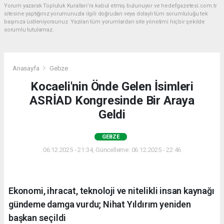
Yorum yazarak Topluluk Kuralları’nı kabul etmiş bulunuyor ve hedefgazetesi.com.tr
sitesine yaptığınız yorumunuzla ilgili doğrudan veya dolaylı tüm sorumluluğu tek
başınıza üstleniyorsunuz. Yazılan tüm yorumlardan site yönetimi hiçbir şekilde
sorumlu tutulamaz.
Anasayfa
Gebze
Kocaeli'nin Önde Gelen İsimleri
ASRİAD Kongresinde Bir Araya
Geldi
GEBZE
06.12.2025 - 21:34, Güncelleme: 06.12.2025 - 22:46
Ekonomi, ihracat, teknoloji ve nitelikli insan kaynağı
gündeme damga vurdu; Nihat Yıldırım yeniden
başkan seçildi