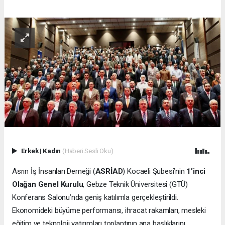
Erkek
|
Kadın
(Haberi Sesli Oku)
Asrın İş İnsanları Derneği (
ASRİAD
) Kocaeli Şubesi’nin
1’inci
Olağan Genel Kurulu
, Gebze Teknik Üniversitesi (GTÜ)
Konferans Salonu’nda geniş katılımla gerçekleştirildi.
Ekonomideki büyüme performansı, ihracat rakamları, mesleki
eğitim ve teknoloji yatırımları toplantının ana başlıklarını