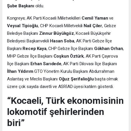
Şube Başkanı
oldu.
Kongreye; AK Parti Kocaeli Milletvekilleri
Cemil Yaman
ve
Veysal Tipioğlu
, CHP Kocaeli Milletvekili
Nail Çiler
, Gebze
Belediye Başkanı
Zinnur Büyükgöz
, Kocaeli Büyükşehir
Belediyesi Başkanvekili
Hasan Soba
, AK Parti Gebze İlçe
Başkanı
Recep Kaya
, CHP Gebze İlçe Başkanı
Gökhan Orhan
,
MHP Gebze İlçe Başkanı
Coşkun Öztürk
, AK Parti Çayırova
İlçe Başkanı
Erhan Sarıdede
, AK Parti Dilovası İlçe Başkanı
İlhan Yıldırım
GTO Yönetim Kurulu Başkanı Abdurrahman
Aslantaş ve Meclis Başkanı
Oğuz Şerifalioğlu
başta olmak
üzere çok sayıda davetli ve ASRİAD üyesi katılım gösterdi.
“Kocaeli, Türk ekonomisinin
lokomotif şehirlerinden
biri”