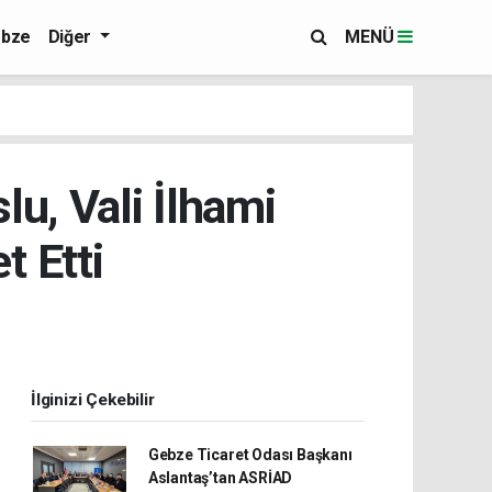
bze
Diğer
MENÜ
u, Vali İlhami
t Etti
İlginizi Çekebilir
Gebze Ticaret Odası Başkanı
Aslantaş’tan ASRİAD