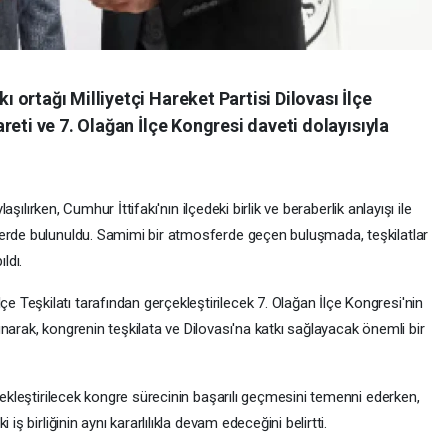
ortağı Milliyetçi Hareket Partisi Dilovası İlçe
reti ve 7. Olağan İlçe Kongresi daveti dolayısıyla
laşılırken, Cumhur İttifakı'nın ilçedeki birlik ve beraberlik anlayışı ile
lerde bulunuldu. Samimi bir atmosferde geçen buluşmada, teşkilatlar
ldı.
Teşkilatı tarafından gerçekleştirilecek 7. Olağan İlçe Kongresi'nin
narak, kongrenin teşkilata ve Dilovası'na katkı sağlayacak önemli bir
rçekleştirilecek kongre sürecinin başarılı geçmesini temenni ederken,
iş birliğinin aynı kararlılıkla devam edeceğini belirtti.