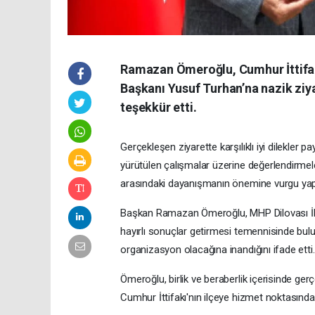
Ramazan Ömeroğlu, Cumhur İttifakı 
Başkanı Yusuf Turhan’na nazik ziya
teşekkür etti.
Gerçekleşen ziyarette karşılıklı iyi dilekler pay
yürütülen çalışmalar üzerine değerlendirme
arasındaki dayanışmanın önemine vurgu yapı
Başkan Ramazan Ömeroğlu, MHP Dilovası İlçe 
hayırlı sonuçlar getirmesi temennisinde bulu
organizasyon olacağına inandığını ifade etti.
Ömeroğlu, birlik ve beraberlik içerisinde ge
Cumhur İttifakı'nın ilçeye hizmet noktasındaki 