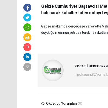
Gebze Cumhuriyet Başsavcısı Metin
bulunarak kabullerinden dolayı teş
Gebze makamda gerçekleşen ziyarette Vali 
duyduğu memnuniyeti belirterek nezaketlerin
KOCAELİ HEDEF Gazet
medyaumit82@gmail
Okuyucu Yorumları
(0)