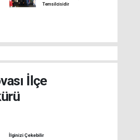
Temsilcisidir
ası İlçe
kürü
İlginizi Çekebilir