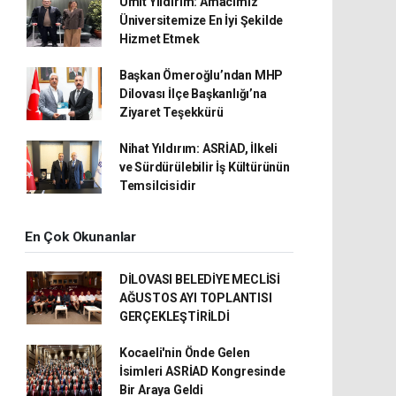
Ümit Yıldırım: Amacımız
Üniversitemize En İyi Şekilde
Hizmet Etmek
Başkan Ömeroğlu’ndan MHP
Dilovası İlçe Başkanlığı’na
Ziyaret Teşekkürü
Nihat Yıldırım: ASRİAD, İlkeli
ve Sürdürülebilir İş Kültürünün
Temsilcisidir
En Çok Okunanlar
DİLOVASI BELEDİYE MECLİSİ
AĞUSTOS AYI TOPLANTISI
GERÇEKLEŞTİRİLDİ
Kocaeli'nin Önde Gelen
İsimleri ASRİAD Kongresinde
Bir Araya Geldi