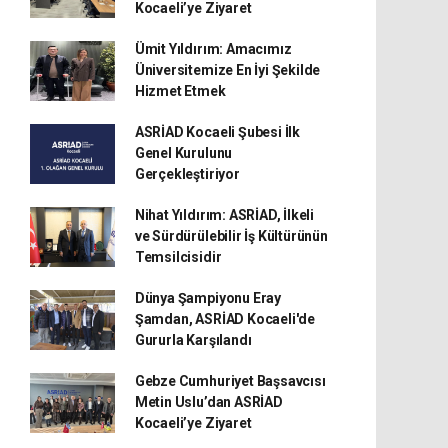
Kocaeli’ye Ziyaret
Ümit Yıldırım: Amacımız
Üniversitemize En İyi Şekilde
Hizmet Etmek
ASRİAD Kocaeli Şubesi İlk
Genel Kurulunu
Gerçekleştiriyor
Nihat Yıldırım: ASRİAD, İlkeli
ve Sürdürülebilir İş Kültürünün
Temsilcisidir
Dünya Şampiyonu Eray
Şamdan, ASRİAD Kocaeli'de
Gururla Karşılandı
Gebze Cumhuriyet Başsavcısı
Metin Uslu’dan ASRİAD
Kocaeli’ye Ziyaret