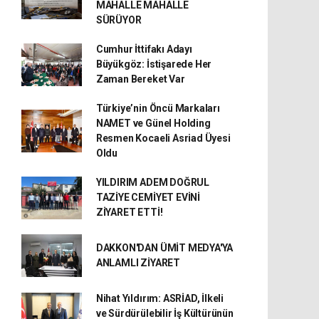
MAHALLE MAHALLE
SÜRÜYOR
Cumhur İttifakı Adayı
Büyükgöz: İstişarede Her
Zaman Bereket Var
Türkiye’nin Öncü Markaları
NAMET ve Günel Holding
Resmen Kocaeli Asriad Üyesi
Oldu
YILDIRIM ADEM DOĞRUL
TAZİYE CEMİYET EVİNİ
ZİYARET ETTİ!
DAKKON'DAN ÜMİT MEDYA'YA
ANLAMLI ZİYARET
Nihat Yıldırım: ASRİAD, İlkeli
ve Sürdürülebilir İş Kültürünün