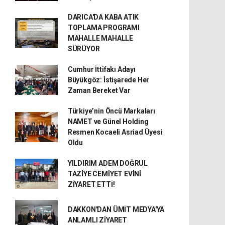
DARICA'DA KABA ATIK
TOPLAMA PROGRAMI
MAHALLE MAHALLE
SÜRÜYOR
Cumhur İttifakı Adayı
Büyükgöz: İstişarede Her
Zaman Bereket Var
Türkiye’nin Öncü Markaları
NAMET ve Günel Holding
Resmen Kocaeli Asriad Üyesi
Oldu
YILDIRIM ADEM DOĞRUL
TAZİYE CEMİYET EVİNİ
ZİYARET ETTİ!
DAKKON'DAN ÜMİT MEDYA'YA
ANLAMLI ZİYARET