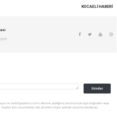
KOCAELI HABERİ
esi
.com
Gönder
uyor ve hedefgazetesi.com.tr sitesine yaptığınız yorumunuzla ilgili doğrudan veya
. Yazılan tüm yorumlardan site yönetimi hiçbir şekilde sorumlu tutulamaz.