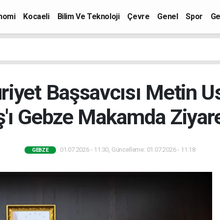
nomi
Kocaeli
Bilim Ve Teknoloji
Çevre
Genel
Spor
Ge
yet Başsavcısı Metin Usl
'ı Gebze Makamda Ziyare
01.07.2026 - 11:30, Güncelleme: 01.07.2026 - 11:18
GEBZE