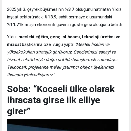
2025 yılı 3. çeyrek büyümesinin
%3.7
olduğunu hatırlatan Yıldız,
inşaat sektöründeki
%13.9
, sabit sermaye oluşumundaki
%11.7
’lik artışın ekonomik güvenin göstergesi olduğunu belirtti.
Yıldız,
mesleki eğitim, genç istihdamı, teknoloji üretimi ve
ihracat
başlıklarına özel vurgu yaptı:
“Meslek liseleri ve
yüksekokulları stratejik görüyoruz. Gençlerimizi sanayi ve
hizmet sektörleriyle doğru şekilde buluşturmak zorundayız.
Teknopark projelerine melek yatırımcı oluyor, üyelerimizi
ihracata yönlendiriyoruz.”
Soba: “Kocaeli ülke olarak
ihracata girse ilk elliye
girer”