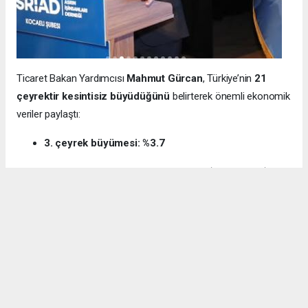
Ticaret Bakan Yardımcısı
Mahmut Gürcan
, Türkiye’nin
21
çeyrektir kesintisiz büyüdüğünü
belirterek önemli ekonomik
veriler paylaştı:
3. çeyrek büyümesi: %3.7
12 aylık ihracat: 270.6 milyar dolar (tarihi rekor)
Milli gelir: 1 trilyon 538 milyar dolar
Gürcan ayrıca e-ticaret hacminin
136 milyar TL’den 3 trilyon
TL’ye
yükseldiğini, bugün
600 bin işletmenin
e-ticarette aktif
olduğunu söyledi.
Kocaeli’nin dış ticaret verilerine de dikkat çeken