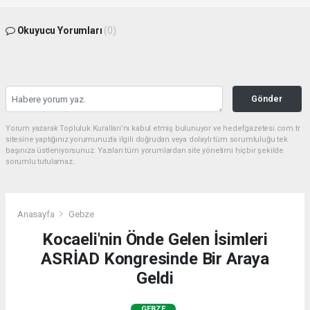
Okuyucu Yorumları
(0)
Gönder
Yorum yazarak Topluluk Kuralları’nı kabul etmiş bulunuyor ve hedefgazetesi.com.tr
sitesine yaptığınız yorumunuzla ilgili doğrudan veya dolaylı tüm sorumluluğu tek
başınıza üstleniyorsunuz. Yazılan tüm yorumlardan site yönetimi hiçbir şekilde
sorumlu tutulamaz.
Anasayfa
Gebze
Kocaeli'nin Önde Gelen İsimleri
ASRİAD Kongresinde Bir Araya
Geldi
GEBZE