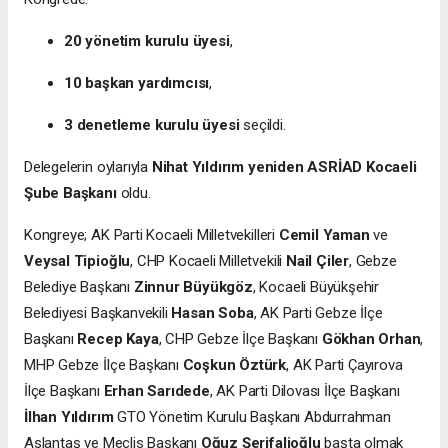
20 yönetim kurulu üyesi
,
10 başkan yardımcısı
,
3 denetleme kurulu üyesi
seçildi.
Delegelerin oylarıyla
Nihat Yıldırım yeniden ASRİAD Kocaeli
Şube Başkanı
oldu.
Kongreye; AK Parti Kocaeli Milletvekilleri
Cemil Yaman
ve
Veysal Tipioğlu
, CHP Kocaeli Milletvekili
Nail Çiler
, Gebze
Belediye Başkanı
Zinnur Büyükgöz
, Kocaeli Büyükşehir
Belediyesi Başkanvekili
Hasan Soba
, AK Parti Gebze İlçe
Başkanı
Recep Kaya
, CHP Gebze İlçe Başkanı
Gökhan Orhan
,
MHP Gebze İlçe Başkanı
Coşkun Öztürk
, AK Parti Çayırova
İlçe Başkanı
Erhan Sarıdede
, AK Parti Dilovası İlçe Başkanı
İlhan Yıldırım
GTO Yönetim Kurulu Başkanı Abdurrahman
Aslantaş ve Meclis Başkanı
Oğuz Şerifalioğlu
başta olmak