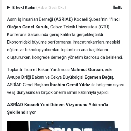
Erkek
|
Kadın
(Haberi Sesli Oku)
Asrın İş İnsanları Derneği (
ASRİAD
) Kocaeli Şubesi’nin
1’inci
Olağan Genel Kurulu
, Gebze Teknik Üniversitesi (GTÜ)
Konferans Salonu’nda geniş katılımla gerçekleştirildi.
Ekonomideki büyüme performansı, ihracat rakamları, mesleki
eğitim ve teknoloji yatırımları toplantının ana başlıklarını
oluştururken, kongrede derneğin yönetim kadrosu da belirlendi.
Toplantı, Ticaret Bakan Yardımcısı
Mahmut Gürcan
, eski
Avrupa Birliği Bakanı ve Çekya Büyükelçisi
Egemen Bağış
,
ASRİAD Genel Başkanı
İbrahim Cemil Yıldız
ile bölgenin siyasi
ve iş dünyasından birçok önemli ismin katılımıyla yapıldı.
ASRİAD Kocaeli Yeni Dönem Vizyonunu Yıldırım’la
Şekillendiriyor