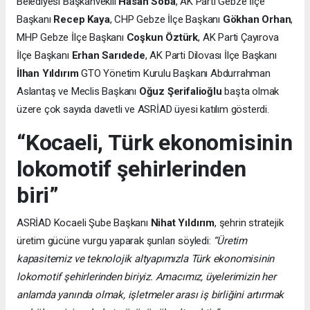
Belediyesi Başkanvekili
Hasan Soba
, AK Parti Gebze İlçe
Başkanı
Recep Kaya
, CHP Gebze İlçe Başkanı
Gökhan Orhan
,
MHP Gebze İlçe Başkanı
Coşkun Öztürk
, AK Parti Çayırova
İlçe Başkanı
Erhan Sarıdede
, AK Parti Dilovası İlçe Başkanı
İlhan Yıldırım
GTO Yönetim Kurulu Başkanı Abdurrahman
Aslantaş ve Meclis Başkanı
Oğuz Şerifalioğlu
başta olmak
üzere çok sayıda davetli ve ASRİAD üyesi katılım gösterdi.
“Kocaeli, Türk ekonomisinin
lokomotif şehirlerinden
biri”
ASRİAD Kocaeli Şube Başkanı
Nihat Yıldırım
, şehrin stratejik
üretim gücüne vurgu yaparak şunları söyledi:
“Üretim
kapasitemiz ve teknolojik altyapımızla Türk ekonomisinin
lokomotif şehirlerinden biriyiz. Amacımız, üyelerimizin her
anlamda yanında olmak, işletmeler arası iş birliğini artırmak