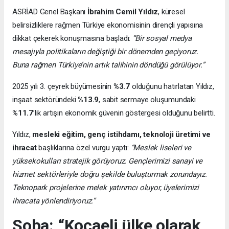
ASRİAD Genel Başkanı
İbrahim Cemil Yıldız
, küresel
belirsizliklere rağmen Türkiye ekonomisinin dirençli yapısına
dikkat çekerek konuşmasına başladı:
“Bir sosyal medya
mesajıyla politikaların değiştiği bir dönemden geçiyoruz.
Buna rağmen Türkiye’nin artık talihinin döndüğü görülüyor.”
2025 yılı 3. çeyrek büyümesinin
%3.7
olduğunu hatırlatan Yıldız,
inşaat sektöründeki
%13.9
, sabit sermaye oluşumundaki
%11.7
’lik artışın ekonomik güvenin göstergesi olduğunu belirtti.
Yıldız,
mesleki eğitim, genç istihdamı, teknoloji üretimi ve
ihracat
başlıklarına özel vurgu yaptı:
“Meslek liseleri ve
yüksekokulları stratejik görüyoruz. Gençlerimizi sanayi ve
hizmet sektörleriyle doğru şekilde buluşturmak zorundayız.
Teknopark projelerine melek yatırımcı oluyor, üyelerimizi
ihracata yönlendiriyoruz.”
Soba: “Kocaeli ülke olarak