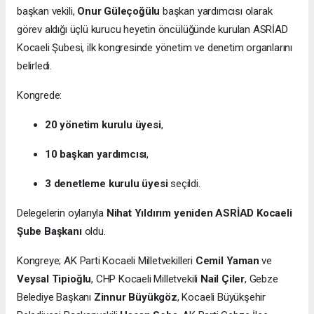
başkan vekili,
Onur Güleçoğülu
başkan yardımcısı olarak
görev aldığı üçlü kurucu heyetin öncülüğünde kurulan ASRİAD
Kocaeli Şubesi, ilk kongresinde yönetim ve denetim organlarını
belirledi.
Kongrede:
20 yönetim kurulu üyesi
,
10 başkan yardımcısı
,
3 denetleme kurulu üyesi
seçildi.
Delegelerin oylarıyla
Nihat Yıldırım yeniden ASRİAD Kocaeli
Şube Başkanı
oldu.
Kongreye; AK Parti Kocaeli Milletvekilleri
Cemil Yaman
ve
Veysal Tipioğlu
, CHP Kocaeli Milletvekili
Nail Çiler
, Gebze
Belediye Başkanı
Zinnur Büyükgöz
, Kocaeli Büyükşehir