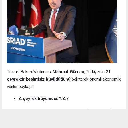
Ticaret Bakan Yardımcısı
Mahmut Gürcan
, Türkiye’nin
21
çeyrektir kesintisiz büyüdüğünü
belirterek önemli ekonomik
veriler paylaştı:
3. çeyrek büyümesi: %3.7
12 aylık ihracat: 270.6 milyar dolar (tarihi rekor)
Milli gelir: 1 trilyon 538 milyar dolar