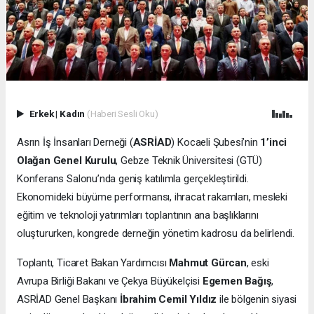
Erkek
|
Kadın
(Haberi Sesli Oku)
Asrın İş İnsanları Derneği (
ASRİAD
) Kocaeli Şubesi’nin
1’inci
Olağan Genel Kurulu
, Gebze Teknik Üniversitesi (GTÜ)
Konferans Salonu’nda geniş katılımla gerçekleştirildi.
Ekonomideki büyüme performansı, ihracat rakamları, mesleki
eğitim ve teknoloji yatırımları toplantının ana başlıklarını
oluştururken, kongrede derneğin yönetim kadrosu da belirlendi.
Toplantı, Ticaret Bakan Yardımcısı
Mahmut Gürcan
, eski
Avrupa Birliği Bakanı ve Çekya Büyükelçisi
Egemen Bağış
,
ASRİAD Genel Başkanı
İbrahim Cemil Yıldız
ile bölgenin siyasi