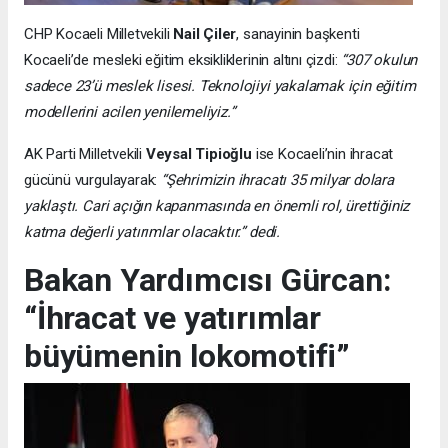
CHP Kocaeli Milletvekili
Nail Çiler
, sanayinin başkenti
Kocaeli’de mesleki eğitim eksikliklerinin altını çizdi:
“307 okulun
sadece 23’ü meslek lisesi. Teknolojiyi yakalamak için eğitim
modellerini acilen yenilemeliyiz.”
AK Parti Milletvekili
Veysal Tipioğlu
ise Kocaeli’nin ihracat
gücünü vurgulayarak:
“Şehrimizin ihracatı 35 milyar dolara
yaklaştı. Cari açığın kapanmasında en önemli rol, ürettiğiniz
katma değerli yatırımlar olacaktır.” dedi.
Bakan Yardımcısı Gürcan:
“İhracat ve yatırımlar
büyümenin lokomotifi”