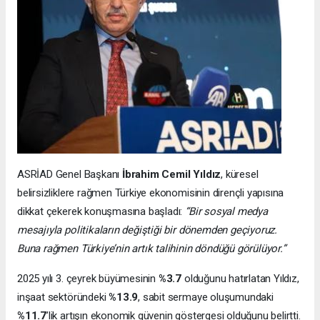
ASRİAD Genel Başkanı
İbrahim Cemil Yıldız
, küresel
belirsizliklere rağmen Türkiye ekonomisinin dirençli yapısına
dikkat çekerek konuşmasına başladı:
“Bir sosyal medya
mesajıyla politikaların değiştiği bir dönemden geçiyoruz.
Buna rağmen Türkiye’nin artık talihinin döndüğü görülüyor.”
2025 yılı 3. çeyrek büyümesinin
%3.7
olduğunu hatırlatan Yıldız,
inşaat sektöründeki
%13.9
, sabit sermaye oluşumundaki
%11.7
’lik artışın ekonomik güvenin göstergesi olduğunu belirtti.