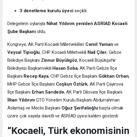
3 denetleme kurulu üyesi
seçildi.
Delegelerin oylarıyla
Nihat Yıldırım yeniden ASRİAD Kocaeli
Şube Başkanı
oldu.
Kongreye; AK Parti Kocaeli Milletvekilleri
Cemil Yaman
ve
Veysal Tipioğlu
, CHP Kocaeli Milletvekili
Nail Çiler
, Gebze
Belediye Başkanı
Zinnur Büyükgöz
, Kocaeli Büyükşehir
Belediyesi Başkanvekili
Hasan Soba
, AK Parti Gebze İlçe
Başkanı
Recep Kaya
, CHP Gebze İlçe Başkanı
Gökhan Orhan
,
MHP Gebze İlçe Başkanı
Coşkun Öztürk
, AK Parti Çayırova
İlçe Başkanı
Erhan Sarıdede
, AK Parti Dilovası İlçe Başkanı
İlhan Yıldırım
GTO Yönetim Kurulu Başkanı Abdurrahman
Aslantaş ve Meclis Başkanı
Oğuz Şerifalioğlu
başta olmak
üzere çok sayıda davetli ve ASRİAD üyesi katılım gösterdi.
“Kocaeli, Türk ekonomisinin