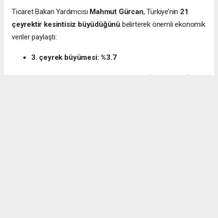
Ticaret Bakan Yardımcısı
Mahmut Gürcan
, Türkiye’nin
21
çeyrektir kesintisiz büyüdüğünü
belirterek önemli ekonomik
veriler paylaştı:
3. çeyrek büyümesi: %3.7
12 aylık ihracat: 270.6 milyar dolar (tarihi rekor)
Milli gelir: 1 trilyon 538 milyar dolar
Gürcan ayrıca e-ticaret hacminin
136 milyar TL’den 3 trilyon
TL’ye
yükseldiğini, bugün
600 bin işletmenin
e-ticarette aktif
olduğunu söyledi.
Kocaeli’nin dış ticaret verilerine de dikkat çeken
Gürcan:
“2024’te ihracat %7.3 artarak 32 milyar dolara ulaştı.
İhracatın ithalatı karşılama oranı 2025’te %87.5’e yükseldi. Bu
tablo Kocaeli’nin üretim gücünü net şekilde ortaya koyuyor.”