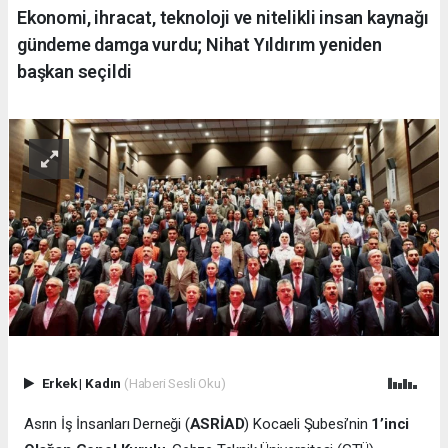
Ekonomi, ihracat, teknoloji ve nitelikli insan kaynağı
gündeme damga vurdu; Nihat Yıldırım yeniden
başkan seçildi
Erkek
|
Kadın
(Haberi Sesli Oku)
Asrın İş İnsanları Derneği (
ASRİAD
) Kocaeli Şubesi’nin
1’inci