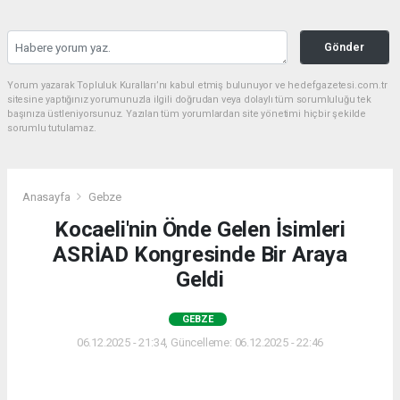
Gönder
Yorum yazarak Topluluk Kuralları’nı kabul etmiş bulunuyor ve hedefgazetesi.com.tr
sitesine yaptığınız yorumunuzla ilgili doğrudan veya dolaylı tüm sorumluluğu tek
başınıza üstleniyorsunuz. Yazılan tüm yorumlardan site yönetimi hiçbir şekilde
sorumlu tutulamaz.
Anasayfa
Gebze
Kocaeli'nin Önde Gelen İsimleri
ASRİAD Kongresinde Bir Araya
Geldi
GEBZE
06.12.2025 - 21:34, Güncelleme: 06.12.2025 - 22:46