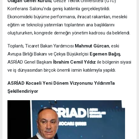
Olağan Genel Kurulu
, Gebze Teknik Üniversitesi (GTÜ)
Konferans Salonu’nda geniş katılımla gerçekleştirildi.
Ekonomideki büyüme performansı, ihracat rakamları, mesleki
eğitim ve teknoloji yatırımları toplantının ana başlıklarını
oluştururken, kongrede derneğin yönetim kadrosu da belirlendi.
Toplantı, Ticaret Bakan Yardımcısı
Mahmut Gürcan
, eski
Avrupa Birliği Bakanı ve Çekya Büyükelçisi
Egemen Bağış
,
ASRİAD Genel Başkanı
İbrahim Cemil Yıldız
ile bölgenin siyasi
ve iş dünyasından birçok önemli ismin katılımıyla yapıldı.
ASRİAD Kocaeli Yeni Dönem Vizyonunu Yıldırım’la
Şekillendiriyor