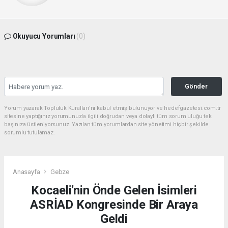
Okuyucu Yorumları
(0)
Gönder
Yorum yazarak Topluluk Kuralları’nı kabul etmiş bulunuyor ve hedefgazetesi.com.tr
sitesine yaptığınız yorumunuzla ilgili doğrudan veya dolaylı tüm sorumluluğu tek
başınıza üstleniyorsunuz. Yazılan tüm yorumlardan site yönetimi hiçbir şekilde
sorumlu tutulamaz.
Anasayfa
Gebze
Kocaeli'nin Önde Gelen İsimleri
ASRİAD Kongresinde Bir Araya
Geldi