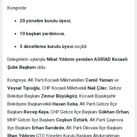
Kongrede:
20 yönetim kurulu üyesi
,
10 başkan yardımcısı
,
3 denetleme kurulu üyesi
seçildi.
Delegelerin oylarıyla
Nihat Yıldırım yeniden ASRİAD Kocaeli
Şube Başkanı
oldu.
Kongreye; AK Parti Kocaeli Milletvekilleri
Cemil Yaman
ve
Veysal Tipioğlu
, CHP Kocaeli Milletvekili
Nail Çiler
, Gebze
Belediye Başkanı
Zinnur Büyükgöz
, Kocaeli Büyükşehir
Belediyesi Başkanvekili
Hasan Soba
, AK Parti Gebze İlçe
Başkanı
Recep Kaya
, CHP Gebze İlçe Başkanı
Gökhan Orhan
,
MHP Gebze İlçe Başkanı
Coşkun Öztürk
, AK Parti Çayırova
İlçe Başkanı
Erhan Sarıdede
, AK Parti Dilovası İlçe Başkanı
İlhan Yıldırım
GTO Yönetim Kurulu Başkanı Abdurrahman