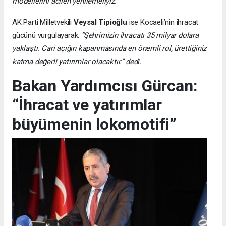
modellerini acilen yenilemeliyiz.”
AK Parti Milletvekili
Veysal Tipioğlu
ise Kocaeli’nin ihracat
gücünü vurgulayarak:
“Şehrimizin ihracatı 35 milyar dolara
yaklaştı. Cari açığın kapanmasında en önemli rol, ürettiğiniz
katma değerli yatırımlar olacaktır.” dedi.
Bakan Yardımcısı Gürcan:
“İhracat ve yatırımlar
büyümenin lokomotifi”