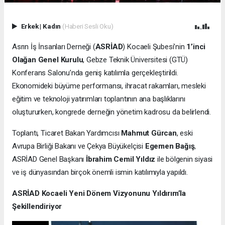
Erkek
|
Kadın
(Haberi Sesli Oku)
Asrın İş İnsanları Derneği (
ASRİAD
) Kocaeli Şubesi’nin
1’inci
Olağan Genel Kurulu
, Gebze Teknik Üniversitesi (GTÜ)
Konferans Salonu’nda geniş katılımla gerçekleştirildi.
Ekonomideki büyüme performansı, ihracat rakamları, mesleki
eğitim ve teknoloji yatırımları toplantının ana başlıklarını
oluştururken, kongrede derneğin yönetim kadrosu da belirlendi.
Toplantı, Ticaret Bakan Yardımcısı
Mahmut Gürcan
, eski
Avrupa Birliği Bakanı ve Çekya Büyükelçisi
Egemen Bağış
,
ASRİAD Genel Başkanı
İbrahim Cemil Yıldız
ile bölgenin siyasi
ve iş dünyasından birçok önemli ismin katılımıyla yapıldı.
ASRİAD Kocaeli Yeni Dönem Vizyonunu Yıldırım’la
Şekillendiriyor