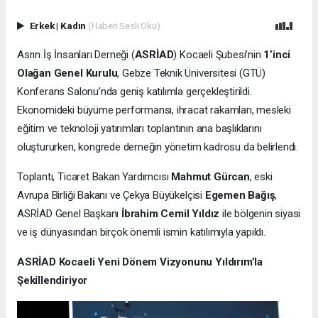
Erkek
|
Kadın
(Haberi Sesli Oku)
Asrın İş İnsanları Derneği (
ASRİAD
) Kocaeli Şubesi’nin
1’inci
Olağan Genel Kurulu
, Gebze Teknik Üniversitesi (GTÜ)
Konferans Salonu’nda geniş katılımla gerçekleştirildi.
Ekonomideki büyüme performansı, ihracat rakamları, mesleki
eğitim ve teknoloji yatırımları toplantının ana başlıklarını
oluştururken, kongrede derneğin yönetim kadrosu da belirlendi.
Toplantı, Ticaret Bakan Yardımcısı
Mahmut Gürcan
, eski
Avrupa Birliği Bakanı ve Çekya Büyükelçisi
Egemen Bağış
,
ASRİAD Genel Başkanı
İbrahim Cemil Yıldız
ile bölgenin siyasi
ve iş dünyasından birçok önemli ismin katılımıyla yapıldı.
ASRİAD Kocaeli Yeni Dönem Vizyonunu Yıldırım’la
Şekillendiriyor