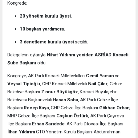
Kongrede:
20 yönetim kurulu üyesi
,
10 başkan yardımcısı
,
3 denetleme kurulu üyesi
seçildi.
Delegelerin oylarıyla
Nihat Yıldırım yeniden ASRİAD Kocaeli
Şube Başkanı
oldu.
Kongreye; AK Parti Kocaeli Milletvekilleri
Cemil Yaman
ve
Veysal Tipioğlu
, CHP Kocaeli Milletvekili
Nail Çiler
, Gebze
Belediye Başkanı
Zinnur Büyükgöz
, Kocaeli Büyükşehir
Belediyesi Başkanvekili
Hasan Soba
, AK Parti Gebze İlçe
Başkanı
Recep Kaya
, CHP Gebze İlçe Başkanı
Gökhan Orhan
,
MHP Gebze İlçe Başkanı
Coşkun Öztürk
, AK Parti Çayırova
İlçe Başkanı
Erhan Sarıdede
, AK Parti Dilovası İlçe Başkanı
İlhan Yıldırım
GTO Yönetim Kurulu Başkanı Abdurrahman