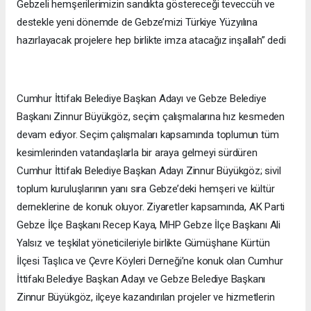
Gebzeli hemşerilerimizin sandıkta göstereceği teveccüh ve
destekle yeni dönemde de Gebze’mizi Türkiye Yüzyılına
hazırlayacak projelere hep birlikte imza atacağız inşallah” dedi
Cumhur İttifakı Belediye Başkan Adayı ve Gebze Belediye
Başkanı Zinnur Büyükgöz, seçim çalışmalarına hız kesmeden
devam ediyor. Seçim çalışmaları kapsamında toplumun tüm
kesimlerinden vatandaşlarla bir araya gelmeyi sürdüren
Cumhur İttifakı Belediye Başkan Adayı Zinnur Büyükgöz; sivil
toplum kuruluşlarının yanı sıra Gebze’deki hemşeri ve kültür
derneklerine de konuk oluyor. Ziyaretler kapsamında, AK Parti
Gebze İlçe Başkanı Recep Kaya, MHP Gebze İlçe Başkanı Ali
Yalsız ve teşkilat yöneticileriyle birlikte Gümüşhane Kürtün
İlçesi Taşlıca ve Çevre Köyleri Derneği’ne konuk olan Cumhur
İttifakı Belediye Başkan Adayı ve Gebze Belediye Başkanı
Zinnur Büyükgöz, ilçeye kazandırılan projeler ve hizmetlerin