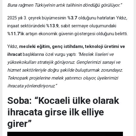
Buna rağmen Türkiye’nin artık talihinin döndüğü görülüyor.”
2025 yılı 3. çeyrek büyümesinin
%3.7
olduğunu hatırlatan Yıldız,
inşaat sektöründeki
%13.9
, sabit sermaye oluşumundaki
%11.7
’lik artışın ekonomik güvenin göstergesi olduğunu belirtti.
Yıldız,
mesleki eğitim, genç istihdamı, teknoloji üretimi ve
ihracat
başlıklarına özel vurgu yaptı:
“Meslek liseleri ve
yüksekokulları stratejik görüyoruz. Gençlerimizi sanayi ve
hizmet sektörleriyle doğru şekilde buluşturmak zorundayız.
Teknopark projelerine melek yatırımcı oluyor, üyelerimizi
ihracata yönlendiriyoruz.”
Soba: “Kocaeli ülke olarak
ihracata girse ilk elliye
girer”