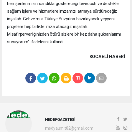
hemşerilerimizin sandıkta göstereceği teveccüh ve destekle
sağlam işlere ve hizmetlere imzamızı atmaya sürdüreceğiz
inşallah. Gebze’mizi Türkiye Yüzyılına hazırlayacak yepyeni
projelere hep birlikte imza atacağız inşallah.
Misafirperverliğinizden ötürü sizlere bir kez daha şükranlarımı
sunuyorum” ifadelerini kullandı.
KOCAELI HABERİ
HEDEFGAZETESİ
medyaumit82@gmail.com