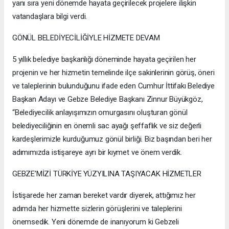
yanı sıra yeni dönemde hayata geçirilecek projelere ilişkin
vatandaşlara bilgi verdi.
GÖNÜL BELEDİYECİLİĞİYLE HİZMETE DEVAM
5 yıllık belediye başkanlığı döneminde hayata geçirilen her
projenin ve her hizmetin temelinde ilçe sakinlerinin görüş, öneri
ve taleplerinin bulunduğunu ifade eden Cumhur İttifakı Belediye
Başkan Adayı ve Gebze Belediye Başkanı Zinnur Büyükgöz,
“Belediyecilik anlayışımızın omurgasını oluşturan gönül
belediyeciliğinin en önemli sac ayağı şeffaflık ve siz değerli
kardeşlerimizle kurduğumuz gönül birliği. Biz başından beri her
adımımızda istişareye ayrı bir kıymet ve önem verdik.
GEBZE’MİZİ TÜRKİYE YÜZYILINA TAŞIYACAK HİZMETLER
İstişarede her zaman bereket vardır diyerek, attığımız her
adımda her hizmette sizlerin görüşlerini ve taleplerini
önemsedik. Yeni dönemde de inanıyorum ki Gebzeli