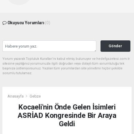
Okuyucu Yorumları
(0)
Gönder
Yorum yazarak Topluluk Kuralları’nı kabul etmiş bulunuyor ve hedefgazetesi.com.tr
sitesine yaptığınız yorumunuzla ilgili doğrudan veya dolaylı tüm sorumluluğu tek
başınıza üstleniyorsunuz. Yazılan tüm yorumlardan site yönetimi hiçbir şekilde
sorumlu tutulamaz.
Anasayfa
Gebze
Kocaeli'nin Önde Gelen İsimleri
ASRİAD Kongresinde Bir Araya
Geldi