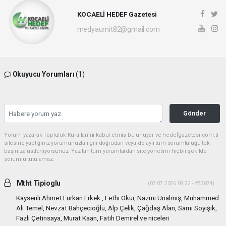
KOCAELİ HEDEF Gazetesi
medyaumit82@gmail.com
Okuyucu Yorumları
(1)
Gönder
Yorum yazarak Topluluk Kuralları’nı kabul etmiş bulunuyor ve hedefgazetesi.com.tr
sitesine yaptığınız yorumunuzla ilgili doğrudan veya dolaylı tüm sorumluluğu tek
başınıza üstleniyorsunuz. Yazılan tüm yorumlardan site yönetimi hiçbir şekilde
sorumlu tutulamaz.
Mtht Tipioglu
(07.07.2026 09:22 - #73074)
Kayserili Ahmet Furkan Erkek , Fethi Okur, Nazmi Ünalmış, Muhammed
Ali Temel, Nevzat Bahçecioğlu, Alp Çelik, Çağdaş Alan, Sami Soyışık,
Fazlı Çetinsaya, Murat Kaan, Fatih Demirel ve niceleri