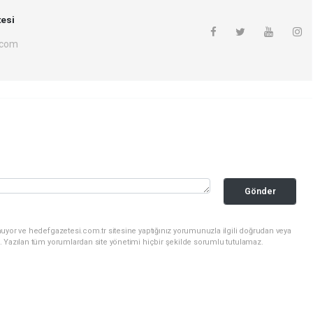
esi
.com
Gönder
uyor ve hedefgazetesi.com.tr sitesine yaptığınız yorumunuzla ilgili doğrudan veya
. Yazılan tüm yorumlardan site yönetimi hiçbir şekilde sorumlu tutulamaz.