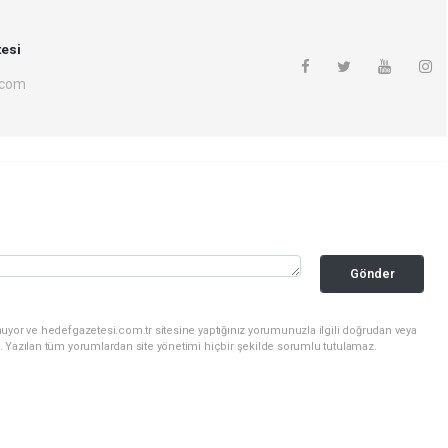
esi
.com
Gönder
uyor ve hedefgazetesi.com.tr sitesine yaptığınız yorumunuzla ilgili doğrudan veya
. Yazılan tüm yorumlardan site yönetimi hiçbir şekilde sorumlu tutulamaz.