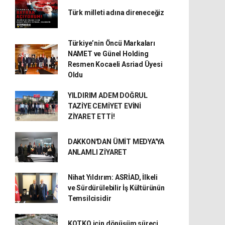
Türk milleti adına direneceğiz
Türkiye’nin Öncü Markaları
NAMET ve Günel Holding
Resmen Kocaeli Asriad Üyesi
Oldu
YILDIRIM ADEM DOĞRUL
TAZİYE CEMİYET EVİNİ
ZİYARET ETTİ!
DAKKON'DAN ÜMİT MEDYA'YA
ANLAMLI ZİYARET
Nihat Yıldırım: ASRİAD, İlkeli
ve Sürdürülebilir İş Kültürünün
Temsilcisidir
KOTKO için dönüşüm süreci