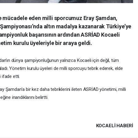
de mücadele eden milli sporcumuz Eray Şamdan,
 Şampiyonası’nda altın madalya kazanarak Türkiye’ye
şampiyonluk başarısının ardından ASRİAD Kocaeli
tim kurulu üyeleriyle bir araya geldi.
an’ın dünya şampiyonluğunun yalnızca Kocaeli için değil, tüm
ladı. Yönetim kurulu üyeleri de milli sporcuyu tebrik ederek, elde
 ifade etti.
ray Şamdan’a bir kez daha tebriklerini ileten ASRİAD yönetimi, milli
ne inandıklarını belirtti.
KOCAELI HABERİ