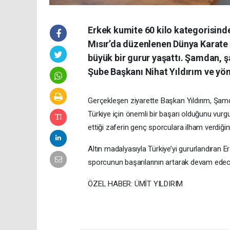
Erkek kumite 60 kilo kategorisin
Mısır’da düzenlenen Dünya Karate
büyük bir gurur yaşattı. Şamdan, 
Şube Başkanı Nihat Yıldırım ve yöne
Gerçekleşen ziyarette Başkan Yıldırım, Şamd
Türkiye için önemli bir başarı olduğunu vurgu
ettiği zaferin genç sporculara ilham verdiğini
Altın madalyasıyla Türkiye’yi gururlandıran E
sporcunun başarılarının artarak devam edeceği
ÖZEL HABER: ÜMİT YILDIRIM