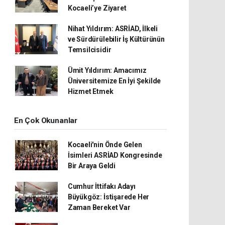
Kocaeli’ye Ziyaret
Nihat Yıldırım: ASRİAD, İlkeli
ve Sürdürülebilir İş Kültürünün
Temsilcisidir
Ümit Yıldırım: Amacımız
Üniversitemize En İyi Şekilde
Hizmet Etmek
En Çok Okunanlar
Kocaeli'nin Önde Gelen
İsimleri ASRİAD Kongresinde
Bir Araya Geldi
Cumhur İttifakı Adayı
Büyükgöz: İstişarede Her
Zaman Bereket Var