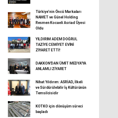
Türkiye’nin Öncü Markaları
NAMET ve Günel Holding
Resmen Kocaeli Asriad Üyesi
Oldu
YILDIRIM ADEM DOĞRUL
TAZİYE CEMİYET EVİNİ
ZİYARET ETTİ!
DAKKON'DAN ÜMİT MEDYA'YA
ANLAMLI ZİYARET
Nihat Yıldırım: ASRİAD, İlkeli
ve Sürdürülebilir İş Kültürünün
Temsilcisidir
KOTKO için dönüşüm süreci
başladı