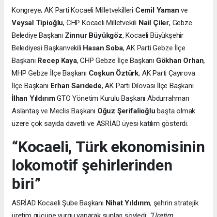
Kongreye; AK Parti Kocaeli Milletvekilleri
Cemil Yaman
ve
Veysal Tipioğlu
, CHP Kocaeli Milletvekili
Nail Çiler
, Gebze
Belediye Başkanı
Zinnur Büyükgöz
, Kocaeli Büyükşehir
Belediyesi Başkanvekili
Hasan Soba
, AK Parti Gebze İlçe
Başkanı
Recep Kaya
, CHP Gebze İlçe Başkanı
Gökhan Orhan
,
MHP Gebze İlçe Başkanı
Coşkun Öztürk
, AK Parti Çayırova
İlçe Başkanı
Erhan Sarıdede
, AK Parti Dilovası İlçe Başkanı
İlhan Yıldırım
GTO Yönetim Kurulu Başkanı Abdurrahman
Aslantaş ve Meclis Başkanı
Oğuz Şerifalioğlu
başta olmak
üzere çok sayıda davetli ve ASRİAD üyesi katılım gösterdi.
“Kocaeli, Türk ekonomisinin
lokomotif şehirlerinden
biri”
ASRİAD Kocaeli Şube Başkanı
Nihat Yıldırım
, şehrin stratejik
üretim gücüne vurgu yaparak şunları söyledi:
“Üretim