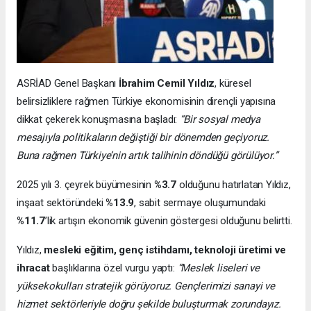
ASRİAD Genel Başkanı
İbrahim Cemil Yıldız
, küresel
belirsizliklere rağmen Türkiye ekonomisinin dirençli yapısına
dikkat çekerek konuşmasına başladı:
“Bir sosyal medya
mesajıyla politikaların değiştiği bir dönemden geçiyoruz.
Buna rağmen Türkiye’nin artık talihinin döndüğü görülüyor.”
2025 yılı 3. çeyrek büyümesinin
%3.7
olduğunu hatırlatan Yıldız,
inşaat sektöründeki
%13.9
, sabit sermaye oluşumundaki
%11.7
’lik artışın ekonomik güvenin göstergesi olduğunu belirtti.
Yıldız,
mesleki eğitim, genç istihdamı, teknoloji üretimi ve
ihracat
başlıklarına özel vurgu yaptı:
“Meslek liseleri ve
yüksekokulları stratejik görüyoruz. Gençlerimizi sanayi ve
hizmet sektörleriyle doğru şekilde buluşturmak zorundayız.