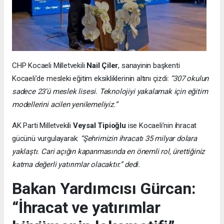
CHP Kocaeli Milletvekili
Nail Çiler
, sanayinin başkenti
Kocaeli’de mesleki eğitim eksikliklerinin altını çizdi:
“307 okulun
sadece 23’ü meslek lisesi. Teknolojiyi yakalamak için eğitim
modellerini acilen yenilemeliyiz.”
AK Parti Milletvekili
Veysal Tipioğlu
ise Kocaeli’nin ihracat
gücünü vurgulayarak:
“Şehrimizin ihracatı 35 milyar dolara
yaklaştı. Cari açığın kapanmasında en önemli rol, ürettiğiniz
katma değerli yatırımlar olacaktır.” dedi.
Bakan Yardımcısı Gürcan:
“İhracat ve yatırımlar