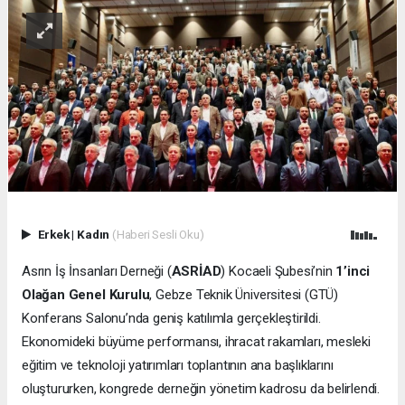
Erkek
|
Kadın
(Haberi Sesli Oku)
Asrın İş İnsanları Derneği (
ASRİAD
) Kocaeli Şubesi’nin
1’inci
Olağan Genel Kurulu
, Gebze Teknik Üniversitesi (GTÜ)
Konferans Salonu’nda geniş katılımla gerçekleştirildi.
Ekonomideki büyüme performansı, ihracat rakamları, mesleki
eğitim ve teknoloji yatırımları toplantının ana başlıklarını
oluştururken, kongrede derneğin yönetim kadrosu da belirlendi.