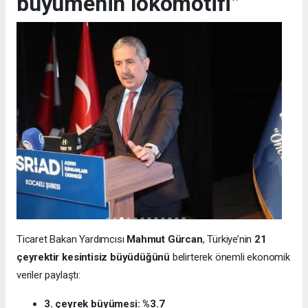
büyümenin lokomotifi”
Ticaret Bakan Yardımcısı
Mahmut Gürcan
, Türkiye’nin
21
çeyrektir kesintisiz büyüdüğünü
belirterek önemli ekonomik
veriler paylaştı:
3. çeyrek büyümesi: %3.7