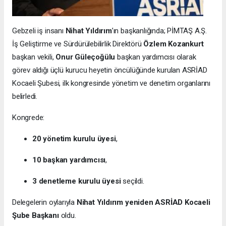
Gebzeli iş insanı
Nihat Yıldırım
’ın başkanlığında; PİMTAŞ A.Ş.
İş Geliştirme ve Sürdürülebilirlik Direktörü
Özlem Kozankurt
başkan vekili,
Onur Güleçoğülu
başkan yardımcısı olarak
görev aldığı üçlü kurucu heyetin öncülüğünde kurulan ASRİAD
Kocaeli Şubesi, ilk kongresinde yönetim ve denetim organlarını
belirledi.
Kongrede:
20 yönetim kurulu üyesi
,
10 başkan yardımcısı
,
3 denetleme kurulu üyesi
seçildi.
Delegelerin oylarıyla
Nihat Yıldırım yeniden ASRİAD Kocaeli
Şube Başkanı
oldu.