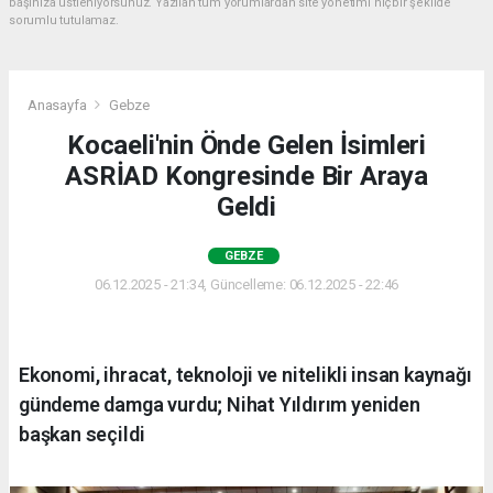
başınıza üstleniyorsunuz. Yazılan tüm yorumlardan site yönetimi hiçbir şekilde
sorumlu tutulamaz.
Anasayfa
Gebze
Kocaeli'nin Önde Gelen İsimleri
ASRİAD Kongresinde Bir Araya
Geldi
GEBZE
06.12.2025 - 21:34, Güncelleme: 06.12.2025 - 22:46
Ekonomi, ihracat, teknoloji ve nitelikli insan kaynağı
gündeme damga vurdu; Nihat Yıldırım yeniden
başkan seçildi