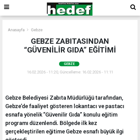
Anasayfa
Gebze
GEBZE ZABITASINDAN
“GÜVENİLİR GIDA” EĞİTİMİ
GEBZE
16.02.2026 - 11:20, Güncelleme: 16.02.2026 - 11:11
Gebze Belediyesi Zabıta Müdürlüğü tarafından,
Gebze’de faaliyet gösteren lokantacı ve pastacı
esnafa yönelik “Güvenilir Gıda” konulu eğitim
programı düzenlendi. Bölgede ilk kez
gerçekleştirilen eğitime Gebze esnafı büyük ilgi
gösterdi.