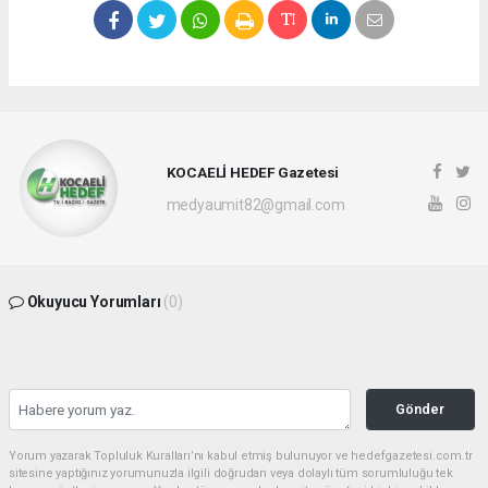
KOCAELİ HEDEF Gazetesi
medyaumit82@gmail.com
Okuyucu Yorumları
(0)
Gönder
Yorum yazarak Topluluk Kuralları’nı kabul etmiş bulunuyor ve hedefgazetesi.com.tr
sitesine yaptığınız yorumunuzla ilgili doğrudan veya dolaylı tüm sorumluluğu tek