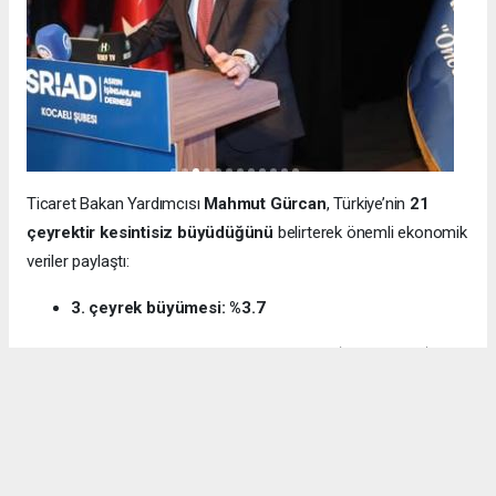
Ticaret Bakan Yardımcısı
Mahmut Gürcan
, Türkiye’nin
21
çeyrektir kesintisiz büyüdüğünü
belirterek önemli ekonomik
veriler paylaştı:
3. çeyrek büyümesi: %3.7
12 aylık ihracat: 270.6 milyar dolar (tarihi rekor)
Milli gelir: 1 trilyon 538 milyar dolar
Gürcan ayrıca e-ticaret hacminin
136 milyar TL’den 3 trilyon
TL’ye
yükseldiğini, bugün
600 bin işletmenin
e-ticarette aktif