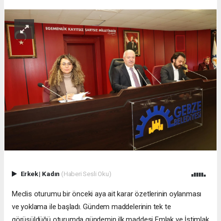
Erkek
|
Kadın
(Haberi Sesli Oku)
Meclis oturumu bir önceki aya ait karar özetlerinin oylanması
ve yoklama ile başladı. Gündem maddelerinin tek te
görüşüldüğü oturumda gündemin ilk maddesi Emlak ve İstimlak