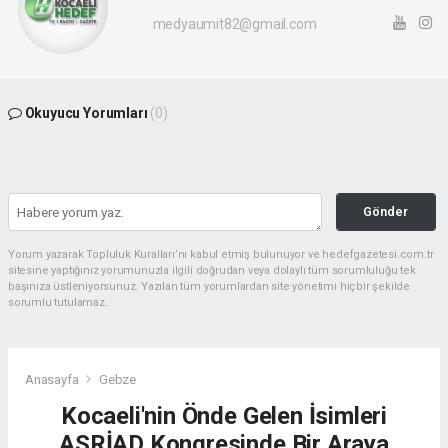
medyaumit82@gmail.com
Okuyucu Yorumları
(0)
Gönder
Yorum yazarak Topluluk Kuralları’nı kabul etmiş bulunuyor ve hedefgazetesi.com.tr
sitesine yaptığınız yorumunuzla ilgili doğrudan veya dolaylı tüm sorumluluğu tek
başınıza üstleniyorsunuz. Yazılan tüm yorumlardan site yönetimi hiçbir şekilde
sorumlu tutulamaz.
Anasayfa
Gebze
Kocaeli'nin Önde Gelen İsimleri
ASRİAD Kongresinde Bir Araya