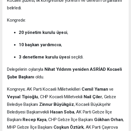
Kocaeli Şubesi, ilk kongresinde yönetim ve denetim organlarını
belirledi.
Kongrede:
20 yönetim kurulu üyesi
,
10 başkan yardımcısı
,
3 denetleme kurulu üyesi
seçildi.
Delegelerin oylarıyla
Nihat Yıldırım yeniden ASRİAD Kocaeli
Şube Başkanı
oldu.
Kongreye; AK Parti Kocaeli Milletvekilleri
Cemil Yaman
ve
Veysal Tipioğlu
, CHP Kocaeli Milletvekili
Nail Çiler
, Gebze
Belediye Başkanı
Zinnur Büyükgöz
, Kocaeli Büyükşehir
Belediyesi Başkanvekili
Hasan Soba
, AK Parti Gebze İlçe
Başkanı
Recep Kaya
, CHP Gebze İlçe Başkanı
Gökhan Orhan
,
MHP Gebze İlçe Başkanı
Coşkun Öztürk
, AK Parti Çayırova