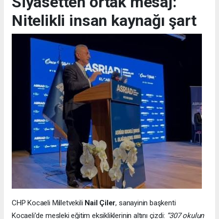
Siyasetten ortak mesaj:
Nitelikli insan kaynağı şart
CHP Kocaeli Milletvekili
Nail Çiler
, sanayinin başkenti
Kocaeli’de mesleki eğitim eksikliklerinin altını çizdi:
“307 okulun