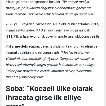
dikkat çekerek konuşmasına başladı:
“Bir sosyal medya
mesajıyla politikaların değiştiği bir dönemden geçiyoruz.
Buna rağmen Türkiye’nin artık talihinin döndüğü görülüyor.”
2025 yılı 3. çeyrek büyümesinin
%3.7
olduğunu hatırlatan Yıldız,
inşaat sektöründeki
%13.9
, sabit sermaye oluşumundaki
%11.7
’lik artışın ekonomik güvenin göstergesi olduğunu belirtti.
Yıldız,
mesleki eğitim, genç istihdamı, teknoloji üretimi ve
ihracat
başlıklarına özel vurgu yaptı:
“Meslek liseleri ve
yüksekokulları stratejik görüyoruz. Gençlerimizi sanayi ve
hizmet sektörleriyle doğru şekilde buluşturmak zorundayız.
Teknopark projelerine melek yatırımcı oluyor, üyelerimizi
ihracata yönlendiriyoruz.”
Soba: “Kocaeli ülke olarak
ihracata girse ilk elliye