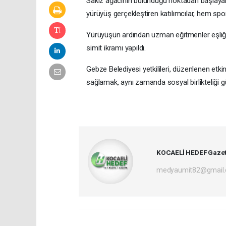
Sakız ağacının bulunduğu noktadan başlayan y
yürüyüş gerçekleştiren katılımcılar, hem sp
Yürüyüşün ardından uzman eğitmenler eşliği
simit ikramı yapıldı.
Gebze Belediyesi yetkilileri, düzenlenen etki
sağlamak, aynı zamanda sosyal birlikteliği g
KOCAELİ HEDEF Gazet
medyaumit82@gmail