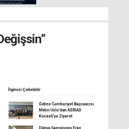
Değişsin”
İlginizi Çekebilir
Gebze Cumhuriyet Başsavcısı
Metin Uslu’dan ASRİAD
Kocaeli’ye Ziyaret
Dünya Şampiyonu Eray