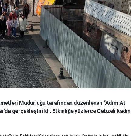
izmetleri Müdürlüğü tarafından düzenlenen “Adım At
r’da gerçekleştirildi. Etkinliğe yüzlerce Gebzeli kadın