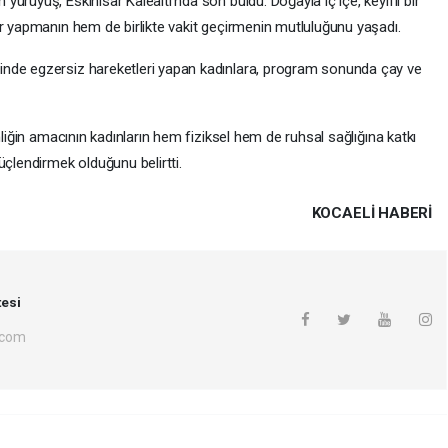
ürüyüş, Eskihisar Kalealtı’nda son buldu. Doğayla iç içe, keyifli bir
or yapmanın hem de birlikte vakit geçirmenin mutluluğunu yaşadı.
nde egzersiz hareketleri yapan kadınlara, program sonunda çay ve
nliğin amacının kadınların hem fiziksel hem de ruhsal sağlığına katkı
üçlendirmek olduğunu belirtti.
KOCAELI HABERİ
esi
.com