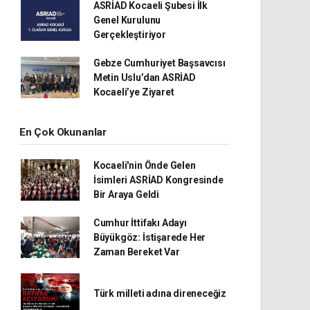
ASRİAD Kocaeli Şubesi İlk
Genel Kurulunu
Gerçekleştiriyor
Gebze Cumhuriyet Başsavcısı
Metin Uslu’dan ASRİAD
Kocaeli’ye Ziyaret
En Çok Okunanlar
Kocaeli'nin Önde Gelen
İsimleri ASRİAD Kongresinde
Bir Araya Geldi
Cumhur İttifakı Adayı
Büyükgöz: İstişarede Her
Zaman Bereket Var
Türk milleti adına direneceğiz