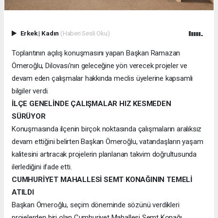
Erkek
|
Kadın
(Haberi Sesli Oku)
Toplantının açılış konuşmasını yapan Başkan Ramazan
Ömeroğlu, Dilovası'nın geleceğine yön verecek projeler ve
devam eden çalışmalar hakkında meclis üyelerine kapsamlı
bilgiler verdi.
İLÇE GENELİNDE ÇALIŞMALAR HIZ KESMEDEN
SÜRÜYOR
Konuşmasında ilçenin birçok noktasında çalışmaların aralıksız
devam ettiğini belirten Başkan Ömeroğlu, vatandaşların yaşam
kalitesini artıracak projelerin planlanan takvim doğrultusunda
ilerlediğini ifade etti.
CUMHURİYET MAHALLESİ SEMT KONAĞININ TEMELİ
ATILDI
Başkan Ömeroğlu, seçim döneminde sözünü verdikleri
projelerden biri olan Cumhuriyet Mahallesi Semt Konağı