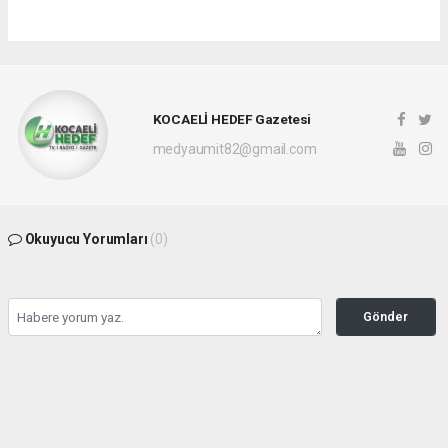
KOCAELİ HEDEF Gazetesi
medyaumit82@gmail.com
Okuyucu Yorumları
(0)
Gönder
Yorum yazarak Topluluk Kuralları’nı kabul etmiş bulunuyor ve hedefgazetesi.com.tr
sitesine yaptığınız yorumunuzla ilgili doğrudan veya dolaylı tüm sorumluluğu tek
başınıza üstleniyorsunuz. Yazılan tüm yorumlardan site yönetimi hiçbir şekilde
sorumlu tutulamaz.