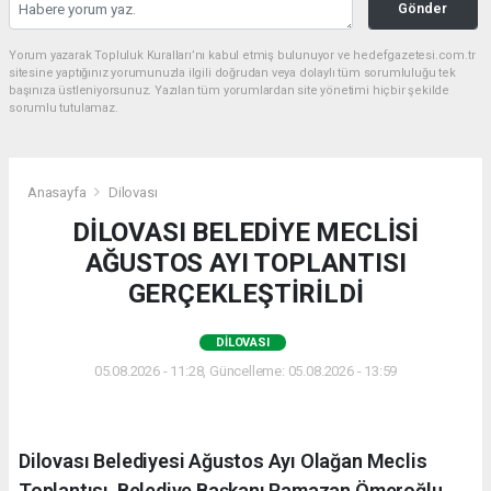
Gönder
Yorum yazarak Topluluk Kuralları’nı kabul etmiş bulunuyor ve hedefgazetesi.com.tr
sitesine yaptığınız yorumunuzla ilgili doğrudan veya dolaylı tüm sorumluluğu tek
başınıza üstleniyorsunuz. Yazılan tüm yorumlardan site yönetimi hiçbir şekilde
sorumlu tutulamaz.
Anasayfa
Dilovası
DİLOVASI BELEDİYE MECLİSİ
AĞUSTOS AYI TOPLANTISI
GERÇEKLEŞTİRİLDİ
DILOVASI
05.08.2026 - 11:28, Güncelleme: 05.08.2026 - 13:59
Dilovası Belediyesi Ağustos Ayı Olağan Meclis
Toplantısı, Belediye Başkanı Ramazan Ömeroğlu