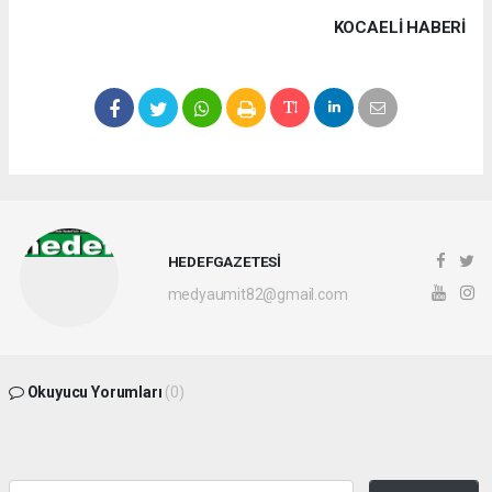
KOCAELI HABERİ
HEDEFGAZETESİ
medyaumit82@gmail.com
Okuyucu Yorumları
(0)