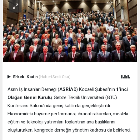
Erkek
|
Kadın
(Haberi Sesli Oku)
Asrın İş İnsanları Derneği (
ASRİAD
) Kocaeli Şubesi’nin
1’inci
Olağan Genel Kurulu
, Gebze Teknik Üniversitesi (GTÜ)
Konferans Salonu’nda geniş katılımla gerçekleştirildi.
Ekonomideki büyüme performansı, ihracat rakamları, mesleki
eğitim ve teknoloji yatırımları toplantının ana başlıklarını
oluştururken, kongrede derneğin yönetim kadrosu da belirlendi.