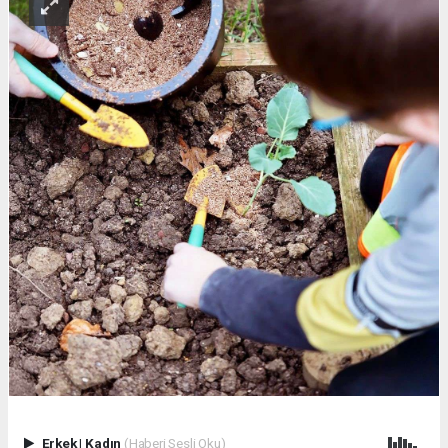
Erkek
|
Kadın
(Haberi Sesli Oku)