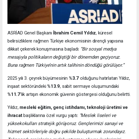
ASRİAD Genel Başkanı
İbrahim Cemil Yıldız
, küresel
belirsizliklere rağmen Türkiye ekonomisinin dirençli yapısına
dikkat çekerek konuşmasına başladı:
“Bir sosyal medya
mesajıyla politikaların değiştiği bir dönemden geçiyoruz.
Buna rağmen Türkiye’nin artık talihinin döndüğü görülüyor.”
2025 yılı 3. çeyrek büyümesinin
%3.7
olduğunu hatırlatan Yıldız,
inşaat sektöründeki
%13.9
, sabit sermaye oluşumundaki
%11.7
’lik artışın ekonomik güvenin göstergesi olduğunu belirtti.
Yıldız,
mesleki eğitim, genç istihdamı, teknoloji üretimi ve
ihracat
başlıklarına özel vurgu yaptı:
“Meslek liseleri ve
yüksekokulları stratejik görüyoruz. Gençlerimizi sanayi ve
hizmet sektörleriyle doğru şekilde buluşturmak zorundayız.