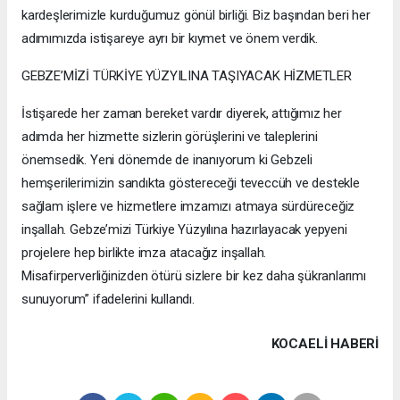
kardeşlerimizle kurduğumuz gönül birliği. Biz başından beri her
adımımızda istişareye ayrı bir kıymet ve önem verdik.
GEBZE’MİZİ TÜRKİYE YÜZYILINA TAŞIYACAK HİZMETLER
İstişarede her zaman bereket vardır diyerek, attığımız her
adımda her hizmette sizlerin görüşlerini ve taleplerini
önemsedik. Yeni dönemde de inanıyorum ki Gebzeli
hemşerilerimizin sandıkta göstereceği teveccüh ve destekle
sağlam işlere ve hizmetlere imzamızı atmaya sürdüreceğiz
inşallah. Gebze’mizi Türkiye Yüzyılına hazırlayacak yepyeni
projelere hep birlikte imza atacağız inşallah.
Misafirperverliğinizden ötürü sizlere bir kez daha şükranlarımı
sunuyorum” ifadelerini kullandı.
KOCAELI HABERİ