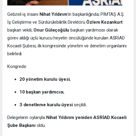
Gebzeli iş insanı
Nihat Yıldırım
’ın başkanlığında; PİMTAŞ A.Ş.
İş Geliştirme ve Sürdürülebilirlik Direktörü
Özlem Kozankurt
başkan vekili,
Onur Güleçoğülu
başkan yardımcısı olarak
görev aldığı üçlü kurucu heyetin öncülüğünde kurulan ASRİAD
Kocaeli Şubesi, ilk kongresinde yönetim ve denetim organlarını
belirledi.
Kongrede:
20 yönetim kurulu üyesi
,
10 başkan yardımcısı
,
3 denetleme kurulu üyesi
seçildi.
Delegelerin oylarıyla
Nihat Yıldırım yeniden ASRİAD Kocaeli
Şube Başkanı
oldu.