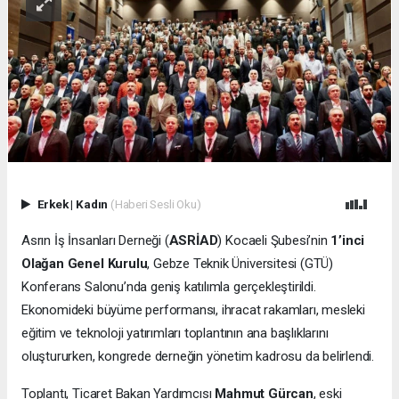
Erkek
|
Kadın
(Haberi Sesli Oku)
Asrın İş İnsanları Derneği (
ASRİAD
) Kocaeli Şubesi’nin
1’inci
Olağan Genel Kurulu
, Gebze Teknik Üniversitesi (GTÜ)
Konferans Salonu’nda geniş katılımla gerçekleştirildi.
Ekonomideki büyüme performansı, ihracat rakamları, mesleki
eğitim ve teknoloji yatırımları toplantının ana başlıklarını
oluştururken, kongrede derneğin yönetim kadrosu da belirlendi.
Toplantı, Ticaret Bakan Yardımcısı
Mahmut Gürcan
, eski