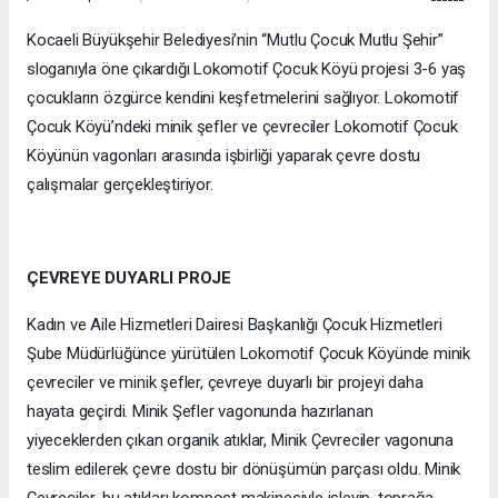
Kocaeli Büyükşehir Belediyesi’nin “Mutlu Çocuk Mutlu Şehir”
sloganıyla öne çıkardığı Lokomotif Çocuk Köyü projesi 3-6 yaş
çocukların özgürce kendini keşfetmelerini sağlıyor. Lokomotif
Çocuk Köyü’ndeki minik şefler ve çevreciler Lokomotif Çocuk
Köyünün vagonları arasında işbirliği yaparak çevre dostu
çalışmalar gerçekleştiriyor.
ÇEVREYE DUYARLI PROJE
Kadın ve Aile Hizmetleri Dairesi Başkanlığı Çocuk Hizmetleri
Şube Müdürlüğünce yürütülen Lokomotif Çocuk Köyünde minik
çevreciler ve minik şefler, çevreye duyarlı bir projeyi daha
hayata geçirdi. Minik Şefler vagonunda hazırlanan
yiyeceklerden çıkan organik atıklar, Minik Çevreciler vagonuna
teslim edilerek çevre dostu bir dönüşümün parçası oldu. Minik
Çevreciler, bu atıkları kompost makinesiyle işleyip, toprağa