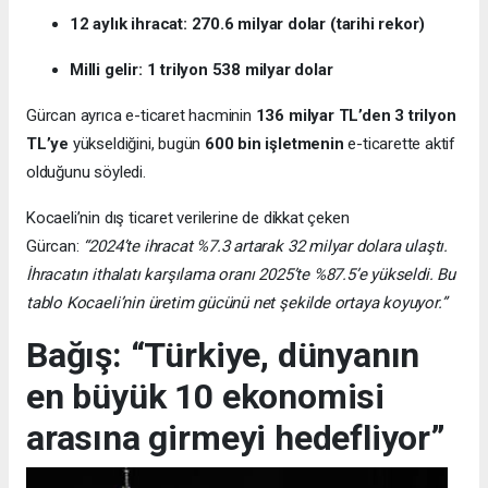
12 aylık ihracat: 270.6 milyar dolar (tarihi rekor)
Milli gelir: 1 trilyon 538 milyar dolar
Gürcan ayrıca e-ticaret hacminin
136 milyar TL’den 3 trilyon
TL’ye
yükseldiğini, bugün
600 bin işletmenin
e-ticarette aktif
olduğunu söyledi.
Kocaeli’nin dış ticaret verilerine de dikkat çeken
Gürcan:
“2024’te ihracat %7.3 artarak 32 milyar dolara ulaştı.
İhracatın ithalatı karşılama oranı 2025’te %87.5’e yükseldi. Bu
tablo Kocaeli’nin üretim gücünü net şekilde ortaya koyuyor.”
Bağış: “Türkiye, dünyanın
en büyük 10 ekonomisi
arasına girmeyi hedefliyor”