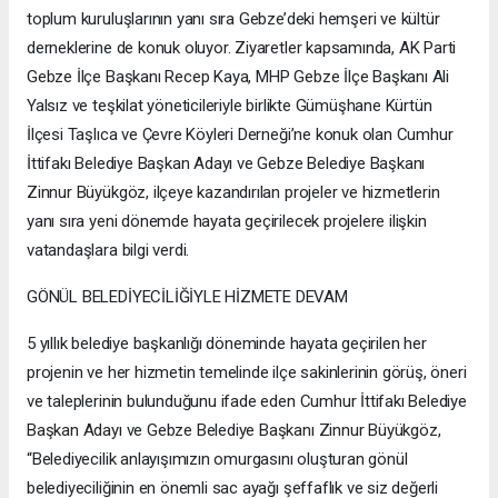
toplum kuruluşlarının yanı sıra Gebze’deki hemşeri ve kültür
derneklerine de konuk oluyor. Ziyaretler kapsamında, AK Parti
Gebze İlçe Başkanı Recep Kaya, MHP Gebze İlçe Başkanı Ali
Yalsız ve teşkilat yöneticileriyle birlikte Gümüşhane Kürtün
İlçesi Taşlıca ve Çevre Köyleri Derneği’ne konuk olan Cumhur
İttifakı Belediye Başkan Adayı ve Gebze Belediye Başkanı
Zinnur Büyükgöz, ilçeye kazandırılan projeler ve hizmetlerin
yanı sıra yeni dönemde hayata geçirilecek projelere ilişkin
vatandaşlara bilgi verdi.
GÖNÜL BELEDİYECİLİĞİYLE HİZMETE DEVAM
5 yıllık belediye başkanlığı döneminde hayata geçirilen her
projenin ve her hizmetin temelinde ilçe sakinlerinin görüş, öneri
ve taleplerinin bulunduğunu ifade eden Cumhur İttifakı Belediye
Başkan Adayı ve Gebze Belediye Başkanı Zinnur Büyükgöz,
“Belediyecilik anlayışımızın omurgasını oluşturan gönül
belediyeciliğinin en önemli sac ayağı şeffaflık ve siz değerli