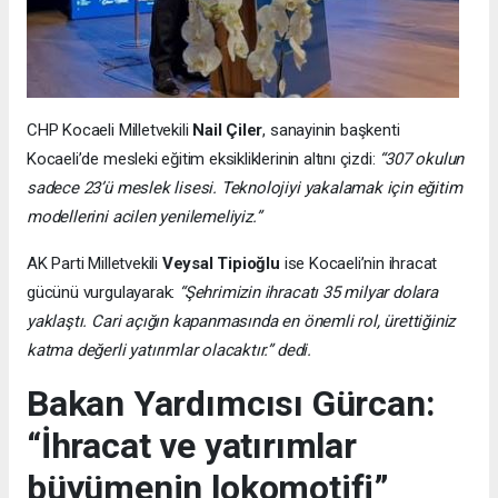
CHP Kocaeli Milletvekili
Nail Çiler
, sanayinin başkenti
Kocaeli’de mesleki eğitim eksikliklerinin altını çizdi:
“307 okulun
sadece 23’ü meslek lisesi. Teknolojiyi yakalamak için eğitim
modellerini acilen yenilemeliyiz.”
AK Parti Milletvekili
Veysal Tipioğlu
ise Kocaeli’nin ihracat
gücünü vurgulayarak:
“Şehrimizin ihracatı 35 milyar dolara
yaklaştı. Cari açığın kapanmasında en önemli rol, ürettiğiniz
katma değerli yatırımlar olacaktır.” dedi.
Bakan Yardımcısı Gürcan:
“İhracat ve yatırımlar
büyümenin lokomotifi”