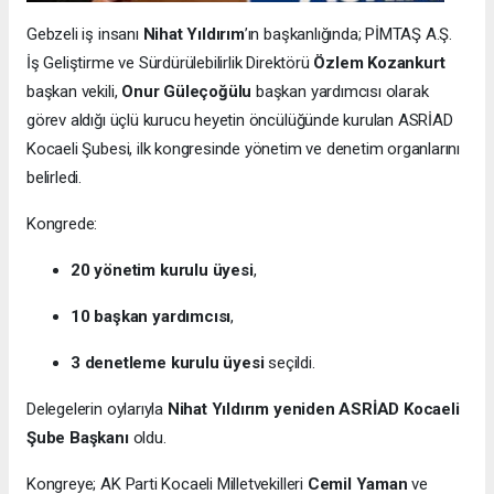
Gebzeli iş insanı
Nihat Yıldırım
’ın başkanlığında; PİMTAŞ A.Ş.
İş Geliştirme ve Sürdürülebilirlik Direktörü
Özlem Kozankurt
başkan vekili,
Onur Güleçoğülu
başkan yardımcısı olarak
görev aldığı üçlü kurucu heyetin öncülüğünde kurulan ASRİAD
Kocaeli Şubesi, ilk kongresinde yönetim ve denetim organlarını
belirledi.
Kongrede:
20 yönetim kurulu üyesi
,
10 başkan yardımcısı
,
3 denetleme kurulu üyesi
seçildi.
Delegelerin oylarıyla
Nihat Yıldırım yeniden ASRİAD Kocaeli
Şube Başkanı
oldu.
Kongreye; AK Parti Kocaeli Milletvekilleri
Cemil Yaman
ve