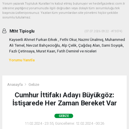
Yorum yazarak Topluluk Kuralları’nı kabul etmiş bulunuyor ve hedefgazetesi.com.tr
sitesine yaptığınız yorumunuzla ilgili doğrudan veya dolaylı tüm sorumluluğu tek
başınıza üstleniyorsunuz. Yazılan tüm yorumlardan site yönetimi hiçbir şekilde
sorumlu tutulamaz.
Mtht Tipioglu
(07.07.2026 09:22 - #73074)
Kayserili Ahmet Furkan Erkek , Fethi Okur, Nazmi Ünalmış, Muhammed
Ali Temel, Nevzat Bahçecioğlu, Alp Çelik, Çağdaş Alan, Sami Soyışık,
Fazlı Çetinsaya, Murat Kaan, Fatih Demirel ve niceleri
Yorumu Yanıtla
Anasayfa
Gebze
Cumhur İttifakı Adayı Büyükgöz:
İstişarede Her Zaman Bereket Var
GEBZE
11.02.2024 - 23:55, Güncelleme: 12.02.2024 - 00:26