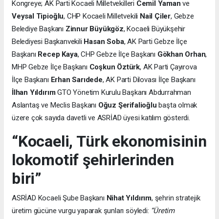
Kongreye; AK Parti Kocaeli Milletvekilleri
Cemil Yaman
ve
Veysal Tipioğlu
, CHP Kocaeli Milletvekili
Nail Çiler
, Gebze
Belediye Başkanı
Zinnur Büyükgöz
, Kocaeli Büyükşehir
Belediyesi Başkanvekili
Hasan Soba
, AK Parti Gebze İlçe
Başkanı
Recep Kaya
, CHP Gebze İlçe Başkanı
Gökhan Orhan
,
MHP Gebze İlçe Başkanı
Coşkun Öztürk
, AK Parti Çayırova
İlçe Başkanı
Erhan Sarıdede
, AK Parti Dilovası İlçe Başkanı
İlhan Yıldırım
GTO Yönetim Kurulu Başkanı Abdurrahman
Aslantaş ve Meclis Başkanı
Oğuz Şerifalioğlu
başta olmak
üzere çok sayıda davetli ve ASRİAD üyesi katılım gösterdi.
“Kocaeli, Türk ekonomisinin
lokomotif şehirlerinden
biri”
ASRİAD Kocaeli Şube Başkanı
Nihat Yıldırım
, şehrin stratejik
üretim gücüne vurgu yaparak şunları söyledi:
“Üretim