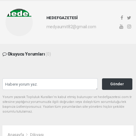
HEDEFGAZETESİ
medyaumit82@gmail.com
Okuyucu Yorumları
(0)
Gönder
Yorum yazarak Topluluk Kuralları’nı kabul etmiş bulunuyor ve hedefgazetesi.com.tr
sitesine yaptığınız yorumunuzla ilgili doğrudan veya dolaylı tüm sorumluluğu tek
başınıza üstleniyorsunuz. Yazılan tüm yorumlardan site yönetimi hiçbir şekilde
sorumlu tutulamaz.
Anasayfa
Dilovası