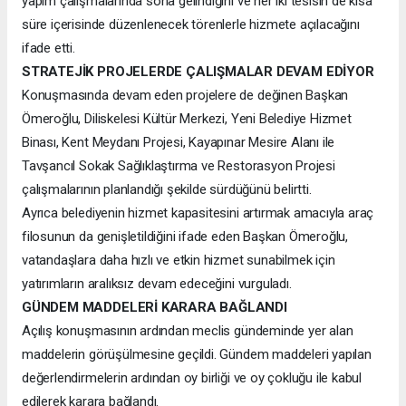
yapım çalışmalarında sona gelindiğini ve her iki tesisin de kısa
süre içerisinde düzenlenecek törenlerle hizmete açılacağını
ifade etti.
STRATEJİK PROJELERDE ÇALIŞMALAR DEVAM EDİYOR
Konuşmasında devam eden projelere de değinen Başkan
Ömeroğlu, Diliskelesi Kültür Merkezi, Yeni Belediye Hizmet
Binası, Kent Meydanı Projesi, Kayapınar Mesire Alanı ile
Tavşancıl Sokak Sağlıklaştırma ve Restorasyon Projesi
çalışmalarının planlandığı şekilde sürdüğünü belirtti.
Ayrıca belediyenin hizmet kapasitesini artırmak amacıyla araç
filosunun da genişletildiğini ifade eden Başkan Ömeroğlu,
vatandaşlara daha hızlı ve etkin hizmet sunabilmek için
yatırımların aralıksız devam edeceğini vurguladı.
GÜNDEM MADDELERİ KARARA BAĞLANDI
Açılış konuşmasının ardından meclis gündeminde yer alan
maddelerin görüşülmesine geçildi. Gündem maddeleri yapılan
değerlendirmelerin ardından oy birliği ve oy çokluğu ile kabul
edilerek karara bağlandı.