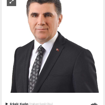
Erkek
|
Kadın
(Haberi Sesli Oku)