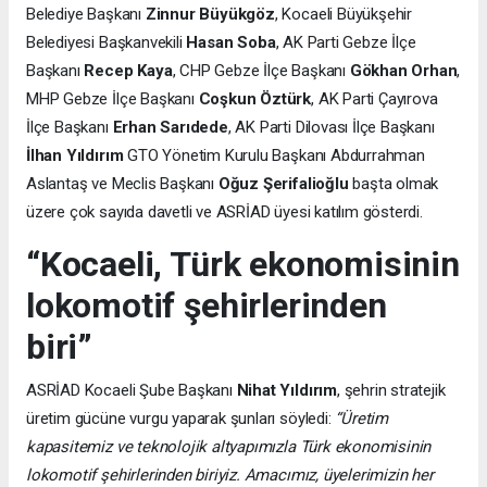
Belediye Başkanı
Zinnur Büyükgöz
, Kocaeli Büyükşehir
Belediyesi Başkanvekili
Hasan Soba
, AK Parti Gebze İlçe
Başkanı
Recep Kaya
, CHP Gebze İlçe Başkanı
Gökhan Orhan
,
MHP Gebze İlçe Başkanı
Coşkun Öztürk
, AK Parti Çayırova
İlçe Başkanı
Erhan Sarıdede
, AK Parti Dilovası İlçe Başkanı
İlhan Yıldırım
GTO Yönetim Kurulu Başkanı Abdurrahman
Aslantaş ve Meclis Başkanı
Oğuz Şerifalioğlu
başta olmak
üzere çok sayıda davetli ve ASRİAD üyesi katılım gösterdi.
“Kocaeli, Türk ekonomisinin
lokomotif şehirlerinden
biri”
ASRİAD Kocaeli Şube Başkanı
Nihat Yıldırım
, şehrin stratejik
üretim gücüne vurgu yaparak şunları söyledi:
“Üretim
kapasitemiz ve teknolojik altyapımızla Türk ekonomisinin
lokomotif şehirlerinden biriyiz. Amacımız, üyelerimizin her