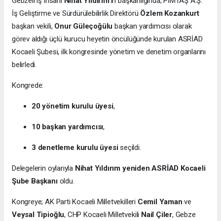
Gebzeli iş insanı
Nihat Yıldırım
’ın başkanlığında; PİMTAŞ A.Ş.
İş Geliştirme ve Sürdürülebilirlik Direktörü
Özlem Kozankurt
başkan vekili,
Onur Güleçoğülu
başkan yardımcısı olarak
görev aldığı üçlü kurucu heyetin öncülüğünde kurulan ASRİAD
Kocaeli Şubesi, ilk kongresinde yönetim ve denetim organlarını
belirledi.
Kongrede:
20 yönetim kurulu üyesi
,
10 başkan yardımcısı
,
3 denetleme kurulu üyesi
seçildi.
Delegelerin oylarıyla
Nihat Yıldırım yeniden ASRİAD Kocaeli
Şube Başkanı
oldu.
Kongreye; AK Parti Kocaeli Milletvekilleri
Cemil Yaman
ve
Veysal Tipioğlu
, CHP Kocaeli Milletvekili
Nail Çiler
, Gebze