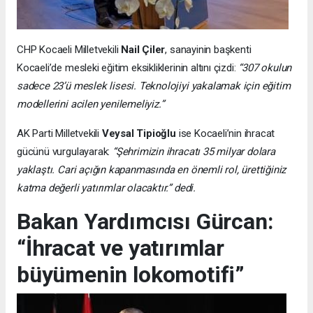
CHP Kocaeli Milletvekili
Nail Çiler
, sanayinin başkenti
Kocaeli’de mesleki eğitim eksikliklerinin altını çizdi:
“307 okulun
sadece 23’ü meslek lisesi. Teknolojiyi yakalamak için eğitim
modellerini acilen yenilemeliyiz.”
AK Parti Milletvekili
Veysal Tipioğlu
ise Kocaeli’nin ihracat
gücünü vurgulayarak:
“Şehrimizin ihracatı 35 milyar dolara
yaklaştı. Cari açığın kapanmasında en önemli rol, ürettiğiniz
katma değerli yatırımlar olacaktır.” dedi.
Bakan Yardımcısı Gürcan:
“İhracat ve yatırımlar
büyümenin lokomotifi”