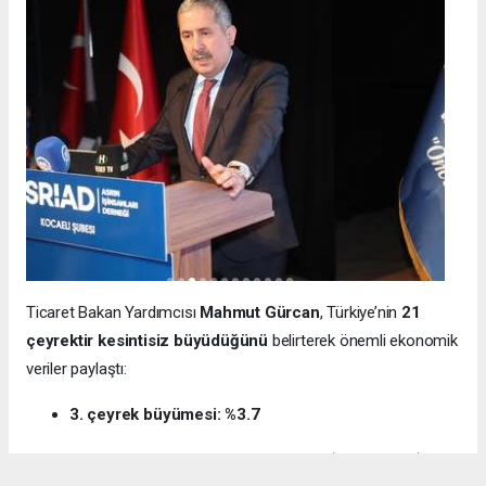
Ticaret Bakan Yardımcısı
Mahmut Gürcan
, Türkiye’nin
21
çeyrektir kesintisiz büyüdüğünü
belirterek önemli ekonomik
veriler paylaştı:
3. çeyrek büyümesi: %3.7
12 aylık ihracat: 270.6 milyar dolar (tarihi rekor)