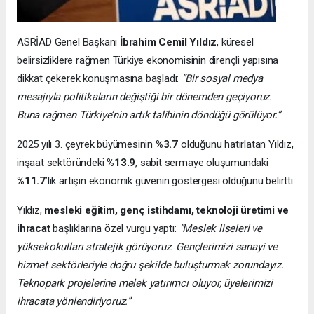
ASRİAD Genel Başkanı
İbrahim Cemil Yıldız
, küresel
belirsizliklere rağmen Türkiye ekonomisinin dirençli yapısına
dikkat çekerek konuşmasına başladı:
“Bir sosyal medya
mesajıyla politikaların değiştiği bir dönemden geçiyoruz.
Buna rağmen Türkiye’nin artık talihinin döndüğü görülüyor.”
2025 yılı 3. çeyrek büyümesinin
%3.7
olduğunu hatırlatan Yıldız,
inşaat sektöründeki
%13.9
, sabit sermaye oluşumundaki
%11.7
’lik artışın ekonomik güvenin göstergesi olduğunu belirtti.
Yıldız,
mesleki eğitim, genç istihdamı, teknoloji üretimi ve
ihracat
başlıklarına özel vurgu yaptı:
“Meslek liseleri ve
yüksekokulları stratejik görüyoruz. Gençlerimizi sanayi ve
hizmet sektörleriyle doğru şekilde buluşturmak zorundayız.
Teknopark projelerine melek yatırımcı oluyor, üyelerimizi
ihracata yönlendiriyoruz.”