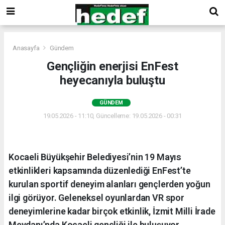
Anasayfa
Gündem
Gençliğin enerjisi EnFest
heyecanıyla buluştu
GÜNDEM
19.05.2026 - 11:10, Güncelleme: 19.05.2026 - 00:31
Kocaeli Büyükşehir Belediyesi’nin 19 Mayıs
etkinlikleri kapsamında düzenlediği EnFest’te
kurulan sportif deneyim alanları gençlerden yoğun
ilgi görüyor. Geleneksel oyunlardan VR spor
deneyimlerine kadar birçok etkinlik, İzmit Milli İrade
Meydanı’nda Kocaeli gençliği ile buluşuyor.