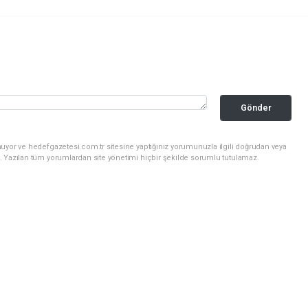
Gönder
uyor ve hedefgazetesi.com.tr sitesine yaptığınız yorumunuzla ilgili doğrudan veya
. Yazılan tüm yorumlardan site yönetimi hiçbir şekilde sorumlu tutulamaz.