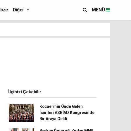
bze
Diğer
MENÜ
İlginizi Çekebilir
Kocaeli'nin Önde Gelen
İsimleri ASRİAD Kongresinde
Bir Araya Geldi
Başkan Ömeroğlu’ndan MHP