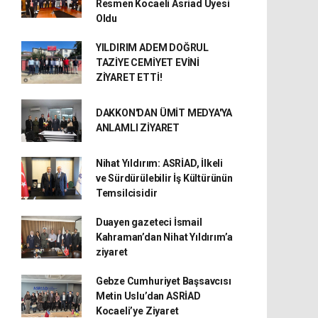
Resmen Kocaeli Asriad Üyesi
Oldu
YILDIRIM ADEM DOĞRUL
TAZİYE CEMİYET EVİNİ
ZİYARET ETTİ!
DAKKON'DAN ÜMİT MEDYA'YA
ANLAMLI ZİYARET
Nihat Yıldırım: ASRİAD, İlkeli
ve Sürdürülebilir İş Kültürünün
Temsilcisidir
Duayen gazeteci İsmail
Kahraman’dan Nihat Yıldırım’a
ziyaret
Gebze Cumhuriyet Başsavcısı
Metin Uslu’dan ASRİAD
Kocaeli’ye Ziyaret