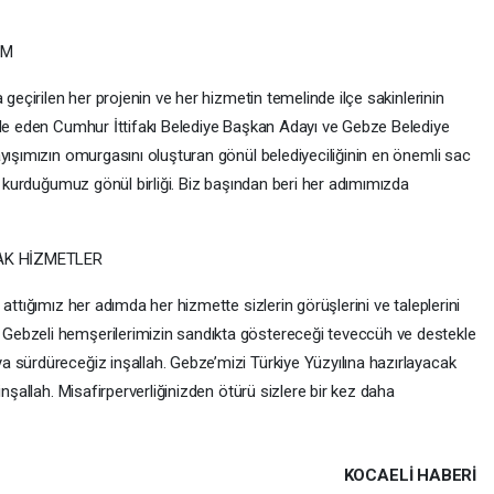
AM
 geçirilen her projenin ve her hizmetin temelinde ilçe sakinlerinin
ade eden Cumhur İttifakı Belediye Başkan Adayı ve Gebze Belediye
yışımızın omurgasını oluşturan gönül belediyeciliğinin en önemli sac
le kurduğumuz gönül birliği. Biz başından beri her adımımızda
CAK HİZMETLER
attığımız her adımda her hizmette sizlerin görüşlerini ve taleplerini
Gebzeli hemşerilerimizin sandıkta göstereceği teveccüh ve destekle
 sürdüreceğiz inşallah. Gebze’mizi Türkiye Yüzyılına hazırlayacak
inşallah. Misafirperverliğinizden ötürü sizlere bir kez daha
.
KOCAELI HABERİ