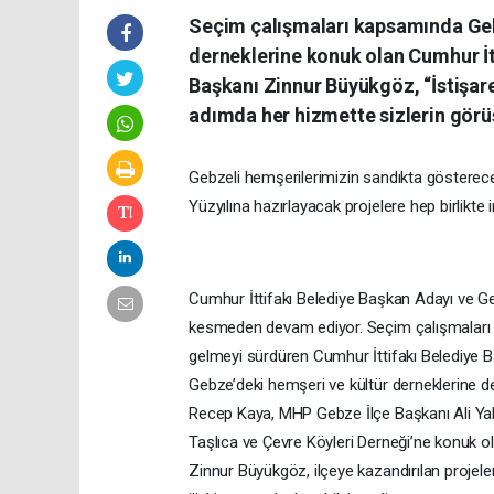
Seçim çalışmaları kapsamında Gebz
derneklerine konuk olan Cumhur İt
Başkanı Zinnur Büyükgöz, “İstişar
adımda her hizmette sizlerin görüş
Gebzeli hemşerilerimizin sandıkta gösterec
Yüzyılına hazırlayacak projelere hep birlikte
Cumhur İttifakı Belediye Başkan Adayı ve G
kesmeden devam ediyor. Seçim çalışmaları 
gelmeyi sürdüren Cumhur İttifakı Belediye Ba
Gebze’deki hemşeri ve kültür derneklerine d
Recep Kaya, MHP Gebze İlçe Başkanı Ali Yalsı
Taşlıca ve Çevre Köyleri Derneği’ne konuk 
Zinnur Büyükgöz, ilçeye kazandırılan projele