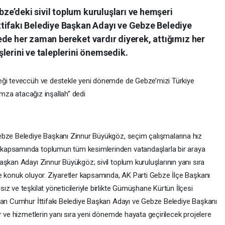
e’deki sivil toplum kuruluşları ve hemşeri
tifakı Belediye Başkan Adayı ve Gebze Belediye
ede her zaman bereket vardır diyerek, attığımız her
lerini ve taleplerini önemsedik.
eği teveccüh ve destekle yeni dönemde de Gebze’mizi Türkiye
 imza atacağız inşallah” dedi
ebze Belediye Başkanı Zinnur Büyükgöz, seçim çalışmalarına hız
kapsamında toplumun tüm kesimlerinden vatandaşlarla bir araya
şkan Adayı Zinnur Büyükgöz; sivil toplum kuruluşlarının yanı sıra
e konuk oluyor. Ziyaretler kapsamında, AK Parti Gebze İlçe Başkanı
z ve teşkilat yöneticileriyle birlikte Gümüşhane Kürtün İlçesi
olan Cumhur İttifakı Belediye Başkan Adayı ve Gebze Belediye Başkanı
r ve hizmetlerin yanı sıra yeni dönemde hayata geçirilecek projelere