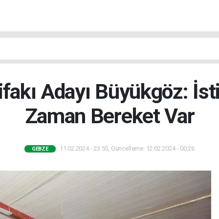
ifakı Adayı Büyükgöz: İst
Zaman Bereket Var
11.02.2024 - 23:55, Güncelleme: 12.02.2024 - 00:26
GEBZE