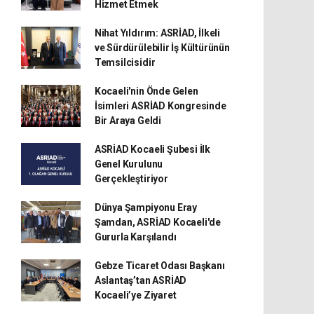
Hizmet Etmek
Nihat Yıldırım: ASRİAD, İlkeli
ve Sürdürülebilir İş Kültürünün
Temsilcisidir
Kocaeli'nin Önde Gelen
İsimleri ASRİAD Kongresinde
Bir Araya Geldi
ASRİAD Kocaeli Şubesi İlk
Genel Kurulunu
Gerçekleştiriyor
Dünya Şampiyonu Eray
Şamdan, ASRİAD Kocaeli'de
Gururla Karşılandı
Gebze Ticaret Odası Başkanı
Aslantaş’tan ASRİAD
Kocaeli’ye Ziyaret