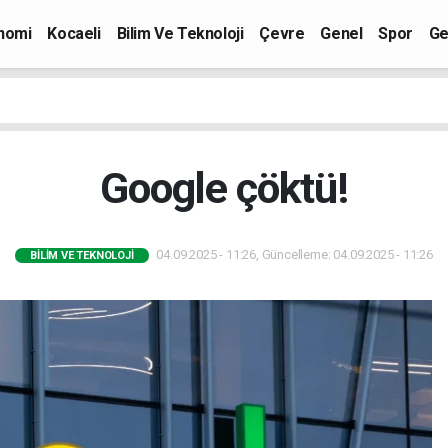
nomi
Kocaeli
Bilim Ve Teknoloji
Çevre
Genel
Spor
Ge
Google çöktü!
04.09.2025 - 11:26, Güncelleme: 04.09.2025 - 11:26
BILIM VE TEKNOLOJI