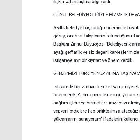
ilişkin vatandaşlara bilgi verdi.
GÖNÜL BELEDİYECİLİĞİYLE HİZMETE DEV
5 yıllık belediye başkanlığı döneminde hayata
görüş, öneri ve taleplerinin bulunduğunu if
Başkanı Zinnur Büyükgöz, “Belediyecilik anla
ayağı şeffaflık ve siz değerli kardeşlerimiz
istişareye ayrı bir kıymet ve önem verdik.
GEBZE’MİZİ TÜRKİYE YÜZYILINA TAŞIYA
İstişarede her zaman bereket vardır diyerek, 
önemsedik. Yeni dönemde de inanıyorum ki 
sağlam işlere ve hizmetlere imzamızı atmaya
yepyeni projelere hep birlikte imza atacağız 
şükranlarımı sunuyorum” ifadelerini kullandı