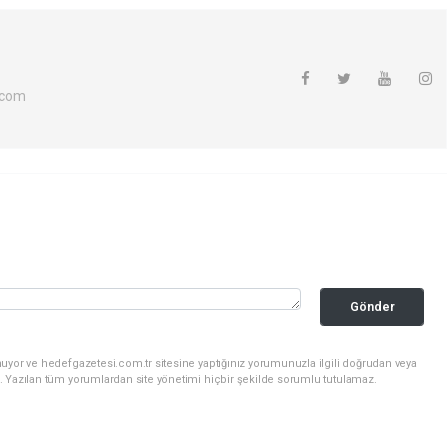
.com
Gönder
uyor ve hedefgazetesi.com.tr sitesine yaptığınız yorumunuzla ilgili doğrudan veya
. Yazılan tüm yorumlardan site yönetimi hiçbir şekilde sorumlu tutulamaz.