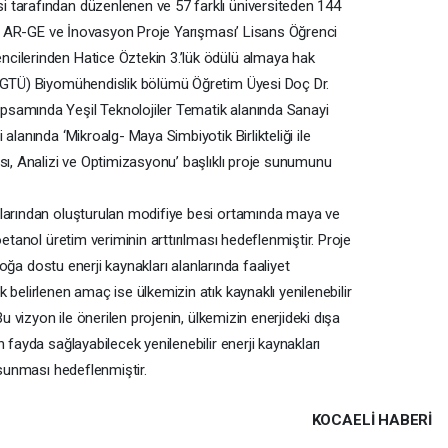
 tarafından düzenlenen ve 57 farklı üniversiteden 144
klı AR-GE ve İnovasyon Proje Yarışması’ Lisans Öğrenci
cilerinden Hatice Öztekin 3.’lük ödülü almaya hak
i(GTÜ) Biyomühendislik bölümü Öğretim Üyesi Doç Dr.
samında Yeşil Teknolojiler Tematik alanında Sanayi
alanında ‘Mikroalg- Maya Simbiyotik Birlikteliği ile
sı, Analizi ve Optimizasyonu’ başlıklı proje sunumunu
klarından oluşturulan modifiye besi ortamında maya ve
oetanol üretim veriminin arttırılması hedeflenmiştir. Proje
 doğa dostu enerji kaynakları alanlarında faaliyet
 belirlenen amaç ise ülkemizin atık kaynaklı yenilenebilir
Bu vizyon ile önerilen projenin, ülkemizin enerjideki dışa
 fayda sağlayabilecek yenilenebilir enerji kaynakları
 sunması hedeflenmiştir.
KOCAELI HABERİ