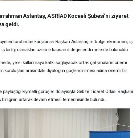
rrahman Aslantaş, ASRİAD Kocaeli Şubesi’ni ziyaret
a geldi.
yeleri tarafından karşılanan Başkan Aslantaş ile bölge ekonomisi, iş
ş birliği olanakları üzerine kapsamlı değerlendirmelerde bulunuldu.
rüşmede, yerel kalkınmaya katkı sağlayacak ortak çalışmaların önemi
plum kuruluşları arasındaki diyaloğun güçlendirilmesi adına önemli bir
 ve paylaştığı kıymetli görüşler dolayısıyla Gebze Ticaret Odası Başkanı
 birliğinin artarak devam etmesi temennisinde bulundu.