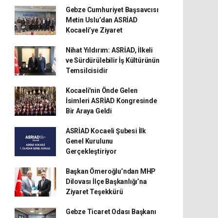
Gebze Cumhuriyet Başsavcısı
Metin Uslu’dan ASRİAD
Kocaeli’ye Ziyaret
Nihat Yıldırım: ASRİAD, İlkeli
ve Sürdürülebilir İş Kültürünün
Temsilcisidir
Kocaeli'nin Önde Gelen
İsimleri ASRİAD Kongresinde
Bir Araya Geldi
ASRİAD Kocaeli Şubesi İlk
Genel Kurulunu
Gerçekleştiriyor
Başkan Ömeroğlu’ndan MHP
Dilovası İlçe Başkanlığı’na
Ziyaret Teşekkürü
Gebze Ticaret Odası Başkanı