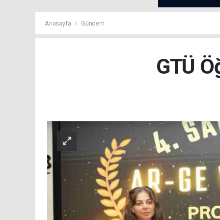
Anasayfa
Gündem
GTÜ Öğ