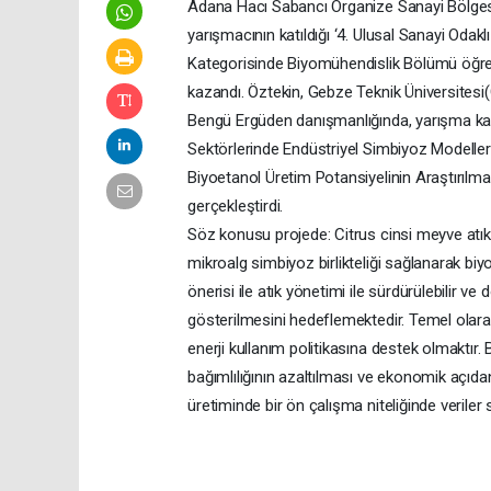
Adana Hacı Sabancı Organize Sanayi Bölgesi
yarışmacının katıldığı ‘4. Ulusal Sanayi Oda
Kategorisinde Biyomühendislik Bölümü öğren
kazandı. Öztekin, Gebze Teknik Üniversites
Bengü Ergüden danışmanlığında, yarışma kap
Sektörlerinde Endüstriyel Simbiyoz Modelleri 
Biyoetanol Üretim Potansiyelinin Araştırılma
gerçekleştirdi.
Söz konusu projede: Citrus cinsi meyve atı
mikroalg simbiyoz birlikteliği sağlanarak biy
önerisi ile atık yönetimi ile sürdürülebilir ve
gösterilmesini hedeflemektedir. Temel olarak
enerji kullanım politikasına destek olmaktır. 
bağımlılığının azaltılması ve ekonomik açıdan
üretiminde bir ön çalışma niteliğinde veriler