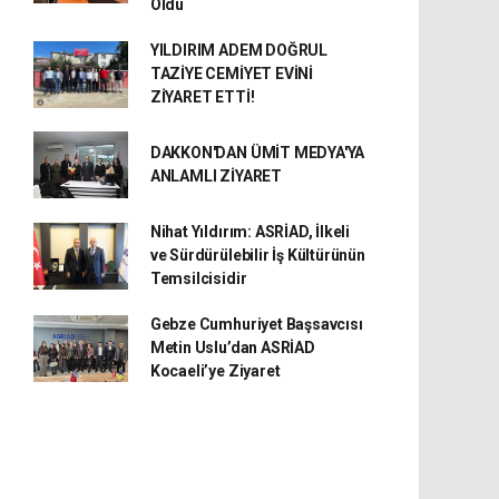
Oldu
YILDIRIM ADEM DOĞRUL
TAZİYE CEMİYET EVİNİ
ZİYARET ETTİ!
DAKKON'DAN ÜMİT MEDYA'YA
ANLAMLI ZİYARET
Nihat Yıldırım: ASRİAD, İlkeli
ve Sürdürülebilir İş Kültürünün
Temsilcisidir
Gebze Cumhuriyet Başsavcısı
Metin Uslu’dan ASRİAD
Kocaeli’ye Ziyaret