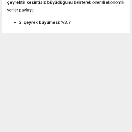
çeyrektir kesintisiz büyüdüğünü
belirterek önemli ekonomik
veriler paylaştı:
3. çeyrek büyümesi: %3.7
12 aylık ihracat: 270.6 milyar dolar (tarihi rekor)
Milli gelir: 1 trilyon 538 milyar dolar
Gürcan ayrıca e-ticaret hacminin
136 milyar TL’den 3 trilyon
TL’ye
yükseldiğini, bugün
600 bin işletmenin
e-ticarette aktif
olduğunu söyledi.
Kocaeli’nin dış ticaret verilerine de dikkat çeken
Gürcan:
“2024’te ihracat %7.3 artarak 32 milyar dolara ulaştı.
İhracatın ithalatı karşılama oranı 2025’te %87.5’e yükseldi. Bu
tablo Kocaeli’nin üretim gücünü net şekilde ortaya koyuyor.”
Bağış: “Türkiye, dünyanın