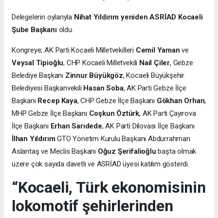
Delegelerin oylarıyla
Nihat Yıldırım yeniden ASRİAD Kocaeli
Şube Başkanı
oldu.
Kongreye; AK Parti Kocaeli Milletvekilleri
Cemil Yaman
ve
Veysal Tipioğlu
, CHP Kocaeli Milletvekili
Nail Çiler
, Gebze
Belediye Başkanı
Zinnur Büyükgöz
, Kocaeli Büyükşehir
Belediyesi Başkanvekili
Hasan Soba
, AK Parti Gebze İlçe
Başkanı
Recep Kaya
, CHP Gebze İlçe Başkanı
Gökhan Orhan
,
MHP Gebze İlçe Başkanı
Coşkun Öztürk
, AK Parti Çayırova
İlçe Başkanı
Erhan Sarıdede
, AK Parti Dilovası İlçe Başkanı
İlhan Yıldırım
GTO Yönetim Kurulu Başkanı Abdurrahman
Aslantaş ve Meclis Başkanı
Oğuz Şerifalioğlu
başta olmak
üzere çok sayıda davetli ve ASRİAD üyesi katılım gösterdi.
“Kocaeli, Türk ekonomisinin
lokomotif şehirlerinden