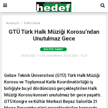
Anasayfa
Kültür-Sanat
GTÜ Türk Halk Müziği Korosu’ndan
Unutulmaz Gece
KÜLTÜR-SANAT
24.05.2026 - 11:05, Güncelleme: 24.05.2026 - 13:21
Gebze Teknik Üniversitesi (GTÜ) Türk Halk Müziği
Korosu ve Toplumsal Katkı Koordinatörlüğü iş
birliğiyle bu yıl dördüncüsü gerçekleştirilen Halk
Müziği Korosu konseri unutulmaz bir gece yaşattı.
GTÜ Kongre ve Kültür Merkezi Beyaz Salon’da 21
Mayıs Perşembe günü gerçekleştirilen konserde