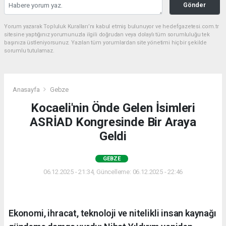
Gönder
Yorum yazarak Topluluk Kuralları’nı kabul etmiş bulunuyor ve hedefgazetesi.com.tr
sitesine yaptığınız yorumunuzla ilgili doğrudan veya dolaylı tüm sorumluluğu tek
başınıza üstleniyorsunuz. Yazılan tüm yorumlardan site yönetimi hiçbir şekilde
sorumlu tutulamaz.
Anasayfa
Gebze
Kocaeli'nin Önde Gelen İsimleri
ASRİAD Kongresinde Bir Araya
Geldi
GEBZE
06.12.2025 - 21:34, Güncelleme: 06.12.2025 - 22:46
Ekonomi, ihracat, teknoloji ve nitelikli insan kaynağı