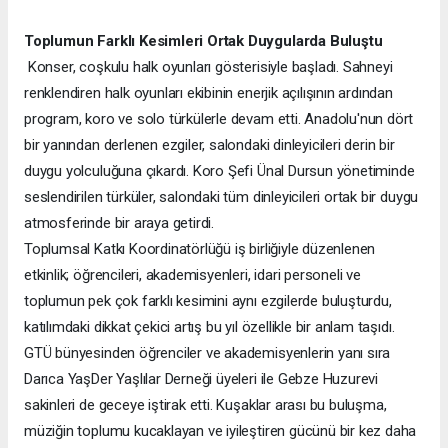
Toplumun Farklı Kesimleri Ortak Duygularda Buluştu
Konser, coşkulu halk oyunları gösterisiyle başladı. Sahneyi
renklendiren halk oyunları ekibinin enerjik açılışının ardından
program, koro ve solo türkülerle devam etti. Anadolu'nun dört
bir yanından derlenen ezgiler, salondaki dinleyicileri derin bir
duygu yolculuğuna çıkardı. Koro Şefi Ünal Dursun yönetiminde
seslendirilen türküler, salondaki tüm dinleyicileri ortak bir duygu
atmosferinde bir araya getirdi.
Toplumsal Katkı Koordinatörlüğü iş birliğiyle düzenlenen
etkinlik; öğrencileri, akademisyenleri, idari personeli ve
toplumun pek çok farklı kesimini aynı ezgilerde buluşturdu,
katılımdaki dikkat çekici artış bu yıl özellikle bir anlam taşıdı.
GTÜ bünyesinden öğrenciler ve akademisyenlerin yanı sıra
Darıca YaşDer Yaşlılar Derneği üyeleri ile Gebze Huzurevi
sakinleri de geceye iştirak etti. Kuşaklar arası bu buluşma,
müziğin toplumu kucaklayan ve iyileştiren gücünü bir kez daha