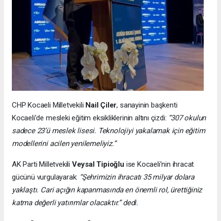
CHP Kocaeli Milletvekili
Nail Çiler
, sanayinin başkenti
Kocaeli’de mesleki eğitim eksikliklerinin altını çizdi:
“307 okulun
sadece 23’ü meslek lisesi. Teknolojiyi yakalamak için eğitim
modellerini acilen yenilemeliyiz.”
AK Parti Milletvekili
Veysal Tipioğlu
ise Kocaeli’nin ihracat
gücünü vurgulayarak:
“Şehrimizin ihracatı 35 milyar dolara
yaklaştı. Cari açığın kapanmasında en önemli rol, ürettiğiniz
katma değerli yatırımlar olacaktır.” dedi.