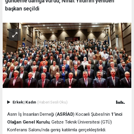
gündeme damga vurdu; Nihat Yıldırım yeniden
başkan seçildi
Erkek
|
Kadın
(Haberi Sesli Oku)
Asrın İş İnsanları Derneği (
ASRİAD
) Kocaeli Şubesi’nin
1’inci
Olağan Genel Kurulu
, Gebze Teknik Üniversitesi (GTÜ)
Konferans Salonu’nda geniş katılımla gerçekleştirildi.