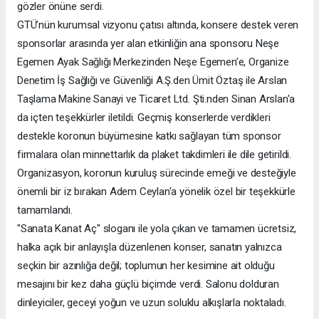
gözler önüne serdi.
GTÜ’nün kurumsal vizyonu çatısı altında, konsere destek veren
sponsorlar arasında yer alan etkinliğin ana sponsoru Neşe
Egemen Ayak Sağlığı Merkezinden Neşe Egemen’e, Organize
Denetim İş Sağlığı ve Güvenliği A.Ş.den Ümit Öztaş ile Arslan
Taşlama Makine Sanayi ve Ticaret Ltd. Şti.nden Sinan Arslan'a
da içten teşekkürler iletildi. Geçmiş konserlerde verdikleri
destekle koronun büyümesine katkı sağlayan tüm sponsor
firmalara olan minnettarlık da plaket takdimleri ile dile getirildi.
Organizasyon, koronun kuruluş sürecinde emeği ve desteğiyle
önemli bir iz bırakan Adem Ceylan'a yönelik özel bir teşekkürle
tamamlandı.
"Sanata Kanat Aç" sloganı ile yola çıkan ve tamamen ücretsiz,
halka açık bir anlayışla düzenlenen konser, sanatın yalnızca
seçkin bir azınlığa değil; toplumun her kesimine ait olduğu
mesajını bir kez daha güçlü biçimde verdi. Salonu dolduran
dinleyiciler, geceyi yoğun ve uzun soluklu alkışlarla noktaladı.