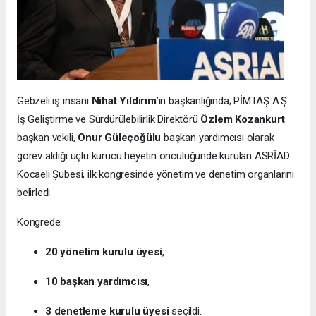
Gebzeli iş insanı
Nihat Yıldırım
’ın başkanlığında; PİMTAŞ A.Ş.
İş Geliştirme ve Sürdürülebilirlik Direktörü
Özlem Kozankurt
başkan vekili,
Onur Güleçoğülu
başkan yardımcısı olarak
görev aldığı üçlü kurucu heyetin öncülüğünde kurulan ASRİAD
Kocaeli Şubesi, ilk kongresinde yönetim ve denetim organlarını
belirledi.
Kongrede:
20 yönetim kurulu üyesi
,
10 başkan yardımcısı
,
3 denetleme kurulu üyesi
seçildi.