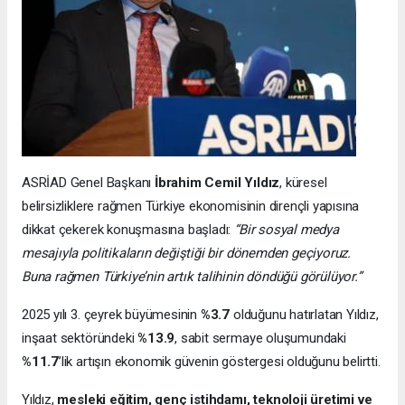
ASRİAD Genel Başkanı
İbrahim Cemil Yıldız
, küresel
belirsizliklere rağmen Türkiye ekonomisinin dirençli yapısına
dikkat çekerek konuşmasına başladı:
“Bir sosyal medya
mesajıyla politikaların değiştiği bir dönemden geçiyoruz.
Buna rağmen Türkiye’nin artık talihinin döndüğü görülüyor.”
2025 yılı 3. çeyrek büyümesinin
%3.7
olduğunu hatırlatan Yıldız,
inşaat sektöründeki
%13.9
, sabit sermaye oluşumundaki
%11.7
’lik artışın ekonomik güvenin göstergesi olduğunu belirtti.
Yıldız,
mesleki eğitim, genç istihdamı, teknoloji üretimi ve