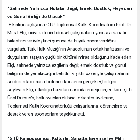
“Sahnede Yalnızca Notalar Değil; Emek, Dostluk, Heyecan
ve Gönül Birliği de Olacak.”
Etkinliğin açılışında GTÜ Toplumsal Katkı Koordinatörü Prof. Dr.
Meral Elçi, üniversitenin bilimsel çalışmaların yanı sıra sanatın
birleştirici ve iyileştirici gücüne de büyük önem verdiğini
vurguladı. Türk Halk Müziği’nin Anadolu’nun ortak hafızasını ve
duygularını taşıyan güçlü bir kültürel miras olduğunu ifade eden
Elçi, sahnede yalnızca ezgilerin değil; emek, dostluk ve gönül
birliğinin de yer alacağını belirtti. İki yıldır özveriyle çalışmalarını
sürdüren koronun dördüncü konserini gerçekleştirdiğini
söyleyen Elçi, etkinliğin hazırlanmasında emeği geçen koro şefi
Ünal Dursun’a, halk oyunları ekibine, orkestra üyelerine,
Toplumsal Katkı Koordinatörlüğü çalışanlarına, öğrencilere ve
destek veren sponsorlara teşekkür etti.
“GTÜ Kampüsümüz, Kültürle, Sanatla, Evrensel ve Milli