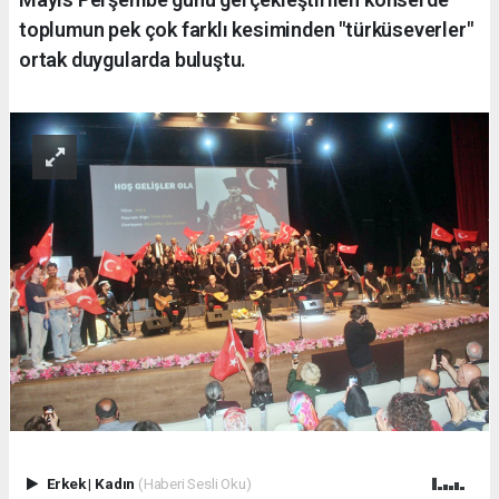
toplumun pek çok farklı kesiminden "türküseverler"
ortak duygularda buluştu.
Erkek
|
Kadın
(Haberi Sesli Oku)