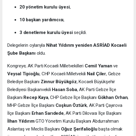
20 yönetim kurulu üyesi
,
10 başkan yardımcısı
,
3 denetleme kurulu üyesi
seçildi.
Delegelerin oylarıyla
Nihat Yıldırım yeniden ASRİAD Kocaeli
Şube Başkanı
oldu.
Kongreye; AK Parti Kocaeli Milletvekilleri
Cemil Yaman
ve
Veysal Tipioğlu
, CHP Kocaeli Milletvekili
Nail Çiler
, Gebze
Belediye Başkanı
Zinnur Büyükgöz
, Kocaeli Büyükşehir
Belediyesi Başkanvekili
Hasan Soba
, AK Parti Gebze İlçe
Başkanı
Recep Kaya
, CHP Gebze İlçe Başkanı
Gökhan Orhan
,
MHP Gebze İlçe Başkanı
Coşkun Öztürk
, AK Parti Çayırova
İlçe Başkanı
Erhan Sarıdede
, AK Parti Dilovası İlçe Başkanı
İlhan Yıldırım
GTO Yönetim Kurulu Başkanı Abdurrahman
Aslantaş ve Meclis Başkanı
Oğuz Şerifalioğlu
başta olmak