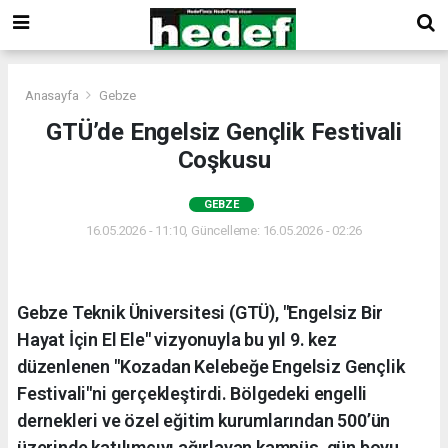
Anasayfa
Gebze
GTÜ’de Engelsiz Gençlik Festivali
Coşkusu
GEBZE
16.05.2026 - 11:10, Güncelleme: 16.05.2026 - 02:26
Gebze Teknik Üniversitesi (GTÜ), "Engelsiz Bir
Hayat İçin El Ele" vizyonuyla bu yıl 9. kez
düzenlenen "Kozadan Kelebeğe Engelsiz Gençlik
Festivali"ni gerçekleştirdi. Bölgedeki engelli
dernekleri ve özel eğitim kurumlarından 500’ün
üzerinde katılımcıyı ağırlayan kampüs, gün boyu