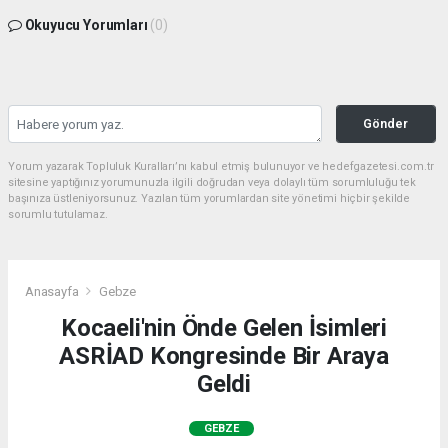
Okuyucu Yorumları
(0)
Gönder
Yorum yazarak Topluluk Kuralları’nı kabul etmiş bulunuyor ve hedefgazetesi.com.tr
sitesine yaptığınız yorumunuzla ilgili doğrudan veya dolaylı tüm sorumluluğu tek
başınıza üstleniyorsunuz. Yazılan tüm yorumlardan site yönetimi hiçbir şekilde
sorumlu tutulamaz.
Anasayfa
Gebze
Kocaeli'nin Önde Gelen İsimleri
ASRİAD Kongresinde Bir Araya
Geldi
GEBZE