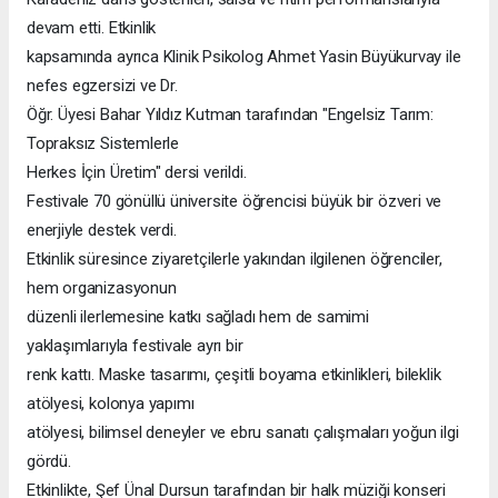
devam etti. Etkinlik
kapsamında ayrıca Klinik Psikolog Ahmet Yasin Büyükurvay ile
nefes egzersizi ve Dr.
Öğr. Üyesi Bahar Yıldız Kutman tarafından "Engelsiz Tarım:
Topraksız Sistemlerle
Herkes İçin Üretim" dersi verildi.
Festivale 70 gönüllü üniversite öğrencisi büyük bir özveri ve
enerjiyle destek verdi.
Etkinlik süresince ziyaretçilerle yakından ilgilenen öğrenciler,
hem organizasyonun
düzenli ilerlemesine katkı sağladı hem de samimi
yaklaşımlarıyla festivale ayrı bir
renk kattı. Maske tasarımı, çeşitli boyama etkinlikleri, bileklik
atölyesi, kolonya yapımı
atölyesi, bilimsel deneyler ve ebru sanatı çalışmaları yoğun ilgi
gördü.
Etkinlikte, Şef Ünal Dursun tarafından bir halk müziği konseri