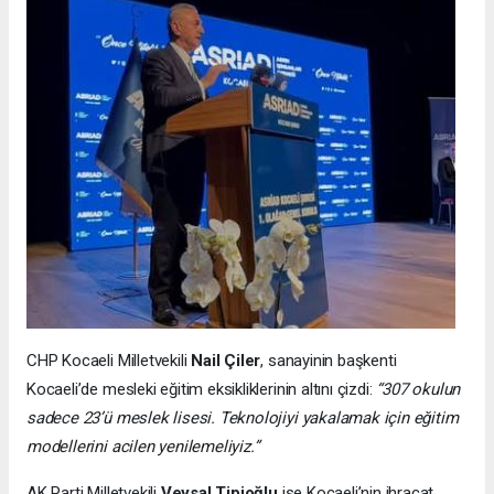
CHP Kocaeli Milletvekili
Nail Çiler
, sanayinin başkenti
Kocaeli’de mesleki eğitim eksikliklerinin altını çizdi:
“307 okulun
sadece 23’ü meslek lisesi. Teknolojiyi yakalamak için eğitim
modellerini acilen yenilemeliyiz.”
AK Parti Milletvekili
Veysal Tipioğlu
ise Kocaeli’nin ihracat