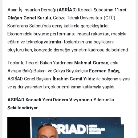
Asrın İş İnsanları Derneği (
ASRİAD
) Kocaeli Şubesi’nin
1’inci
Olağan Genel Kurulu
, Gebze Teknik Üniversitesi (GTÜ)
Konferans Salonu’nda geniş katılımla gerçekleştirildi.
Ekonomideki büyüme performansı, ihracat rakamları, mesleki
eğitim ve teknoloji yatırımları toplantının ana başlıklarını
oluştururken, kongrede derneğin yönetim kadrosu da belirlendi.
Toplantı, Ticaret Bakan Yardımcısı
Mahmut Gürcan
, eski
Avrupa Birliği Bakanı ve Çekya Büyükelçisi
Egemen Bağış
,
ASRİAD Genel Başkanı
İbrahim Cemil Yıldız
ile bölgenin siyasi
ve iş dünyasından birçok önemli ismin katılımıyla yapıldı.
ASRİAD Kocaeli Yeni Dönem Vizyonunu Yıldırım’la
Şekillendiriyor