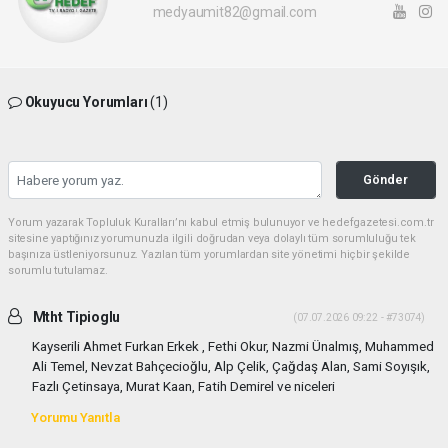
medyaumit82@gmail.com
Okuyucu Yorumları
(1)
Gönder
Yorum yazarak Topluluk Kuralları’nı kabul etmiş bulunuyor ve hedefgazetesi.com.tr
sitesine yaptığınız yorumunuzla ilgili doğrudan veya dolaylı tüm sorumluluğu tek
başınıza üstleniyorsunuz. Yazılan tüm yorumlardan site yönetimi hiçbir şekilde
sorumlu tutulamaz.
Mtht Tipioglu
(07.07.2026 09:22 - #73074)
Kayserili Ahmet Furkan Erkek , Fethi Okur, Nazmi Ünalmış, Muhammed
Ali Temel, Nevzat Bahçecioğlu, Alp Çelik, Çağdaş Alan, Sami Soyışık,
Fazlı Çetinsaya, Murat Kaan, Fatih Demirel ve niceleri
Yorumu Yanıtla