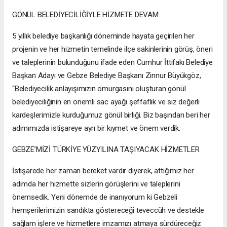
GÖNÜL BELEDİYECİLİĞİYLE HİZMETE DEVAM
5 yıllık belediye başkanlığı döneminde hayata geçirilen her
projenin ve her hizmetin temelinde ilçe sakinlerinin görüş, öneri
ve taleplerinin bulunduğunu ifade eden Cumhur İttifakı Belediye
Başkan Adayı ve Gebze Belediye Başkanı Zinnur Büyükgöz,
“Belediyecilik anlayışımızın omurgasını oluşturan gönül
belediyeciliğinin en önemli sac ayağı şeffaflık ve siz değerli
kardeşlerimizle kurduğumuz gönül birliği. Biz başından beri her
adımımızda istişareye ayrı bir kıymet ve önem verdik.
GEBZE’MİZİ TÜRKİYE YÜZYILINA TAŞIYACAK HİZMETLER
İstişarede her zaman bereket vardır diyerek, attığımız her
adımda her hizmette sizlerin görüşlerini ve taleplerini
önemsedik. Yeni dönemde de inanıyorum ki Gebzeli
hemşerilerimizin sandıkta göstereceği teveccüh ve destekle
sağlam işlere ve hizmetlere imzamızı atmaya sürdüreceğiz