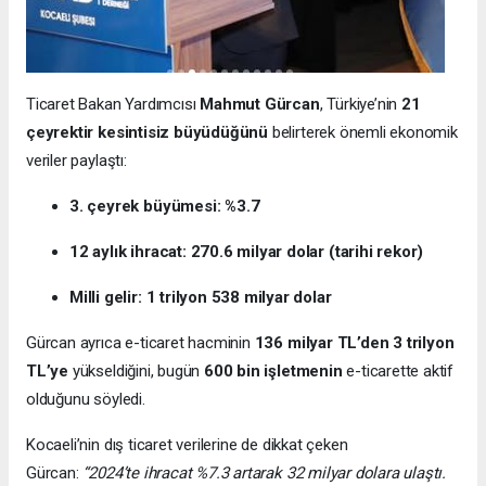
Ticaret Bakan Yardımcısı
Mahmut Gürcan
, Türkiye’nin
21
çeyrektir kesintisiz büyüdüğünü
belirterek önemli ekonomik
veriler paylaştı:
3. çeyrek büyümesi: %3.7
12 aylık ihracat: 270.6 milyar dolar (tarihi rekor)
Milli gelir: 1 trilyon 538 milyar dolar
Gürcan ayrıca e-ticaret hacminin
136 milyar TL’den 3 trilyon
TL’ye
yükseldiğini, bugün
600 bin işletmenin
e-ticarette aktif
olduğunu söyledi.
Kocaeli’nin dış ticaret verilerine de dikkat çeken
Gürcan:
“2024’te ihracat %7.3 artarak 32 milyar dolara ulaştı.