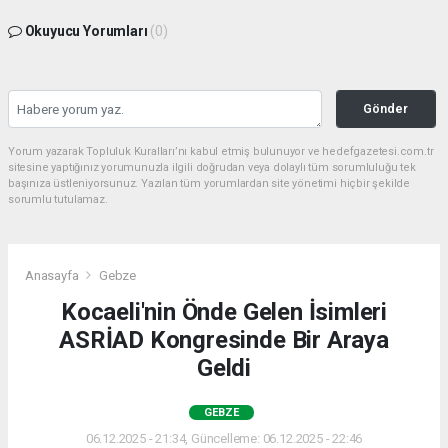
Okuyucu Yorumları
(0)
Gönder
Yorum yazarak Topluluk Kuralları’nı kabul etmiş bulunuyor ve hedefgazetesi.com.tr
sitesine yaptığınız yorumunuzla ilgili doğrudan veya dolaylı tüm sorumluluğu tek
başınıza üstleniyorsunuz. Yazılan tüm yorumlardan site yönetimi hiçbir şekilde
sorumlu tutulamaz.
Anasayfa
Gebze
Kocaeli'nin Önde Gelen İsimleri
ASRİAD Kongresinde Bir Araya
Geldi
GEBZE
06.12.2025 - 21:34, Güncelleme: 06.12.2025 - 22:46