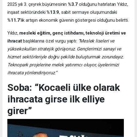
2025 yılı 3. çeyrek büyümesinin
%3.7
olduğunu hatırlatan Yıldız,
inşaat sektöründeki
%13.9
, sabit sermaye oluşumundaki
%11.7
’lik artışın ekonomik güvenin göstergesi olduğunu belirtti.
Yıldız,
mesleki eğitim, genç istihdamı, teknoloji üretimi ve
ihracat
başlıklarına özel vurgu yaptı:
“Meslek liseleri ve
yüksekokulları stratejik görüyoruz. Gençlerimizi sanayi ve
hizmet sektörleriyle doğru şekilde buluşturmak zorundayız.
Teknopark projelerine melek yatırımcı oluyor, üyelerimizi
ihracata yönlendiriyoruz.”
Soba: “Kocaeli ülke olarak
ihracata girse ilk elliye
girer”