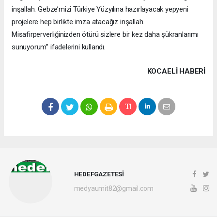
inşallah. Gebze’mizi Türkiye Yüzyılına hazırlayacak yepyeni
projelere hep birlikte imza atacağız inşallah.
Misafirperverliğinizden ötürü sizlere bir kez daha şükranlarımı
sunuyorum” ifadelerini kullandı.
KOCAELI HABERİ
HEDEFGAZETESİ
medyaumit82@gmail.com