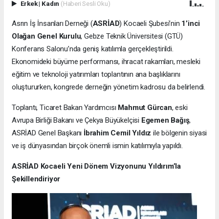
Erkek
|
Kadın
(Haberi Sesli Oku)
Asrın İş İnsanları Derneği (
ASRİAD
) Kocaeli Şubesi’nin
1’inci
Olağan Genel Kurulu
, Gebze Teknik Üniversitesi (GTÜ)
Konferans Salonu’nda geniş katılımla gerçekleştirildi.
Ekonomideki büyüme performansı, ihracat rakamları, mesleki
eğitim ve teknoloji yatırımları toplantının ana başlıklarını
oluştururken, kongrede derneğin yönetim kadrosu da belirlendi.
Toplantı, Ticaret Bakan Yardımcısı
Mahmut Gürcan
, eski
Avrupa Birliği Bakanı ve Çekya Büyükelçisi
Egemen Bağış
,
ASRİAD Genel Başkanı
İbrahim Cemil Yıldız
ile bölgenin siyasi
ve iş dünyasından birçok önemli ismin katılımıyla yapıldı.
ASRİAD Kocaeli Yeni Dönem Vizyonunu Yıldırım’la
Şekillendiriyor