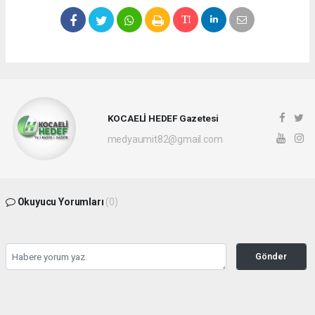
KOCAELİ HEDEF Gazetesi
medyaumit82@gmail.com
Okuyucu Yorumları
(0)
Gönder
Yorum yazarak Topluluk Kuralları’nı kabul etmiş bulunuyor ve hedefgazetesi.com.tr
sitesine yaptığınız yorumunuzla ilgili doğrudan veya dolaylı tüm sorumluluğu tek
başınıza üstleniyorsunuz. Yazılan tüm yorumlardan site yönetimi hiçbir şekilde