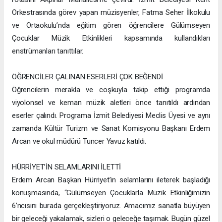
Orkestrasında görev yapan müzisyenler, Fatma Seher İlkokulu
ve Ortaokulu’nda eğitim gören öğrencilere Gülümseyen
Çocuklar Müzik Etkinlikleri kapsamında kullandıkları
enstrümanları tanıttılar.
ÖĞRENCİLER ÇALINAN ESERLERİ ÇOK BEĞENDİ
Öğrencilerin merakla ve coşkuyla takip ettiği programda
viyolonsel ve keman müzik aletleri önce tanıtıldı ardından
eserler çalındı. Programa İzmit Belediyesi Meclis Üyesi ve aynı
zamanda Kültür Turizm ve Sanat Komisyonu Başkanı Erdem
Arcan ve okul müdürü Tuncer Yavuz katıldı.
HÜRRİYET’İN SELAMLARINI İLETTİ
Erdem Arcan Başkan Hürriyet’in selamlarını ileterek başladığı
konuşmasında, “Gülümseyen Çocuklarla Müzik Etkinliğimizin
6’ncısını burada gerçekleştiriyoruz. Amacımız sanatla büyüyen
bir geleceği yakalamak, sizleri o geleceğe taşımak. Bugün güzel