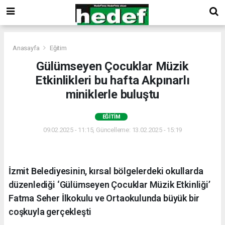
Anasayfa
Eğitim
Gülümseyen Çocuklar Müzik
Etkinlikleri bu hafta Akpınarlı
miniklerle buluştu
EĞITIM
09.02.2025 - 11:15, Güncelleme: 13.02.2025 - 15:19
İzmit Belediyesinin, kırsal bölgelerdeki okullarda
düzenlediği ‘Gülümseyen Çocuklar Müzik Etkinliği’
Fatma Seher İlkokulu ve Ortaokulunda büyük bir
coşkuyla gerçekleşti