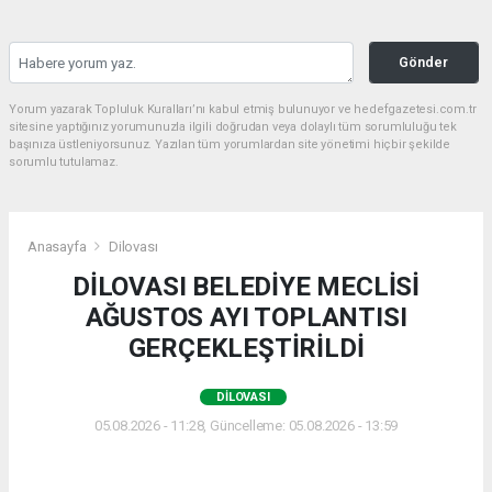
Gönder
Yorum yazarak Topluluk Kuralları’nı kabul etmiş bulunuyor ve hedefgazetesi.com.tr
sitesine yaptığınız yorumunuzla ilgili doğrudan veya dolaylı tüm sorumluluğu tek
başınıza üstleniyorsunuz. Yazılan tüm yorumlardan site yönetimi hiçbir şekilde
sorumlu tutulamaz.
Anasayfa
Dilovası
DİLOVASI BELEDİYE MECLİSİ
AĞUSTOS AYI TOPLANTISI
GERÇEKLEŞTİRİLDİ
DILOVASI
05.08.2026 - 11:28, Güncelleme: 05.08.2026 - 13:59