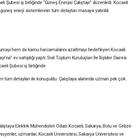
li Şubesi iş birliğinde “Güneş Enerjisi Çalıştayı” düzenledi. Kocaeli
üneş enerji sistemlerinin tüm detayları masaya yatırıldı.
orumayı hem de kamu harcamalarını azaltmayı hedefleyen Kocaeli
’na” ev sahipliği yaptı. Sivil Toplum Kuruluşları İle İlişkiler Dairesi
aeli Şubesi iş birliğinde
ri tüm detayları ile konuşuldu. Çalıştaya alanında uzman pek çok
lıştaya Elektrik Mühendisleri Odası Kocaeli, Sakarya, Bolu ve Gebze
demisyenler, uzmanlar, Kocaeli Üniversitesi, Sakarya Üniversitesi ve