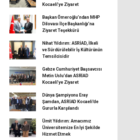
Kocaeli’ye Ziyaret
Başkan Ömeroğlu’ndan MHP
Dilovası İlçe Başkanlığı’na
Ziyaret Teşekkürü
Nihat Yıldırım: ASRİAD, İlkeli
ve Sürdürülebilir İş Kültürünün
Temsilcisidir
Gebze Cumhuriyet Başsavcısı
Metin Uslu’dan ASRİAD
Kocaeli’ye Ziyaret
Dünya Şampiyonu Eray
Şamdan, ASRİAD Kocaeli'de
Gururla Karşılandı
Ümit Yıldırım: Amacımız
Üniversitemize En İyi Şekilde
Hizmet Etmek