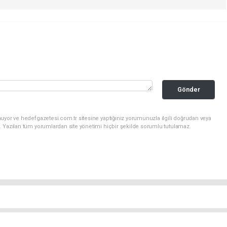
Gönder
uyor ve hedefgazetesi.com.tr sitesine yaptığınız yorumunuzla ilgili doğrudan veya
. Yazılan tüm yorumlardan site yönetimi hiçbir şekilde sorumlu tutulamaz.