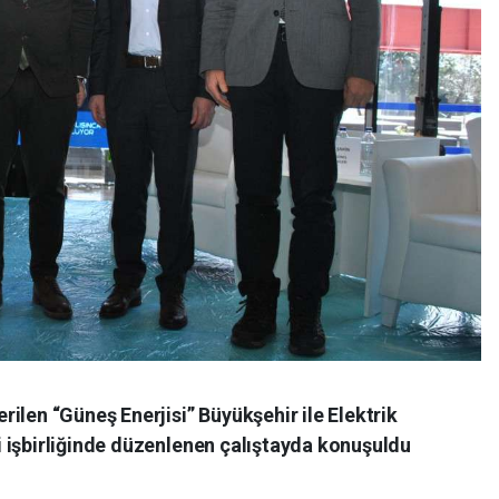
ilen “Güneş Enerjisi” Büyükşehir ile Elektrik
 işbirliğinde düzenlenen çalıştayda konuşuldu