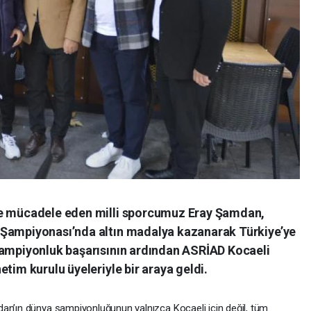
de mücadele eden milli sporcumuz Eray Şamdan,
 Şampiyonası’nda altın madalya kazanarak Türkiye’ye
şampiyonluk başarısının ardından ASRİAD Kocaeli
tim kurulu üyeleriyle bir araya geldi.
an’ın dünya şampiyonluğunun yalnızca Kocaeli için değil, tüm