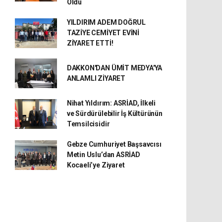
Oldu
YILDIRIM ADEM DOĞRUL
TAZİYE CEMİYET EVİNİ
ZİYARET ETTİ!
DAKKON'DAN ÜMİT MEDYA'YA
ANLAMLI ZİYARET
Nihat Yıldırım: ASRİAD, İlkeli
ve Sürdürülebilir İş Kültürünün
Temsilcisidir
Gebze Cumhuriyet Başsavcısı
Metin Uslu’dan ASRİAD
Kocaeli’ye Ziyaret