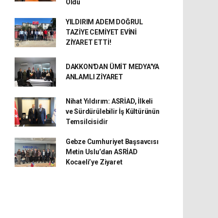
Oldu
YILDIRIM ADEM DOĞRUL
TAZİYE CEMİYET EVİNİ
ZİYARET ETTİ!
DAKKON'DAN ÜMİT MEDYA'YA
ANLAMLI ZİYARET
Nihat Yıldırım: ASRİAD, İlkeli
ve Sürdürülebilir İş Kültürünün
Temsilcisidir
Gebze Cumhuriyet Başsavcısı
Metin Uslu’dan ASRİAD
Kocaeli’ye Ziyaret