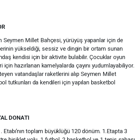
OR
an Seymen Millet Bahçesi, yürüyüş yapanlar için de
rinin yükseldiği, sessiz ve dingin bir ortam sunan
aş kendisi için bir aktivite bulabilir. Çocuklar oyun
ri için hazırlanan kamelyalarda çayını yudumlayabiliyor.
yen vatandaşlar raketlerini alıp Seymen Millet
l tutkunları da kendileri için yapılan basketbol
YAL DONATI
. Etabı’nın toplam büyüklüğü 120 dönüm. 1.Etapta 3
re bisiklet yolu, 1 futbol, 2 basketbol ve 1 tenis sahası