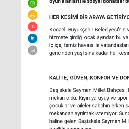
oyun alanları ile sosyal donatılar b
HER KESİMİ BİR ARAYA GETİRİY
Kocaeli Büyükşehir Belediyesi’nin 
hizmete girdiği ocak ayından bu ya
iç içe, temiz havası ile vatandaşla
gencinden yaşlısına kadar her kesimi
KALİTE, GÜVEN, KONFOR VE D
Başiskele Seymen Millet Bahçesi, h
mekan oldu. Kışın yürüyüş ve spor 
çocuklar ve aileler sabahın erken 
mekandan ayrılmak istemiyor. Sundu
haline gelen Başiskele Seymen Mille
özelliği barındırıyor.