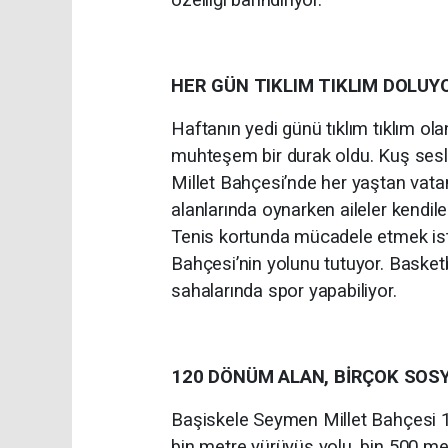
HER GÜN TIKLIM TIKLIM DOLUY
Haftanın yedi günü tıklım tıklım ol
muhteşem bir durak oldu. Kuş sesle
Millet Bahçesi’nde her yaştan vatand
alanlarında oynarken aileler kendile
Tenis kortunda mücadele etmek iste
Bahçesi’nin yolunu tutuyor. Basketbo
sahalarında spor yapabiliyor.
120 DÖNÜM ALAN, BİRÇOK SOS
Başiskele Seymen Millet Bahçesi 1
bin metre yürüyüş yolu, bin 500 met