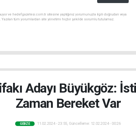
uyor ve hedefgazetesi.com.tr sitesine yaptığınız yorumunuzla ilgili doğrudan veya
. Yazılan tüm yorumlardan site yönetimi hiçbir şekilde sorumlu tutulamaz.
ifakı Adayı Büyükgöz: İst
Zaman Bereket Var
11.02.2024 - 23:55, Güncelleme: 12.02.2024 - 00:26
GEBZE