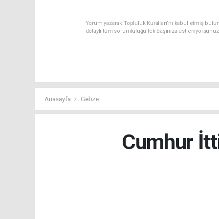
Yorum yazarak Topluluk Kuralları’nı kabul etmiş bulun
dolaylı tüm sorumluluğu tek başınıza üstleniyorsunuz
Anasayfa
Gebze
Cumhur İtt