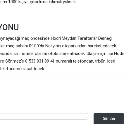
yerin 1000 kişiye çıkartılma ihtimali yüksek.
YONU
oynayacağı maç öncesinde Hodri Meydan Taraftarlar Derneği
r maç sabahı 09.00’da Ncity’nin otoparkından hareket edecek.
sında ismi listede olanlar otobüslere alınacak. Ulaşım için ise Hodri
 Sönmez’e 0 533 931 89 41 numaralı telefondan, tribün lideri
telefondan ulaşabilecek.
Gönder