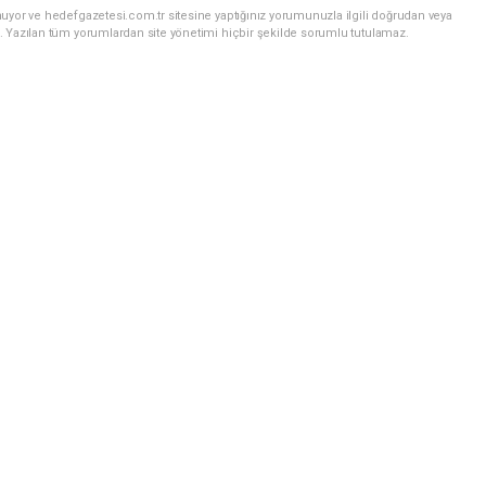
uyor ve hedefgazetesi.com.tr sitesine yaptığınız yorumunuzla ilgili doğrudan veya
. Yazılan tüm yorumlardan site yönetimi hiçbir şekilde sorumlu tutulamaz.