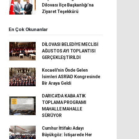
Dilovası İlçe Başkanlığı’na
Ziyaret Teşekkürü
En Çok Okunanlar
DİLOVASI BELEDİYE MECLİSİ
AĞUSTOS AYI TOPLANTISI
GERÇEKLEŞTİRİLDİ
Kocaeli'nin Önde Gelen
İsimleri ASRİAD Kongresinde
Bir Araya Geldi
DARICA'DA KABA ATIK
TOPLAMA PROGRAMI
MAHALLE MAHALLE
SÜRÜYOR
Cumhur İttifakı Adayı
Büyükgöz: İstişarede Her