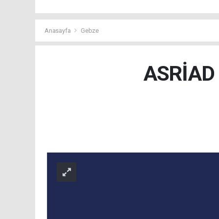
Anasayfa
Gebze
ASRİAD K