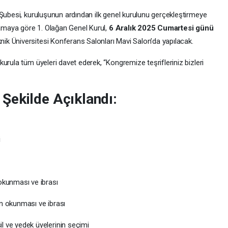
 Şubesi, kuruluşunun ardından ilk genel kurulunu gerçekleştirmeye
lamaya göre 1. Olağan Genel Kurul,
6 Aralık 2025 Cumartesi günü
nik Üniversitesi Konferans Salonları Mavi Salon’da yapılacak.
 kurula tüm üyeleri davet ederek, “Kongremize teşrifleriniz bizleri
Şekilde Açıklandı:
i
okunması ve ibrası
ın okunması ve ibrası
l ve yedek üyelerinin seçimi