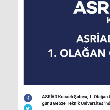
ASRİAD Kocaeli Şubesi, 1. Olağan G
günü Gebze Teknik Üniversitesi’nd