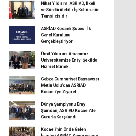
Nihat Yıldırım: ASRİAD, İlkeli
ve Sürdürülebilir İş Kültürünün
Temsilcisidir
ASRİAD Kocaeli Şubesi İlk
Genel Kurulunu
Gerçekleştiriyor
Ümit Yıldırım: Amacımız
Üniversitemize En İyi Şekilde
Hizmet Etmek
Gebze Cumhuriyet Başsavcısı
Metin Uslu’dan ASRİAD
Kocaeli’ye Ziyaret
Dünya Şampiyonu Eray
Şamdan, ASRİAD Kocaeli'de
Gururla Karşılandı
Kocaeli'nin Önde Gelen
İsimleri ASRİAD Kongresinde