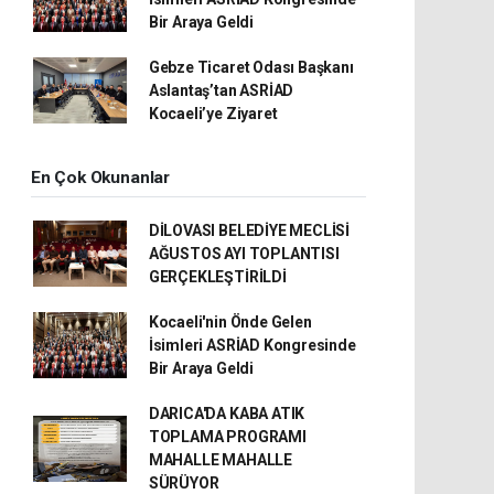
Bir Araya Geldi
Gebze Ticaret Odası Başkanı
Aslantaş’tan ASRİAD
Kocaeli’ye Ziyaret
En Çok Okunanlar
DİLOVASI BELEDİYE MECLİSİ
AĞUSTOS AYI TOPLANTISI
GERÇEKLEŞTİRİLDİ
Kocaeli'nin Önde Gelen
İsimleri ASRİAD Kongresinde
Bir Araya Geldi
DARICA'DA KABA ATIK
TOPLAMA PROGRAMI
MAHALLE MAHALLE
SÜRÜYOR