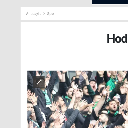
Anasayfa
Spor
Hodr