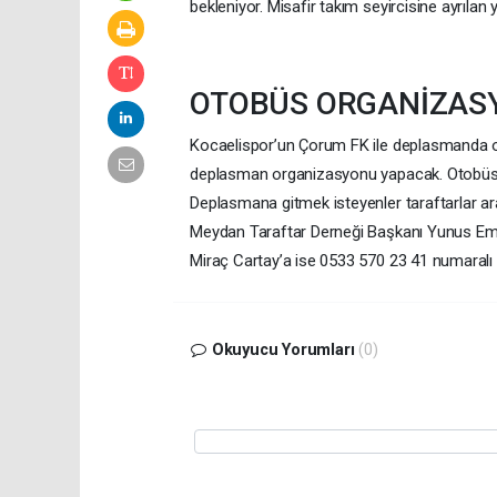
bekleniyor. Misafir takım seyircisine ayrılan 
OTOBÜS ORGANİZAS
Kocaelispor’un Çorum FK ile deplasmanda 
deplasman organizasyonu yapacak. Otobüsle
Deplasmana gitmek isteyenler taraftarlar ara
Meydan Taraftar Derneği Başkanı Yunus Emre
Miraç Cartay’a ise 0533 570 23 41 numaralı 
Okuyucu Yorumları
(0)