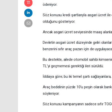
ödeniyor.
Söz konusu kredi şartlarıyla asgari ücret ile 
olduğunu gösteriyor.
Ancak asgari ücret seviyesinde maaş alanlar i
Devletin asgari ücret düzeyinde geliri olanla
benzerini sıfır araç pazarı için de uygulayac
Bu destekte, ailede otomobil sahibi kimsenin
TL’yi geçmemesi gerektiği ileri sürüldü.
İddiaya göre; bu iki temel şartı sağlayanlar
Araç bedelinin yüzde 10’u peşin olarak bankay
söyleniyor.
Söz konusu kampanyanın sadece sıfır TOGG m