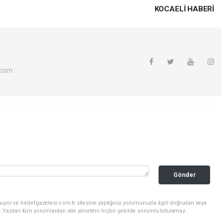
KOCAELI HABERİ
.com
Gönder
uyor ve hedefgazetesi.com.tr sitesine yaptığınız yorumunuzla ilgili doğrudan veya
. Yazılan tüm yorumlardan site yönetimi hiçbir şekilde sorumlu tutulamaz.