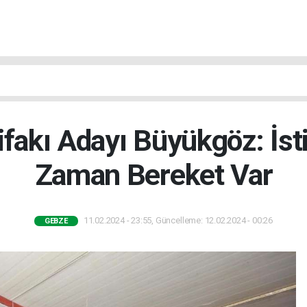
ifakı Adayı Büyükgöz: İst
Zaman Bereket Var
11.02.2024 - 23:55, Güncelleme: 12.02.2024 - 00:26
GEBZE