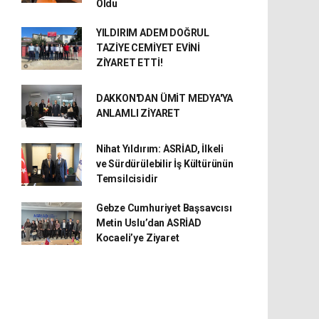
Oldu
YILDIRIM ADEM DOĞRUL
TAZİYE CEMİYET EVİNİ
ZİYARET ETTİ!
DAKKON'DAN ÜMİT MEDYA'YA
ANLAMLI ZİYARET
Nihat Yıldırım: ASRİAD, İlkeli
ve Sürdürülebilir İş Kültürünün
Temsilcisidir
Gebze Cumhuriyet Başsavcısı
Metin Uslu’dan ASRİAD
Kocaeli’ye Ziyaret