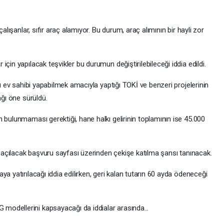
çalışanlar, sıfır araç alamıyor. Bu durum, araç alımının bir hayli zor
çin yapılacak teşvikler bu durumun değiştirilebileceği iddia edildi.
rı ev sahibi yapabilmek amacıyla yaptığı TOKİ ve benzeri projelerinin
ağı öne sürüldü.
 bulunmaması gerektiği, hane halkı gelirinin toplamının ise 45.000
a, açılacak başvuru sayfası üzerinden çekişe katılma şansı tanınacak.
a yatırılacağı iddia edilirken, geri kalan tutarın 60 ayda ödeneceği
odellerini kapsayacağı da iddialar arasında...