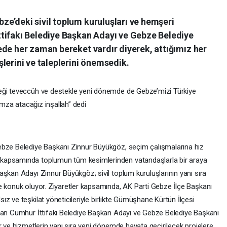
e’deki sivil toplum kuruluşları ve hemşeri
tifakı Belediye Başkan Adayı ve Gebze Belediye
ede her zaman bereket vardır diyerek, attığımız her
lerini ve taleplerini önemsedik.
eği teveccüh ve destekle yeni dönemde de Gebze’mizi Türkiye
 imza atacağız inşallah” dedi
ebze Belediye Başkanı Zinnur Büyükgöz, seçim çalışmalarına hız
kapsamında toplumun tüm kesimlerinden vatandaşlarla bir araya
şkan Adayı Zinnur Büyükgöz; sivil toplum kuruluşlarının yanı sıra
e konuk oluyor. Ziyaretler kapsamında, AK Parti Gebze İlçe Başkanı
z ve teşkilat yöneticileriyle birlikte Gümüşhane Kürtün İlçesi
olan Cumhur İttifakı Belediye Başkan Adayı ve Gebze Belediye Başkanı
r ve hizmetlerin yanı sıra yeni dönemde hayata geçirilecek projelere