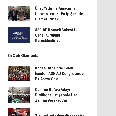
Ümit Yıldırım: Amacımız
Üniversitemize En İyi Şekilde
Hizmet Etmek
ASRİAD Kocaeli Şubesi İlk
Genel Kurulunu
Gerçekleştiriyor
En Çok Okunanlar
Kocaeli'nin Önde Gelen
İsimleri ASRİAD Kongresinde
Bir Araya Geldi
Cumhur İttifakı Adayı
Büyükgöz: İstişarede Her
Zaman Bereket Var