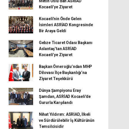
Metin Uslu’dan ASRİAD
Kocaeli’ye Ziyaret
Kocaeli'nin Önde Gelen
İsimleri ASRİAD Kongresinde
Bir Araya Geldi
Gebze Ticaret Odası Başkanı
Aslantaş’tan ASRİAD
Kocaeli’ye Ziyaret
Başkan Ömeroğlu’ndan MHP
Dilovası İlçe Başkanlığı’na
Ziyaret Teşekkürü
Dünya Şampiyonu Eray
Şamdan, ASRİAD Kocaeli'de
Gururla Karşılandı
Nihat Yıldırım: ASRİAD, İlkeli
ve Sürdürülebilir İş Kültürünün
Temsilcisidir