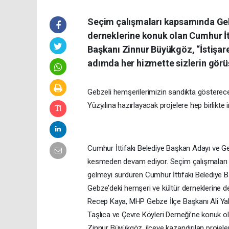
Seçim çalışmaları kapsamında Gebz
derneklerine konuk olan Cumhur İt
Başkanı Zinnur Büyükgöz, “İstişar
adımda her hizmette sizlerin görüş
Gebzeli hemşerilerimizin sandıkta gösterec
Yüzyılına hazırlayacak projelere hep birlikte
Cumhur İttifakı Belediye Başkan Adayı ve G
kesmeden devam ediyor. Seçim çalışmaları 
gelmeyi sürdüren Cumhur İttifakı Belediye Ba
Gebze’deki hemşeri ve kültür derneklerine d
Recep Kaya, MHP Gebze İlçe Başkanı Ali Yalsı
Taşlıca ve Çevre Köyleri Derneği’ne konuk 
Zinnur Büyükgöz, ilçeye kazandırılan projele