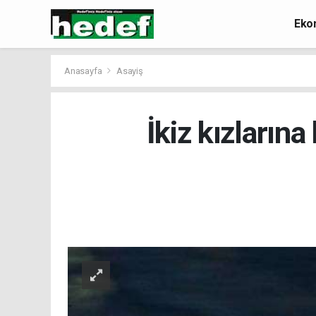
Eko
Anasayfa
Asayiş
İkiz kızların