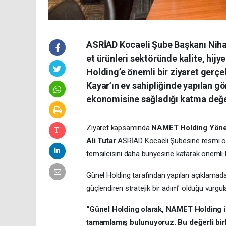
ASRİAD Kocaeli Şube Başkanı Nihat 
et ürünleri sektöründe kalite, hij
Holding’e önemli bir ziyaret gerç
Kayar’ın ev sahipliğinde yapılan gö
ekonomisine sağladığı katma değe
Ziyaret kapsamında
NAMET Holding Yönet
Ali Tutar
ASRİAD Kocaeli Şubesine resmi olar
temsilcisini daha bünyesine katarak önemli 
Günel Holding tarafından yapılan açıklamada
güçlendiren stratejik bir adım” olduğu vurgul
“Günel Holding olarak, NAMET Holding il
tamamlamış bulunuyoruz. Bu değerli bir