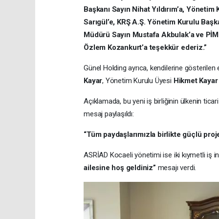
Başkanı Sayın Nihat Yıldırım’a, Yönetim 
Sarıgül’e, KRŞ A.Ş. Yönetim Kurulu Baş
Müdürü Sayın Mustafa Akbulak’a ve PİMTAŞ
Özlem Kozankurt’a teşekkür ederiz.”
Günel Holding ayrıca, kendilerine gösterile
Kayar
, Yönetim Kurulu Üyesi
Hikmet Kayar
Açıklamada, bu yeni iş birliğinin ülkenin tica
mesaj paylaşıldı:
“Tüm paydaşlarımızla birlikte güçlü proje
ASRİAD Kocaeli yönetimi ise iki kıymetli iş 
ailesine hoş geldiniz”
mesajı verdi.