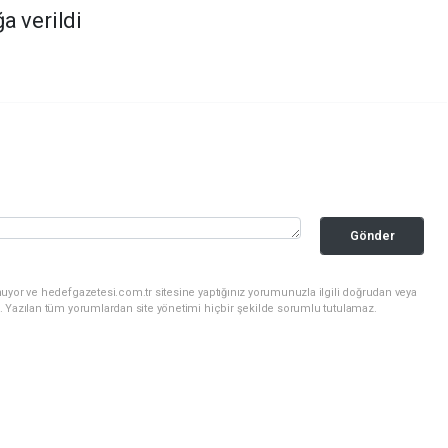
a verildi
Gönder
uyor ve hedefgazetesi.com.tr sitesine yaptığınız yorumunuzla ilgili doğrudan veya
. Yazılan tüm yorumlardan site yönetimi hiçbir şekilde sorumlu tutulamaz.