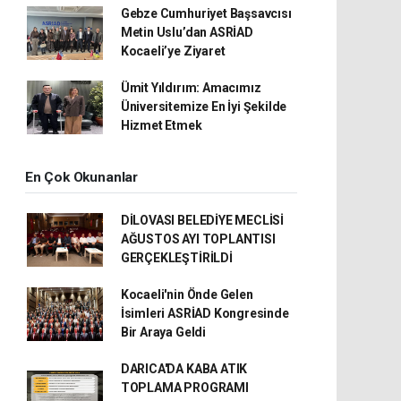
Gebze Cumhuriyet Başsavcısı
Metin Uslu’dan ASRİAD
Kocaeli’ye Ziyaret
Ümit Yıldırım: Amacımız
Üniversitemize En İyi Şekilde
Hizmet Etmek
En Çok Okunanlar
DİLOVASI BELEDİYE MECLİSİ
AĞUSTOS AYI TOPLANTISI
GERÇEKLEŞTİRİLDİ
Kocaeli'nin Önde Gelen
İsimleri ASRİAD Kongresinde
Bir Araya Geldi
DARICA'DA KABA ATIK
TOPLAMA PROGRAMI