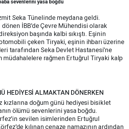
baba sevenlerini yasa boğdu
İzmit Seka Tünelinde meydana geldi.
dan dönen İBB'de Çevre Mühendisi olarak
direksiyon başında kalbi sıkıştı. Eşinin
otomobili çeken Tiryaki, eşinin ihbarı üzerine
pleri tarafından Seka Devlet Hastanesi'ne
üm müdahalelere rağmen Ertuğrul Tiryaki kalp
Ü HEDİYESİ ALMAKTAN DÖNERKEN
kiz kızlarına doğum günü hediyesi bisiklet
banın ölümü sevenlerini yasa boğdu.
ez'in sevilen isimlerinden Ertuğrul
Körfez'de kılınan cenaze namazının ardından