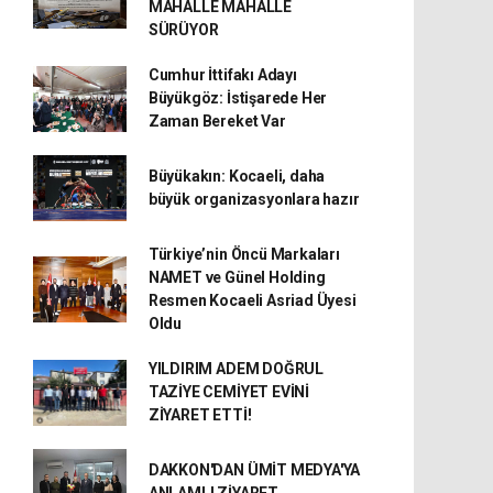
MAHALLE MAHALLE
SÜRÜYOR
Cumhur İttifakı Adayı
Büyükgöz: İstişarede Her
Zaman Bereket Var
Büyükakın: Kocaeli, daha
büyük organizasyonlara hazır
Türkiye’nin Öncü Markaları
NAMET ve Günel Holding
Resmen Kocaeli Asriad Üyesi
Oldu
YILDIRIM ADEM DOĞRUL
TAZİYE CEMİYET EVİNİ
ZİYARET ETTİ!
DAKKON'DAN ÜMİT MEDYA'YA