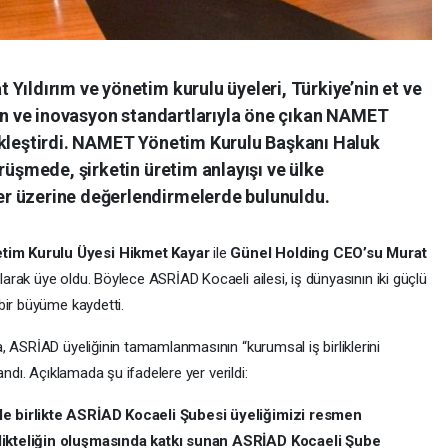
Yıldırım ve yönetim kurulu üyeleri, Türkiye’nin et ve
yen ve inovasyon standartlarıyla öne çıkan NAMET
ekleştirdi. NAMET Yönetim Kurulu Başkanı Haluk
rüşmede, şirketin üretim anlayışı ve ülke
r üzerine değerlendirmelerde bulunuldu.
im Kurulu Üyesi Hikmet Kayar
ile
Günel Holding CEO’su Murat
ak üye oldu. Böylece ASRİAD Kocaeli ailesi, iş dünyasının iki güçlü
bir büyüme kaydetti.
, ASRİAD üyeliğinin tamamlanmasının “kurumsal iş birliklerini
andı. Açıklamada şu ifadelere yer verildi:
e birlikte ASRİAD Kocaeli Şubesi üyeliğimizi resmen
likteliğin oluşmasında katkı sunan ASRİAD Kocaeli Şube