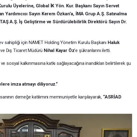
Kurulu Üyelerine, Global İK Yön. Kur. Başkanı Sayın Servet
kan Yardımcısı Sayın Kerem Özkan’a, İMA Grup A.Ş. Satınalma
 A.Ş. İş Geliştirme ve Sürdürülebilirlik Direktörü Sayın Dr.
n ev sahipliği için NAMET Holding Yönetim Kurulu Başkanı
Haluk
ve Dış Ticaret Müdürü
Nihal Kayar Öz
’e şükranlarını iletti.
ri ve sosyal kalkınmasına katkı sağlayacağına inandıkları belirtilerek şu
lere imza atmayı diliyoruz.”
insanının derneğe katılımını memnuniyetle karşılayarak,
“ASRİAD