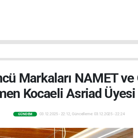
Öncü Markaları NAMET ve 
en Kocaeli Asriad Üyesi
03.12.2025 - 22:12, Güncelleme: 03.12.2025 - 22:24
GÜNDEM