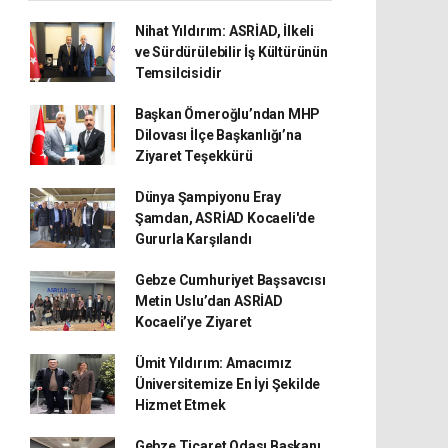
Nihat Yıldırım: ASRİAD, İlkeli
ve Sürdürülebilir İş Kültürünün
Temsilcisidir
Başkan Ömeroğlu’ndan MHP
Dilovası İlçe Başkanlığı’na
Ziyaret Teşekkürü
Dünya Şampiyonu Eray
Şamdan, ASRİAD Kocaeli'de
Gururla Karşılandı
Gebze Cumhuriyet Başsavcısı
Metin Uslu’dan ASRİAD
Kocaeli’ye Ziyaret
Ümit Yıldırım: Amacımız
Üniversitemize En İyi Şekilde
Hizmet Etmek
Gebze Ticaret Odası Başkanı