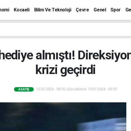
nomi
Kocaeli
Bilim Ve Teknoloji
Çevre
Genel
Spor
Ge
a hediye almıştı! Direksiyo
krizi geçirdi
10.07.2024 - 09:50, Güncelleme: 10.07.2024 - 09:50
ASAYIŞ