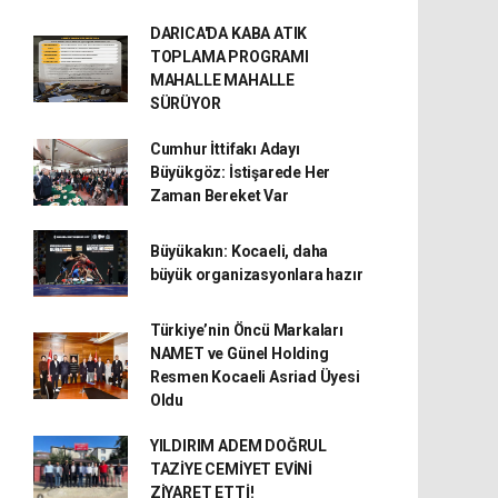
DARICA'DA KABA ATIK
TOPLAMA PROGRAMI
MAHALLE MAHALLE
SÜRÜYOR
Cumhur İttifakı Adayı
Büyükgöz: İstişarede Her
Zaman Bereket Var
Büyükakın: Kocaeli, daha
büyük organizasyonlara hazır
Türkiye’nin Öncü Markaları
NAMET ve Günel Holding
Resmen Kocaeli Asriad Üyesi
Oldu
YILDIRIM ADEM DOĞRUL
TAZİYE CEMİYET EVİNİ
ZİYARET ETTİ!