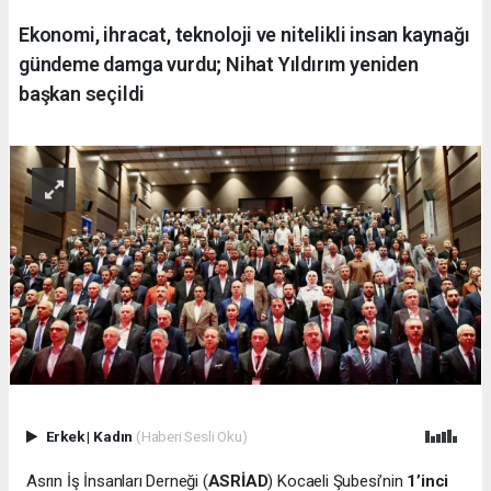
Ekonomi, ihracat, teknoloji ve nitelikli insan kaynağı
gündeme damga vurdu; Nihat Yıldırım yeniden
başkan seçildi
Erkek
|
Kadın
(Haberi Sesli Oku)
Asrın İş İnsanları Derneği (
ASRİAD
) Kocaeli Şubesi’nin
1’inci