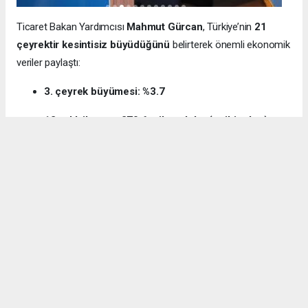
Ticaret Bakan Yardımcısı
Mahmut Gürcan
, Türkiye’nin
21
çeyrektir kesintisiz büyüdüğünü
belirterek önemli ekonomik
veriler paylaştı:
3. çeyrek büyümesi: %3.7
12 aylık ihracat: 270.6 milyar dolar (tarihi rekor)
Milli gelir: 1 trilyon 538 milyar dolar
Gürcan ayrıca e-ticaret hacminin
136 milyar TL’den 3 trilyon
TL’ye
yükseldiğini, bugün
600 bin işletmenin
e-ticarette aktif
olduğunu söyledi.
Kocaeli’nin dış ticaret verilerine de dikkat çeken
Gürcan:
“2024’te ihracat %7.3 artarak 32 milyar dolara ulaştı.
İhracatın ithalatı karşılama oranı 2025’te %87.5’e yükseldi. Bu
tablo Kocaeli’nin üretim gücünü net şekilde ortaya koyuyor.”