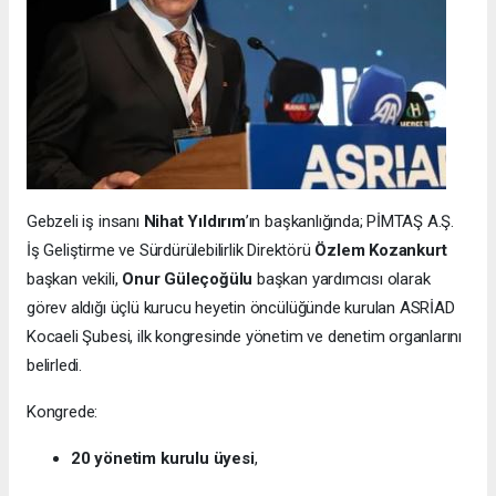
Gebzeli iş insanı
Nihat Yıldırım
’ın başkanlığında; PİMTAŞ A.Ş.
İş Geliştirme ve Sürdürülebilirlik Direktörü
Özlem Kozankurt
başkan vekili,
Onur Güleçoğülu
başkan yardımcısı olarak
görev aldığı üçlü kurucu heyetin öncülüğünde kurulan ASRİAD
Kocaeli Şubesi, ilk kongresinde yönetim ve denetim organlarını
belirledi.
Kongrede:
20 yönetim kurulu üyesi
,