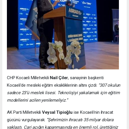
CHP Kocaeli Milletvekili
Nail Çiler
, sanayinin başkenti
Kocaeli’de mesleki eğitim eksikliklerinin altını çizdi:
“307 okulun
sadece 23’ü meslek lisesi. Teknolojiyi yakalamak için eğitim
modellerini acilen yenilemeliyiz.”
AK Parti Milletvekili
Veysal Tipioğlu
ise Kocaeli’nin ihracat
gücünü vurgulayarak:
“Şehrimizin ihracatı 35 milyar dolara
yaklaştı. Cari açığın kapanmasında en önemli rol, ürettiğiniz