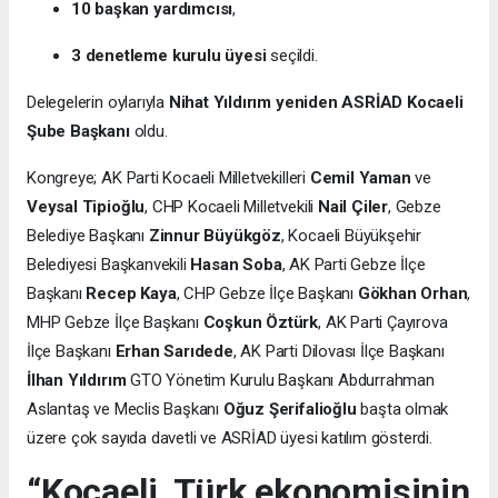
10 başkan yardımcısı
,
3 denetleme kurulu üyesi
seçildi.
Delegelerin oylarıyla
Nihat Yıldırım yeniden ASRİAD Kocaeli
Şube Başkanı
oldu.
Kongreye; AK Parti Kocaeli Milletvekilleri
Cemil Yaman
ve
Veysal Tipioğlu
, CHP Kocaeli Milletvekili
Nail Çiler
, Gebze
Belediye Başkanı
Zinnur Büyükgöz
, Kocaeli Büyükşehir
Belediyesi Başkanvekili
Hasan Soba
, AK Parti Gebze İlçe
Başkanı
Recep Kaya
, CHP Gebze İlçe Başkanı
Gökhan Orhan
,
MHP Gebze İlçe Başkanı
Coşkun Öztürk
, AK Parti Çayırova
İlçe Başkanı
Erhan Sarıdede
, AK Parti Dilovası İlçe Başkanı
İlhan Yıldırım
GTO Yönetim Kurulu Başkanı Abdurrahman
Aslantaş ve Meclis Başkanı
Oğuz Şerifalioğlu
başta olmak
üzere çok sayıda davetli ve ASRİAD üyesi katılım gösterdi.
“Kocaeli, Türk ekonomisinin