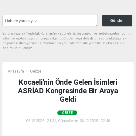
Gönder
Yorum yazarak Topluluk Kuralları’nı kabul etmiş bulunuyor ve hedefgazetesi.com.tr
sitesine yaptığınız yorumunuzla ilgili doğrudan veya dolaylı tüm sorumluluğu tek
başınıza üstleniyorsunuz. Yazılan tüm yorumlardan site yönetimi hiçbir şekilde
sorumlu tutulamaz.
Anasayfa
Gebze
Kocaeli'nin Önde Gelen İsimleri
ASRİAD Kongresinde Bir Araya
Geldi
GEBZE
06.12.2025 - 21:34, Güncelleme: 06.12.2025 - 22:46