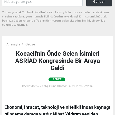
Gönder
Yorum yazarak Topluluk Kuralları’nı kabul etmiş bulunuyor ve hedefgazetesi.com.tr
sitesine yaptığınız yorumunuzla ilgili doğrudan veya dolaylı tüm sorumluluğu tek
başınıza üstleniyorsunuz. Yazılan tüm yorumlardan site yönetimi hiçbir şekilde
sorumlu tutulamaz.
Anasayfa
Gebze
Kocaeli'nin Önde Gelen İsimleri
ASRİAD Kongresinde Bir Araya
Geldi
GEBZE
06.12.2025 - 21:34, Güncelleme: 06.12.2025 - 22:46
Ekonomi, ihracat, teknoloji ve nitelikli insan kaynağı
gündeme damga vurdu; Nihat Yıldırım yeniden