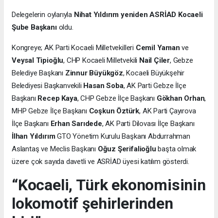
Delegelerin oylarıyla
Nihat Yıldırım yeniden ASRİAD Kocaeli
Şube Başkanı
oldu.
Kongreye; AK Parti Kocaeli Milletvekilleri
Cemil Yaman
ve
Veysal Tipioğlu
, CHP Kocaeli Milletvekili
Nail Çiler
, Gebze
Belediye Başkanı
Zinnur Büyükgöz
, Kocaeli Büyükşehir
Belediyesi Başkanvekili
Hasan Soba
, AK Parti Gebze İlçe
Başkanı
Recep Kaya
, CHP Gebze İlçe Başkanı
Gökhan Orhan
,
MHP Gebze İlçe Başkanı
Coşkun Öztürk
, AK Parti Çayırova
İlçe Başkanı
Erhan Sarıdede
, AK Parti Dilovası İlçe Başkanı
İlhan Yıldırım
GTO Yönetim Kurulu Başkanı Abdurrahman
Aslantaş ve Meclis Başkanı
Oğuz Şerifalioğlu
başta olmak
üzere çok sayıda davetli ve ASRİAD üyesi katılım gösterdi.
“Kocaeli, Türk ekonomisinin
lokomotif şehirlerinden