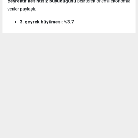
çeyrektir kesintisiz büyüdüğünü
belirterek önemli ekonomik
veriler paylaştı:
3. çeyrek büyümesi: %3.7
12 aylık ihracat: 270.6 milyar dolar (tarihi rekor)
Milli gelir: 1 trilyon 538 milyar dolar
Gürcan ayrıca e-ticaret hacminin
136 milyar TL’den 3 trilyon
TL’ye
yükseldiğini, bugün
600 bin işletmenin
e-ticarette aktif
olduğunu söyledi.
Kocaeli’nin dış ticaret verilerine de dikkat çeken
Gürcan:
“2024’te ihracat %7.3 artarak 32 milyar dolara ulaştı.
İhracatın ithalatı karşılama oranı 2025’te %87.5’e yükseldi. Bu
tablo Kocaeli’nin üretim gücünü net şekilde ortaya koyuyor.”
Bağış: “Türkiye, dünyanın