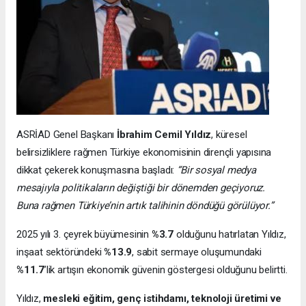
ASRİAD Genel Başkanı
İbrahim Cemil Yıldız
, küresel
belirsizliklere rağmen Türkiye ekonomisinin dirençli yapısına
dikkat çekerek konuşmasına başladı:
“Bir sosyal medya
mesajıyla politikaların değiştiği bir dönemden geçiyoruz.
Buna rağmen Türkiye’nin artık talihinin döndüğü görülüyor.”
2025 yılı 3. çeyrek büyümesinin
%3.7
olduğunu hatırlatan Yıldız,
inşaat sektöründeki
%13.9
, sabit sermaye oluşumundaki
%11.7
’lik artışın ekonomik güvenin göstergesi olduğunu belirtti.
Yıldız,
mesleki eğitim, genç istihdamı, teknoloji üretimi ve