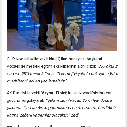
CHP Kocaeli Milletvekili
Nail Çiler
, sanayinin başkenti
Kocaeli’de mesleki eğitim eksikliklerinin altını çizdi:
“307 okulun
sadece 23’ü meslek lisesi. Teknolojiyi yakalamak için eğitim
modellerini acilen yenilemeliyiz.”
AK Parti Milletvekili
Veysal Tipioğlu
ise Kocaeli’nin ihracat
gücünü vurgulayarak:
“Şehrimizin ihracatı 35 milyar dolara
yaklaştı. Cari açığın kapanmasında en önemli rol, ürettiğiniz
katma değerli yatırımlar olacaktır.” dedi.