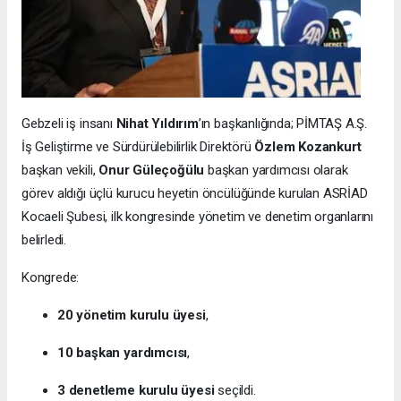
Gebzeli iş insanı
Nihat Yıldırım
’ın başkanlığında; PİMTAŞ A.Ş.
İş Geliştirme ve Sürdürülebilirlik Direktörü
Özlem Kozankurt
başkan vekili,
Onur Güleçoğülu
başkan yardımcısı olarak
görev aldığı üçlü kurucu heyetin öncülüğünde kurulan ASRİAD
Kocaeli Şubesi, ilk kongresinde yönetim ve denetim organlarını
belirledi.
Kongrede:
20 yönetim kurulu üyesi
,
10 başkan yardımcısı
,
3 denetleme kurulu üyesi
seçildi.