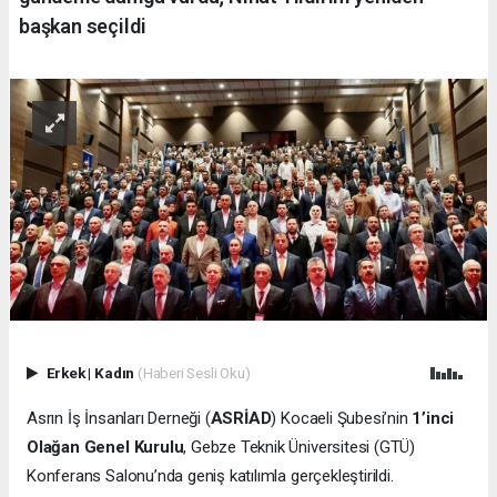
başkan seçildi
Erkek
|
Kadın
(Haberi Sesli Oku)
Asrın İş İnsanları Derneği (
ASRİAD
) Kocaeli Şubesi’nin
1’inci
Olağan Genel Kurulu
, Gebze Teknik Üniversitesi (GTÜ)
Konferans Salonu’nda geniş katılımla gerçekleştirildi.