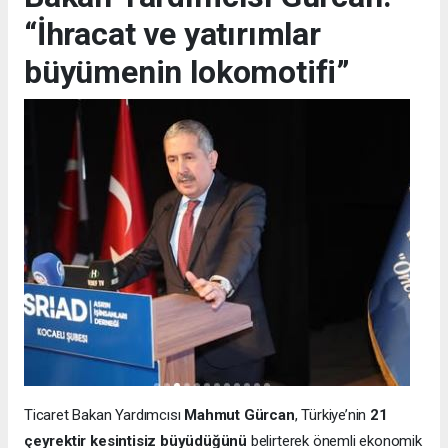
“İhracat ve yatırımlar
büyümenin lokomotifi”
Ticaret Bakan Yardımcısı
Mahmut Gürcan
, Türkiye’nin
21
çeyrektir kesintisiz büyüdüğünü
belirterek önemli ekonomik