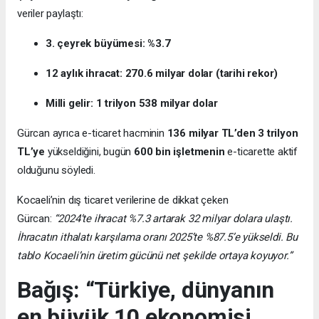
veriler paylaştı:
3. çeyrek büyümesi: %3.7
12 aylık ihracat: 270.6 milyar dolar (tarihi rekor)
Milli gelir: 1 trilyon 538 milyar dolar
Gürcan ayrıca e-ticaret hacminin
136 milyar TL’den 3 trilyon
TL’ye
yükseldiğini, bugün
600 bin işletmenin
e-ticarette aktif
olduğunu söyledi.
Kocaeli’nin dış ticaret verilerine de dikkat çeken
Gürcan:
“2024’te ihracat %7.3 artarak 32 milyar dolara ulaştı.
İhracatın ithalatı karşılama oranı 2025’te %87.5’e yükseldi. Bu
tablo Kocaeli’nin üretim gücünü net şekilde ortaya koyuyor.”
Bağış: “Türkiye, dünyanın
en büyük 10 ekonomisi