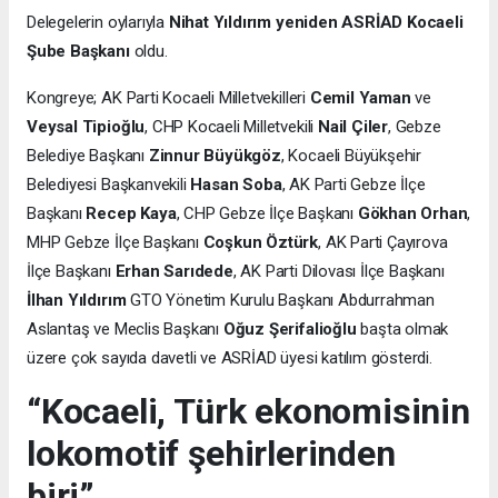
Delegelerin oylarıyla
Nihat Yıldırım yeniden ASRİAD Kocaeli
Şube Başkanı
oldu.
Kongreye; AK Parti Kocaeli Milletvekilleri
Cemil Yaman
ve
Veysal Tipioğlu
, CHP Kocaeli Milletvekili
Nail Çiler
, Gebze
Belediye Başkanı
Zinnur Büyükgöz
, Kocaeli Büyükşehir
Belediyesi Başkanvekili
Hasan Soba
, AK Parti Gebze İlçe
Başkanı
Recep Kaya
, CHP Gebze İlçe Başkanı
Gökhan Orhan
,
MHP Gebze İlçe Başkanı
Coşkun Öztürk
, AK Parti Çayırova
İlçe Başkanı
Erhan Sarıdede
, AK Parti Dilovası İlçe Başkanı
İlhan Yıldırım
GTO Yönetim Kurulu Başkanı Abdurrahman
Aslantaş ve Meclis Başkanı
Oğuz Şerifalioğlu
başta olmak
üzere çok sayıda davetli ve ASRİAD üyesi katılım gösterdi.
“Kocaeli, Türk ekonomisinin
lokomotif şehirlerinden
biri”