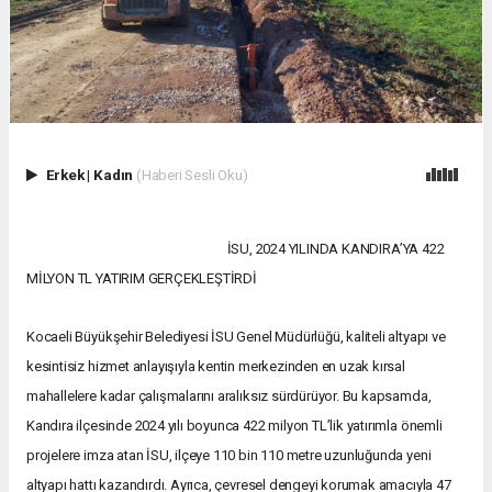
Erkek
|
Kadın
(Haberi Sesli Oku)
İSU, 2024 YILINDA KANDIRA’YA 422
MİLYON TL YATIRIM GERÇEKLEŞTİRDİ
Kocaeli Büyükşehir Belediyesi İSU Genel Müdürlüğü, kaliteli altyapı ve
kesintisiz hizmet anlayışıyla kentin merkezinden en uzak kırsal
mahallelere kadar çalışmalarını aralıksız sürdürüyor. Bu kapsamda,
Kandıra ilçesinde 2024 yılı boyunca 422 milyon TL’lik yatırımla önemli
projelere imza atan İSU, ilçeye 110 bin 110 metre uzunluğunda yeni
altyapı hattı kazandırdı. Ayrıca, çevresel dengeyi korumak amacıyla 47