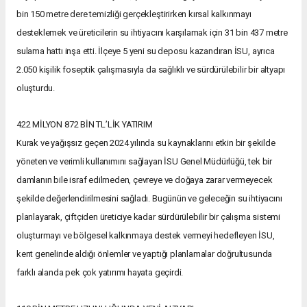
bin 150 metre dere temizliği gerçekleştirirken kırsal kalkınmayı
desteklemek ve üreticilerin su ihtiyacını karşılamak için 31 bin 437 metre
sulama hattı inşa etti. İlçeye 5 yeni su deposu kazandıran İSU, ayrıca
2.050 kişilik foseptik çalışmasıyla da sağlıklı ve sürdürülebilir bir altyapı
oluşturdu.
422 MİLYON 872 BİN TL’LİK YATIRIM
Kurak ve yağışsız geçen 2024 yılında su kaynaklarını etkin bir şekilde
yöneten ve verimli kullanımını sağlayan İSU Genel Müdürlüğü, tek bir
damlanın bile israf edilmeden, çevreye ve doğaya zarar vermeyecek
şekilde değerlendirilmesini sağladı. Bugünün ve geleceğin su ihtiyacını
planlayarak, çiftçiden üreticiye kadar sürdürülebilir bir çalışma sistemi
oluşturmayı ve bölgesel kalkınmaya destek vermeyi hedefleyen İSU,
kent genelinde aldığı önlemler ve yaptığı planlamalar doğrultusunda
farklı alanda pek çok yatırımı hayata geçirdi.