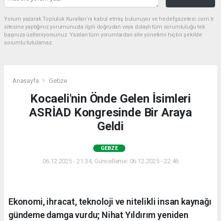
Yorum yazarak Topluluk Kuralları’nı kabul etmiş bulunuyor ve hedefgazetesi.com.tr
sitesine yaptığınız yorumunuzla ilgili doğrudan veya dolaylı tüm sorumluluğu tek
başınıza üstleniyorsunuz. Yazılan tüm yorumlardan site yönetimi hiçbir şekilde
sorumlu tutulamaz.
Anasayfa
Gebze
Kocaeli'nin Önde Gelen İsimleri
ASRİAD Kongresinde Bir Araya
Geldi
GEBZE
06.12.2025 - 21:34, Güncelleme: 06.12.2025 - 22:46
Ekonomi, ihracat, teknoloji ve nitelikli insan kaynağı
gündeme damga vurdu; Nihat Yıldırım yeniden