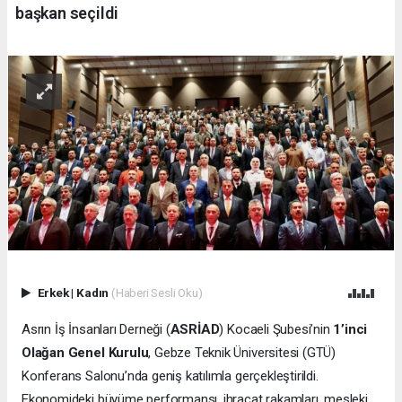
başkan seçildi
Erkek
|
Kadın
(Haberi Sesli Oku)
Asrın İş İnsanları Derneği (
ASRİAD
) Kocaeli Şubesi’nin
1’inci
Olağan Genel Kurulu
, Gebze Teknik Üniversitesi (GTÜ)
Konferans Salonu’nda geniş katılımla gerçekleştirildi.
Ekonomideki büyüme performansı, ihracat rakamları, mesleki