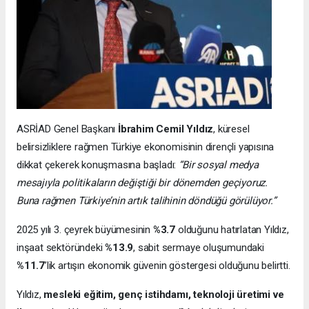
ASRİAD Genel Başkanı
İbrahim Cemil Yıldız
, küresel
belirsizliklere rağmen Türkiye ekonomisinin dirençli yapısına
dikkat çekerek konuşmasına başladı:
“Bir sosyal medya
mesajıyla politikaların değiştiği bir dönemden geçiyoruz.
Buna rağmen Türkiye’nin artık talihinin döndüğü görülüyor.”
2025 yılı 3. çeyrek büyümesinin
%3.7
olduğunu hatırlatan Yıldız,
inşaat sektöründeki
%13.9
, sabit sermaye oluşumundaki
%11.7
’lik artışın ekonomik güvenin göstergesi olduğunu belirtti.
Yıldız,
mesleki eğitim, genç istihdamı, teknoloji üretimi ve