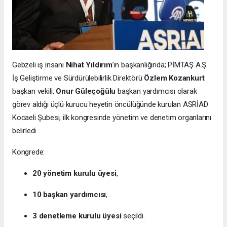
Gebzeli iş insanı
Nihat Yıldırım
’ın başkanlığında; PİMTAŞ A.Ş.
İş Geliştirme ve Sürdürülebilirlik Direktörü
Özlem Kozankurt
başkan vekili,
Onur Güleçoğülu
başkan yardımcısı olarak
görev aldığı üçlü kurucu heyetin öncülüğünde kurulan ASRİAD
Kocaeli Şubesi, ilk kongresinde yönetim ve denetim organlarını
belirledi.
Kongrede:
20 yönetim kurulu üyesi
,
10 başkan yardımcısı
,
3 denetleme kurulu üyesi
seçildi.