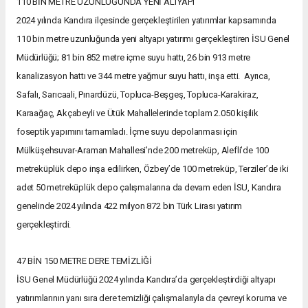
110 BİN METRE UZUNLUĞUNDA YENİ ALTYAPI
2024 yılında Kandıra ilçesinde gerçekleştirilen yatırımlar kapsamında
110 bin metre uzunluğunda yeni altyapı yatırımı gerçekleştiren İSU Genel
Müdürlüğü; 81 bin 852 metre içme suyu hattı, 26 bin 913 metre
kanalizasyon hattı ve 344 metre yağmur suyu hattı, inşa etti. Ayrıca,
Safalı, Sarıcaali, Pınardüzü, Topluca-Beşgeş, Topluca-Karakiraz,
Karaağaç, Akçabeyli ve Ütük Mahallelerinde toplam 2.050 kişilik
foseptik yapımını tamamladı. İçme suyu depolanması için
Mülküşehsuvar-Araman Mahallesi’nde 200 metreküp, Alefli’de 100
metreküplük depo inşa edilirken, Özbey’de 100 metreküp, Terziler’de iki
adet 50 metreküplük depo çalışmalarına da devam eden İSU, Kandıra
genelinde 2024 yılında 422 milyon 872 bin Türk Lirası yatırım
gerçekleştirdi.
47 BİN 150 METRE DERE TEMİZLİĞİ
İSU Genel Müdürlüğü 2024 yılında Kandıra’da gerçekleştirdiği altyapı
yatırımlarının yanı sıra dere temizliği çalışmalarıyla da çevreyi koruma ve