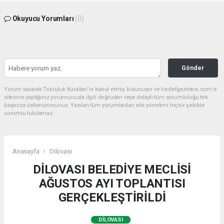
Okuyucu Yorumları
(0)
Gönder
Yorum yazarak Topluluk Kuralları’nı kabul etmiş bulunuyor ve hedefgazetesi.com.tr
sitesine yaptığınız yorumunuzla ilgili doğrudan veya dolaylı tüm sorumluluğu tek
başınıza üstleniyorsunuz. Yazılan tüm yorumlardan site yönetimi hiçbir şekilde
sorumlu tutulamaz.
Anasayfa
Dilovası
DİLOVASI BELEDİYE MECLİSİ
AĞUSTOS AYI TOPLANTISI
GERÇEKLEŞTİRİLDİ
DILOVASI