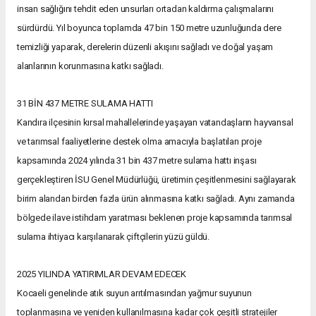
insan sağlığını tehdit eden unsurları ortadan kaldırma çalışmalarını
sürdürdü. Yıl boyunca toplamda 47 bin 150 metre uzunluğunda dere
temizliği yaparak, derelerin düzenli akışını sağladı ve doğal yaşam
alanlarının korunmasına katkı sağladı.
31 BİN 437 METRE SULAMA HATTI
Kandıra ilçesinin kırsal mahallelerinde yaşayan vatandaşların hayvansal
ve tarımsal faaliyetlerine destek olma amacıyla başlatılan proje
kapsamında 2024 yılında 31 bin 437 metre sulama hattı inşası
gerçekleştiren İSU Genel Müdürlüğü, üretimin çeşitlenmesini sağlayarak
birim alandan birden fazla ürün alınmasına katkı sağladı. Aynı zamanda
bölgede ilave istihdam yaratması beklenen proje kapsamında tarımsal
sulama ihtiyacı karşılanarak çiftçilerin yüzü güldü.
2025 YILINDA YATIRIMLAR DEVAM EDECEK
Kocaeli genelinde atık suyun arıtılmasından yağmur suyunun
toplanmasına ve yeniden kullanılmasına kadar çok çeşitli stratejiler