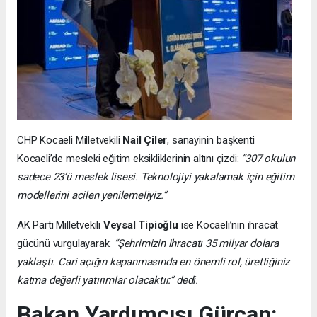
CHP Kocaeli Milletvekili
Nail Çiler
, sanayinin başkenti
Kocaeli’de mesleki eğitim eksikliklerinin altını çizdi:
“307 okulun
sadece 23’ü meslek lisesi. Teknolojiyi yakalamak için eğitim
modellerini acilen yenilemeliyiz.”
AK Parti Milletvekili
Veysal Tipioğlu
ise Kocaeli’nin ihracat
gücünü vurgulayarak:
“Şehrimizin ihracatı 35 milyar dolara
yaklaştı. Cari açığın kapanmasında en önemli rol, ürettiğiniz
katma değerli yatırımlar olacaktır.” dedi.
Bakan Yardımcısı Gürcan: